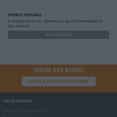
Controle ter plaatse
Is Imperial Stout Van Barbarossa i am Ook beschikbaar in
mijn kantoor?
Nu controleren
Spring aan boord!
'Schrijf je in voor de nieuwsbrief'
Over de Bierothek
Werken bij de Bierothek
®