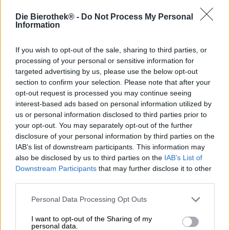
Als we nadenken over welke van onze bierstijlen geschikt
zouden zijn voor een koning of koningin, dan denk ik
Die Bierothek® -
Do Not Process My Personal
meteen aan Imperial Stout. Dit majestueuze bier heeft niet
Information
alleen de Imperial in zijn naam, het brengt doorgaans ook
een indrukwekkend alcoholgehalte, een volumineuze
If you wish to opt-out of the sale, sharing to third parties, or
body en luxueuze smaakcomponenten in het glas. De
processing of your personal or sensitive information for
mannen en vrouwen achter de ketels van Barbarossa I
targeted advertising by us, please use the below opt-out
Am moeten soortgelijke gedachten hebben gehad,
section to confirm your selection. Please note that after your
aangezien hun imperiale stout de bijnaam “The King”
opt-out request is processed you may continue seeing
heeft gekregen.
interest-based ads based on personal information utilized by
De koning uit de Hanzestad vloeit in een ondoorzichtige
us or personal information disclosed to third parties prior to
mahoniehouten tint in het glas en kroont zijn hoofd met
your opt-out. You may separately opt-out of the further
een aanzienlijke hoeveelheid luchtig, hazelnootbruin
disclosure of your personal information by third parties on the
schuim. De vatrijping, die plaatsvindt na het
IAB’s list of downstream participants. This information may
brouwproces, zorgt voor de complexe geur en de nog
also be disclosed by us to third parties on the
IAB’s List of
complexere smaak. De fijne wijn rust acht lange maanden
Downstream Participants
that may further disclose it to other
in vaten die door jarenlange whisky-opslag een rijk aroma
third parties.
hebben ontwikkeld. Het eigen aroma van dit vat wordt
tijdens het rijpingsproces aan het bier doorgegeven en
Personal Data Processing Opt Outs
vormt een verfijnd karakter.
I want to opt-out of the Sharing of my
Dankzij chocolademout en koffiebonen op de
personal data.