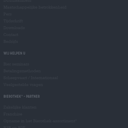
Duurzaamheid
Maatschappelijke betrokkenheid
Pers
Tijdschrift
Downloads
Contact
Bedrijfs
Wij helpen u
Bier seminars
Betalingsmethoden
Scheepvaart
/
Internationaal
Veelgestelde vragen
Bierothek
- Partner
®
Zakelijke klanten
Franchise
Opname in het Bierothek-assortiment
®
B2B en B2F