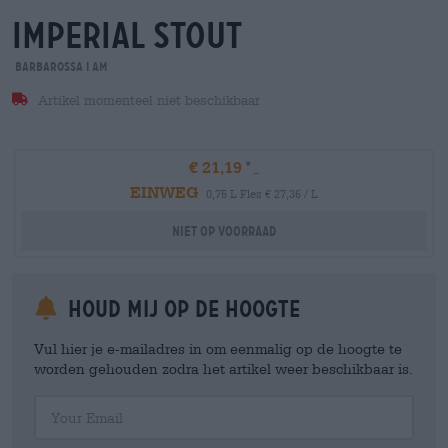
imperial stout
Barbarossa i am
Artikel momenteel niet beschikbaar
€ 21,19
EINWEG
0,75 L Fles € 27,36 / L
Niet op voorraad
Houd mij op de hoogte
Vul hier je e-mailadres in om eenmalig op de hoogte te
worden gehouden zodra het artikel weer beschikbaar is.
Your Email