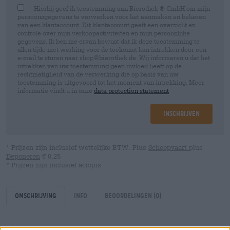
Hierbij geef ik toestemming aan Bierothek ® GmbH om mijn
persoonsgegevens te verwerken voor het aanmaken en beheren
van een klantaccount. Dit klantaccount geeft een overzicht en
controle over mijn verkoopactiviteiten en mijn persoonlijke
gegevens. Ik ben me ervan bewust dat ik deze toestemming te
allen tijde met werking voor de toekomst kan intrekken door een
e-mail te sturen naar shop@bierothek.de. Wij informeren u dat het
intrekken van uw toestemming geen invloed heeft op de
rechtmatigheid van de verwerking die op basis van uw
toestemming is uitgevoerd tot het moment van intrekking. Meer
informatie vindt u in onze
data protection statement
Inschrijven
* Prijzen zijn inclusief wettelijke BTW. Plus
Scheepvaart
plus
Deponeren
€ 0,25
* Prijzen zijn inclusief accijns
Omschrijving
Info
Beoordelingen
(0)