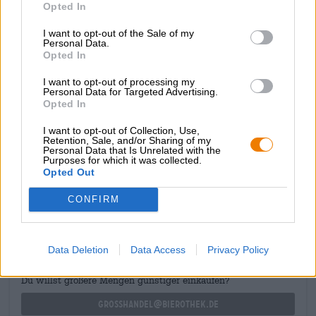
Opted In
ingrediëntenlijst zijn dit de twee tonen die je als eerste
opmerkt in zowel de geur als de smaak. De sterke mokka
I want to opt-out of the Sale of my
en smeltende chocolade worden begeleid door tonen van
Personal Data.
gekonfijt fruit en knapperig graan, die het aromaspel op
Opted In
elegante wijze completeren.
I want to opt-out of processing my
We hebben dit koninklijke brouwsel op voorraad in
Personal Data for Targeted Advertising.
normale
en grote flessen.
Opted In
I want to opt-out of Collection, Use,
Retention, Sale, and/or Sharing of my
Personal Data that Is Unrelated with the
Purposes for which it was collected.
Opted Out
GRATIS BIERCONSULT
CONFIRM
Heb je vragen over dit bier? Wij zijn er voor u.
shop@bierothek.de
Data Deletion
Data Access
Privacy Policy
handelaren of restauranthouders
Du willst größere Mengen günstiger einkaufen?
grosshandel@bierothek.de