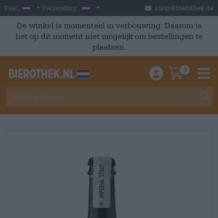
Skip to main content
Dutch
Nederland
Taal:
Verzending:
shop@bierothek.de
De winkel is momenteel in verbouwing. Daarom is
het op dit moment niet mogelijk om bestellingen te
plaatsen.
0
Einloggen / An
Warenkor
M