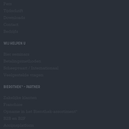
Pers
Tijdschrift
Downloads
Contact
Bedrijfs
Wij helpen u
Bier seminars
Betalingsmethoden
Scheepvaart
/
Internationaal
Veelgestelde vragen
Bierothek
- Partner
®
Zakelijke klanten
Franchise
Opname in het Bierothek-assortiment
®
B2B en B2F
Accijnsplatform