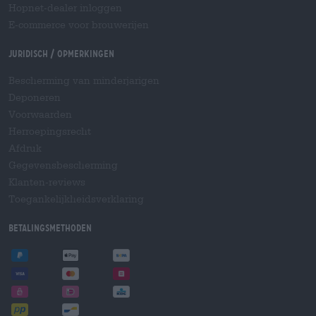
Hopnet-dealer inloggen
E-commerce voor brouwerijen
Juridisch / Opmerkingen
Bescherming van minderjarigen
Deponeren
Voorwaarden
Herroepingsrecht
Afdruk
Gegevensbescherming
Klanten-reviews
Toegankelijkheidsverklaring
Betalingsmethoden