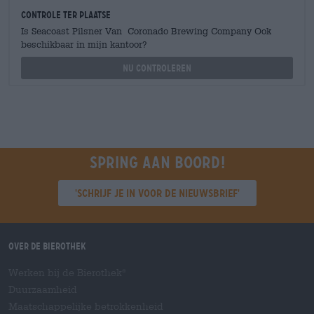
Controle ter plaatse
Is Seacoast Pilsner Van Coronado Brewing Company Ook
beschikbaar in mijn kantoor?
Nu controleren
Spring aan boord!
'Schrijf je in voor de nieuwsbrief'
Over de Bierothek
Werken bij de Bierothek
®
Duurzaamheid
Maatschappelijke betrokkenheid