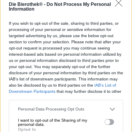
Sinds mensenheugenis oefent de kust een sterke
Die Bierothek® -
Do Not Process My Personal
aantrekkingskracht op ons uit: wanneer we maar kunnen,
Information
gaan we naar de zee. Stranden met fijn zand, ronde
kiezelstenen of ruige rotsen verleiden u om een gezellig
If you wish to opt-out of the sale, sharing to third parties, or
plekje op te zoeken en de dag door te brengen met
processing of your personal or sensitive information for
zwemmen, lezen en dutten in de zon. Het majestueuze
targeted advertising by us, please use the below opt-out
water kalmeert ons met zijn enorme massa, geeft ons
section to confirm your selection. Please note that after your
nieuw perspectief, geeft context aan het leven met zijn
opt-out request is processed you may continue seeing
grote en kleine problemen en verfrist ons met koel water
interest-based ads based on personal information utilized by
op heldere zomerdagen.
us or personal information disclosed to third parties prior to
De perfecte metgezel voor een leuk dagje aan de kust is
your opt-out. You may separately opt-out of the further
Coronado's Seacoast Pilsner. De Californische interpretatie
disclosure of your personal information by third parties on the
van de Tsjech maakt indruk met zijn frisse bitterheid,
IAB’s list of downstream participants. This information may
zuivere, opgeruimde karakter en zijn immense
also be disclosed by us to third parties on the
IAB’s List of
drinkbaarheid. De klassieker in een nieuw jasje is op
Downstream Participants
that may further disclose it to other
smaak gebracht met hopsoorten uit Tsjechië en de
third parties.
Hallertau.
Personal Data Processing Opt Outs
Het pilsener vloeit in kristalhelder ambergoud in het glas
en is versierd met een schuimige kroon in zuiver wit. Een
I want to opt-out of the Sharing of my
bloemig hopboeket rijst op en combineert met knapperige
personal data.
broodkorst, boshoning en kruiden om een olfactorische
Opted In