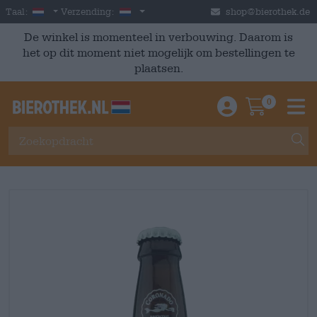
Skip to main content
Dutch
Nederland
Taal:
Verzending:
shop@bierothek.de
De winkel is momenteel in verbouwing. Daarom is
het op dit moment niet mogelijk om bestellingen te
plaatsen.
0
Einloggen / An
Warenkor
M