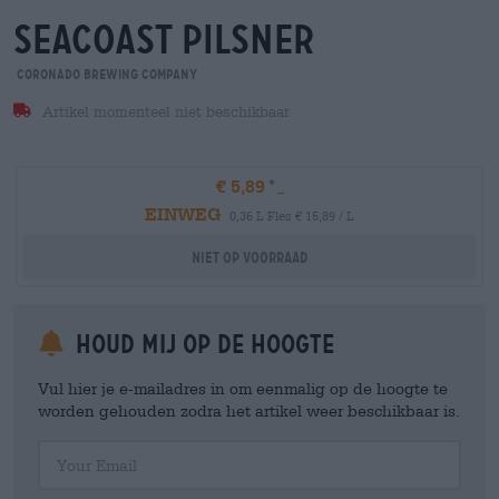
seacoast pilsner
Coronado Brewing Company
Artikel momenteel niet beschikbaar
€ 5,89
EINWEG
0,36 L Fles € 15,89 / L
Niet op voorraad
Houd mij op de hoogte
Vul hier je e-mailadres in om eenmalig op de hoogte te
worden gehouden zodra het artikel weer beschikbaar is.
Your Email