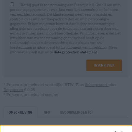
Hierbij geef ik toestemming aan Bierothek ® GmbH om mijn
persoonsgegevens te verwerken voor het aanmaken en beheren
van een klantaccount. Dit klantaccount geeft een overzicht en
controle over mijn verkoopactiviteiten en mijn persoonlijke
gegevens. Ik ben me ervan bewust dat ik deze toestemming te
allen tijde met werking voor de toekomst kan intrekken door een
e-mail te sturen naar shop@bierothek.de. Wij informeren u dat het
intrekken van uw toestemming geen invloed heeft op de
rechtmatigheid van de verwerking die op basis van uw
toestemming is uitgevoerd tot het moment van intrekking. Meer
informatie vindt u in onze
data protection statement
Inschrijven
* Prijzen zijn inclusief wettelijke BTW. Plus
Scheepvaart
plus
Deponeren
€ 0,25
* Prijzen zijn inclusief accijns
Omschrijving
Info
Beoordelingen
(0)