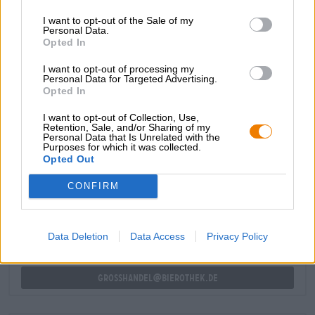
verleiding te creëren. Het eerste drankje zet het genot
I want to opt-out of the Sale of my
voort en omhult het gehemelte met robuuste graantonen,
Personal Data.
hints van versgebakken brood, houtachtige kruiden en
Opted In
romige honing. Een slim gedoseerde bitterheid
combineert de verscheidenheid aan aroma's en sluit het
I want to opt-out of processing my
biergenot af met een indrukwekkende afdronk.
Personal Data for Targeted Advertising.
Opted In
I want to opt-out of Collection, Use,
Retention, Sale, and/or Sharing of my
Personal Data that Is Unrelated with the
Purposes for which it was collected.
Opted Out
GRATIS BIERCONSULT
Heb je vragen over dit bier? Wij zijn er voor u.
CONFIRM
shop@bierothek.de
Data Deletion
Data Access
Privacy Policy
handelaren of restauranthouders
Du willst größere Mengen günstiger einkaufen?
grosshandel@bierothek.de