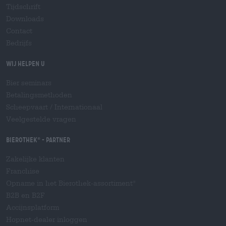
Tijdschrift
Downloads
Contact
Bedrijfs
Wij helpen u
Bier seminars
Betalingsmethoden
Scheepvaart
/
Internationaal
Veelgestelde vragen
Bierothek
- Partner
®
Zakelijke klanten
Franchise
Opname in het Bierothek-assortiment
®
B2B en B2F
Accijnsplatform
Hopnet-dealer inloggen