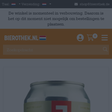
Skip to main content
Dutch
Nederland
Taal:
Verzending:
shop@bierothek.de
De winkel is momenteel in verbouwing. Daarom is
het op dit moment niet mogelijk om bestellingen te
plaatsen.
0
Einloggen / An
Warenkor
M