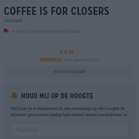
coffee is for closers
Fullsteam
Artikel momenteel niet beschikbaar
€ 6,99
EINWEG
0,35 L KAN € 19,37 / L
Niet op voorraad
Houd mij op de hoogte
Vul hier je e-mailadres in om eenmalig op de hoogte te
worden gehouden zodra het artikel weer beschikbaar is.
Your Email