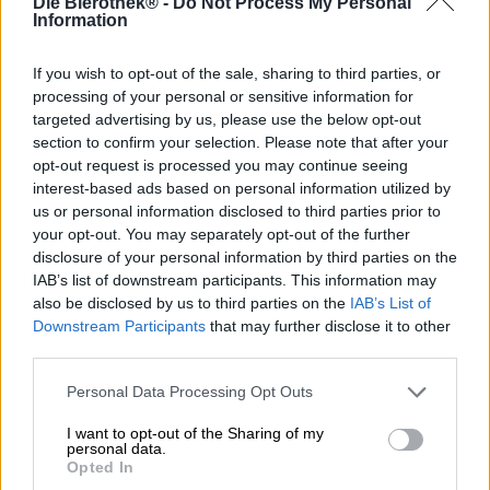
Die Bierothek® -
Do Not Process My Personal
De titel van dit bier is een zin uit een wereldberoemde
Information
film. Sinds de release, meer dan 30 jaar geleden, is
‘Coffee Is For Closers’ een van de meest geciteerde
filmzinnen aller tijden. In het makelaarskantoor dat in de
If you wish to opt-out of the sale, sharing to third parties, or
film wordt geportretteerd, drinken alleen degenen die
processing of your personal or sensitive information for
deals sluiten en contracten afsluiten koffie; alle anderen
targeted advertising by us, please use the below opt-out
krijgen niets.
section to confirm your selection. Please note that after your
opt-out request is processed you may continue seeing
Het team van de Amerikaanse brouwerij Fullstream is
interest-based ads based on personal information utilized by
veel genereuzer met hun bonen. Of beter gezegd, met
us or personal information disclosed to third parties prior to
wat ze doen met de lokaal gebrande bonen: De brouwers
your opt-out. You may separately opt-out of the further
hebben van koud gezette koffie een zogenaamde Iced
disclosure of your personal information by third parties on the
Coffee Porter gemaakt, die ze graag met ons en jou delen.
IAB’s list of downstream participants. This information may
De koffie komt van de Black & White Coffee-branderij in
also be disclosed by us to third parties on the
IAB’s List of
Raleigh, North Carolina en wordt in de heilige hallen van
Downstream Participants
that may further disclose it to other
de brouwerij verwerkt tot het beste koude brouwsel. Bij
third parties.
deze moderne manier van koffie zetten maal je de bonen
grof en laat je ze 12 uur trekken in water. In plaats van dit
Personal Data Processing Opt Outs
ontwakingselixer te drinken, brouwden de brouwers het
en maakten er een romige porter van.
I want to opt-out of the Sharing of my
personal data.
Coffee Is For Closers wordt gepresenteerd in dezelfde
Opted In
kleur als zwarte filterkoffie in een glas. De geur en smaak