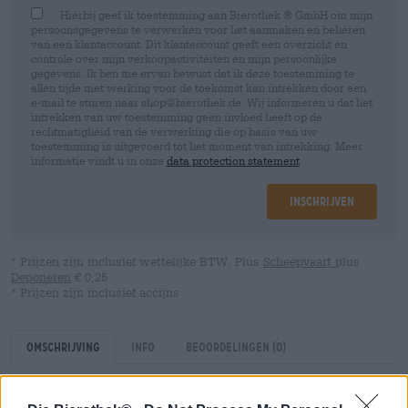
Hierbij geef ik toestemming aan Bierothek ® GmbH om mijn
persoonsgegevens te verwerken voor het aanmaken en beheren
van een klantaccount. Dit klantaccount geeft een overzicht en
controle over mijn verkoopactiviteiten en mijn persoonlijke
gegevens. Ik ben me ervan bewust dat ik deze toestemming te
allen tijde met werking voor de toekomst kan intrekken door een
e-mail te sturen naar shop@bierothek.de. Wij informeren u dat het
intrekken van uw toestemming geen invloed heeft op de
rechtmatigheid van de verwerking die op basis van uw
toestemming is uitgevoerd tot het moment van intrekking. Meer
informatie vindt u in onze
data protection statement
Inschrijven
* Prijzen zijn inclusief wettelijke BTW. Plus
Scheepvaart
plus
Deponeren
€ 0,25
* Prijzen zijn inclusief accijns
Omschrijving
Info
Beoordelingen
(0)