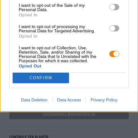
zijn een symfonie van delicaat smeltende melkchocolade,
I want to opt-out of the Sale of my
sterke geroosterde aroma’s, vers gezette espresso,
Personal Data.
Opted In
gekonfijt donker fruit en kruidige vanille.
Voor sluiters en alle anderen.
I want to opt-out of processing my
Personal Data for Targeted Advertising.
Opted In
I want to opt-out of Collection, Use,
Retention, Sale, and/or Sharing of my
Personal Data that Is Unrelated with the
Purposes for which it was collected.
GRATIS BIERCONSULT
Opted Out
Heb je vragen over dit bier? Wij zijn er voor u.
shop@bierothek.de
CONFIRM
handelaren of restauranthouders
Data Deletion
Data Access
Privacy Policy
Du willst größere Mengen günstiger einkaufen?
grosshandel@bierothek.de
Controle ter plaatse