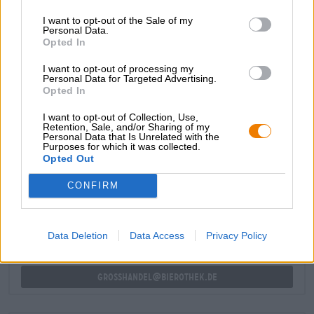
Golding-hop om een sensueel brouwsel te creëren.
I want to opt-out of the Sale of my
Personal Data.
Hitachino's Espresso Stout is een donker, ondoorzichtig
Opted In
bier dat ruikt en smaakt naar delicaat smeltende
chocolade, krachtige espresso, romige karamel, vanille,
I want to opt-out of processing my
cacao, gekonfijt rood fruit en volle gebrande mout.
Personal Data for Targeted Advertising.
Opted In
I want to opt-out of Collection, Use,
Retention, Sale, and/or Sharing of my
Personal Data that Is Unrelated with the
Purposes for which it was collected.
Opted Out
GRATIS BIERCONSULT
Heb je vragen over dit bier? Wij zijn er voor u.
CONFIRM
shop@bierothek.de
Data Deletion
Data Access
Privacy Policy
handelaren of restauranthouders
Du willst größere Mengen günstiger einkaufen?
grosshandel@bierothek.de