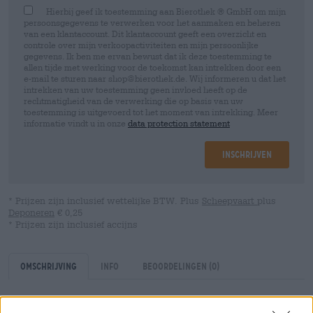
Hierbij geef ik toestemming aan Bierothek ® GmbH om mijn
persoonsgegevens te verwerken voor het aanmaken en beheren
van een klantaccount. Dit klantaccount geeft een overzicht en
controle over mijn verkoopactiviteiten en mijn persoonlijke
gegevens. Ik ben me ervan bewust dat ik deze toestemming te
allen tijde met werking voor de toekomst kan intrekken door een
e-mail te sturen naar shop@bierothek.de. Wij informeren u dat het
intrekken van uw toestemming geen invloed heeft op de
rechtmatigheid van de verwerking die op basis van uw
toestemming is uitgevoerd tot het moment van intrekking. Meer
informatie vindt u in onze
data protection statement
Inschrijven
* Prijzen zijn inclusief wettelijke BTW. Plus
Scheepvaart
plus
Deponeren
€ 0,25
* Prijzen zijn inclusief accijns
Omschrijving
Info
Beoordelingen
(0)