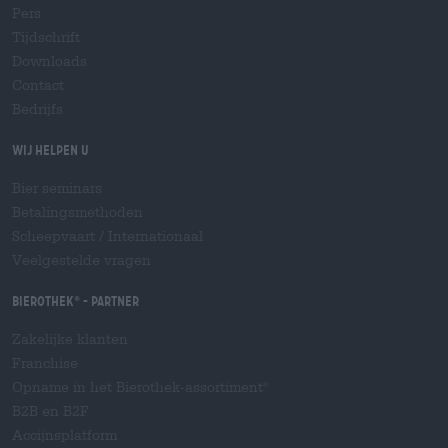
Pers
Tijdschrift
Downloads
Contact
Bedrijfs
Wij helpen u
Bier seminars
Betalingsmethoden
Scheepvaart
/
Internationaal
Veelgestelde vragen
Bierothek
- Partner
®
Zakelijke klanten
Franchise
Opname in het Bierothek-assortiment
®
B2B en B2F
Accijnsplatform