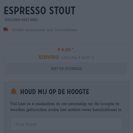
espresso stout
Hitachino Nest Beer
Artikel momenteel niet beschikbaar
€ 6,59
EINWEG
0,33 L Fles € 19,27 / L
Niet op voorraad
Houd mij op de hoogte
Vul hier je e-mailadres in om eenmalig op de hoogte te
worden gehouden zodra het artikel weer beschikbaar is.
Your Email