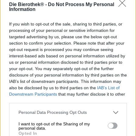
Voor velen is koffie niet alleen een wake-up call, het
Die Bierothek® -
Do Not Process My Personal
maakt ze ook blij. De bereiding zelf is als een ritueel: de
Information
mahoniekleurige bonen worden geurig gemalen, je lepelt
de aromatische substantie in de portafilter, de mokkapot
If you wish to opt-out of the sale, sharing to third parties, or
of het papieren filter en wacht vervolgens ongeduldig tot
processing of your personal or sensitive information for
het water in de fijnste koffie verandert. als het door magie
targeted advertising by us, please use the below opt-out
is. Je kunt genieten van het energetische resultaat met
section to confirm your selection. Please note that after your
een luchtig toefje melkschuim, glinsterende
opt-out request is processed you may continue seeing
suikerkristallen toevoegen of de shot zo drinken. Koffie is
interest-based ads based on personal information utilized by
heerlijk bitter, chocoladeachtig, fluweelzacht, vol van
us or personal information disclosed to third parties prior to
smaak - pure magie!
your opt-out. You may separately opt-out of the further
Ook de brouwers van de Japanse brouwerij Hitachino
disclosure of your personal information by third parties on the
Nest Beer zijn enthousiaste koffieliefhebbers. Ze leven
IAB’s list of downstream participants. This information may
hun liefde voor het diepzwarte brouwsel uit met
also be disclosed by us to third parties on the
IAB’s List of
dagelijkse koffiepauzes en een aromatisch bier. Naast een
Downstream Participants
that may further disclose it to other
alcoholpercentage van maar liefst 7,0% en maar liefst 36
third parties.
bittereenheden, brengt je espresso stout de ziel van vers
gezette koffie in je glas. Het sterke gebrande aroma en de
Personal Data Processing Opt Outs
sensuele koffienoot zijn te danken aan het gebruik van
gebrande gerst en koffiebonen. Deze voortreffelijke
I want to opt-out of the Sharing of my
ingrediënten werden gecombineerd met vier
personal data.
Opted In
verschillende moutsoorten en de Chinook- en Kent