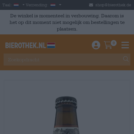
Skip to main content
Dutch
Nederland
Taal:
Verzending:
shop@bierothek.de
De winkel is momenteel in verbouwing. Daarom is
het op dit moment niet mogelijk om bestellingen te
plaatsen.
0
Einloggen / An
Warenkor
M