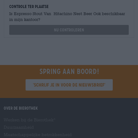
Controle ter plaatse
Is Espresso Stout Van Hitachino Nest Beer Ook beschikbaar
in mijn kantoor?
Nu controleren
Spring aan boord!
'Schrijf je in voor de nieuwsbrief'
Over de Bierothek
Werken bij de Bierothek
®
Duurzaamheid
Maatschappelijke betrokkenheid