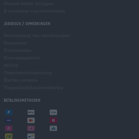
Hopnet-dealer inloggen
E-commerce voor brouwerijen
Juridisch / Opmerkingen
Bescherming van minderjarigen
Deponeren
Voorwaarden
Herroepingsrecht
Afdruk
Gegevensbescherming
Klanten-reviews
Toegankelijkheidsverklaring
Betalingsmethoden