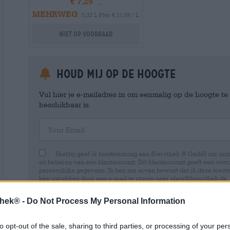
€ 7,29
MEHRWEG
0,33 L Fles € 21,09 / L
Niet op voorraad
Houd mij op de hoogte
Vul hier je e-mailadres in om eenmalig op de hoogte t
beschikbaar is.
Your Email
Hierbij geef ik toestemming aan Bierothek ® GmbH om mi
en beheren van een klantaccount. Dit klantaccount geeft een overz
persoonlijke gegevens. Ik ben me ervan bewust dat ik deze toest
kan intrekken door een e-mail te sturen naar shop@bierothek.de.
toestemming geen invloed heeft op de rechtmatigheid van de ve
uitgevoerd tot het moment van intrekking. Meer informatie vindt
thek® -
Do Not Process My Personal Information
to opt-out of the sale, sharing to third parties, or processing of your per