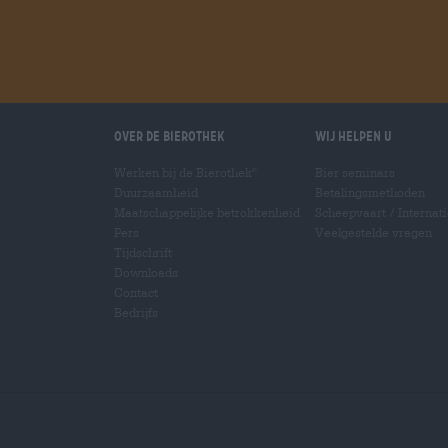
Over de Bierothek
Wij helpen u
Werken bij de Bierothek
Bier seminars
®
Duurzaamheid
Betalingsmethoden
Maatschappelijke betrokkenheid
Scheepvaart
/
Internat
Pers
Veelgestelde vragen
Tijdschrift
Downloads
Contact
Bedrijfs