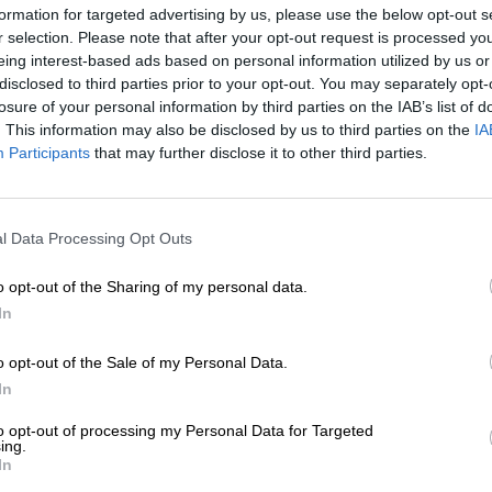
formation for targeted advertising by us, please use the below opt-out s
r selection. Please note that after your opt-out request is processed y
* Prijzen zijn inclusief wettelijke BTW. Plus
Scheepvaart
plus
eing interest-based ads based on personal information utilized by us or
* Prijzen zijn inclusief accijns
disclosed to third parties prior to your opt-out. You may separately opt-
losure of your personal information by third parties on the IAB’s list of
. This information may also be disclosed by us to third parties on the
IA
Omschrijving
Info
Beoordelingen
(2)
Participants
that may further disclose it to other third parties.
Zwarte Phillip in plaats van Zwarte Peter.
l Data Processing Opt Outs
Black Phillip van La Debauche is een heel bijzondere bie
gefermenteerd met Brettanomyces-gist. Deze bijzondere gi
o opt-out of the Sharing of my personal data.
de ambachtelijke biersector. Grote industriële brouwerij
In
omdat deze een ongecontroleerde gisting veroorzaken en
ambachtelijke bierbrouwers graag aangaan! In het wild 
op fruitschillen. Vroeger kwamen boomgaarden veel vak
o opt-out of the Sale of my Personal Data.
een in de buurt van de brouwerij lag. Omdat de gistin
In
vaak voor dat de wilde gisten in het bier terechtkwam
armen ontvangen en gewaardeerd om hun karakteristieke
to opt-out of processing my Personal Data for Targeted
ing.
verdelen de biergemeenschap in twee kampen. Houd erva
In
Zoals verwacht heeft Black Phillip een diepzwarte mah