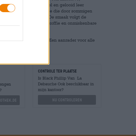
, pure chocolade, karamel en gelooid leer
n ondefinieerbare geur toe die door sommigen
nvoudigweg als “funk”. De smaak volgt de
g gebrande mout, tabak, koffie en onmiskenbare
ge en bittere elementen. Een aanrader voor alle
Controle ter plaatse
Is Black Phillip Van La
Debauche Ook beschikbaar in
Mengen
mijn kantoor?
?
Nu controleren
othek.de