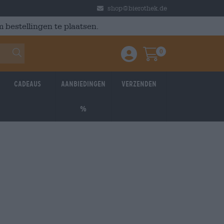
shop@bierothek.de
 bestellingen te plaatsen.
0
Einloggen / Anmelden
Warenkorb
Cadeaus
Aanbiedingen
Verzenden
%