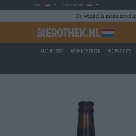
Skip to main content
Dutch
Nederland
Taal:
Verzending:
De winkel is momenteel in
Alle bieren
Abonnementen
Nieuwe hits