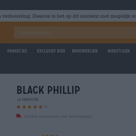
 verbouwing. Daarom is het op dit moment niet mogelijk om
Pakketjes
Exclusief Bier
Brouwerijen
Bierstijlen
black phillip
La Debauche
(2)
Artikel momenteel niet beschikbaar