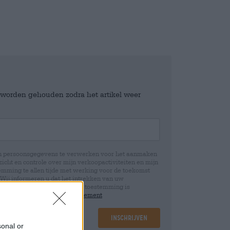
e worden gehouden zodra het artikel weer
jn persoonsgegevens te verwerken voor het aanmaken
icht en controle over mijn verkoopactiviteiten en mijn
emming te allen tijde met werking voor de toekomst
 Wij informeren u dat het intrekken van uw
rwerking die op basis van uw toestemming is
 u in onze
data protection statement
Inschrijven
sonal or