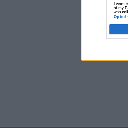
I want t
of my P
was col
Opted 