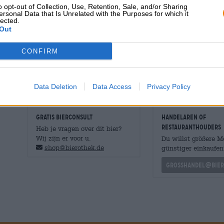
o opt-out of Collection, Use, Retention, Sale, and/or Sharing
lichtbruine schuimkraag. Geuren van vers gezette koffie
ersonal Data that Is Unrelated with the Purposes for which it
stijgen uit het schuim op. De Brettanomyces voegen ee
lected.
wordt omschreven als blauwe kaas en door anderen ee
Out
geur en onthult een spel van aroma's van karamelachti
Brettanomyces-tonen.
CONFIRM
Black Phillip is een opwindende stout met zoete, kruidi
stoutliefhebbers die graag iets nieuws proberen!
Data Deletion
Data Access
Privacy Policy
GRATIS BIERCONSULT
handelaren of
restauranthouders
Heb je vragen over dit bier?
Wij zijn er voor u.
Du willst größere 
shop@bierothek.de
günstiger einkaufen
grosshandel@bier