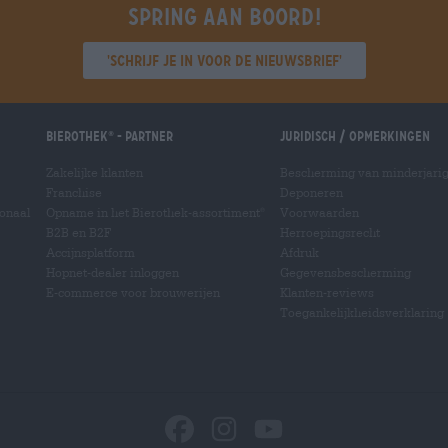
Spring aan boord!
'Schrijf je in voor de nieuwsbrief'
Bierothek
- Partner
Juridisch / Opmerkingen
®
Zakelijke klanten
Bescherming van minderjari
Franchise
Deponeren
ionaal
Opname in het Bierothek-assortiment
Voorwaarden
®
B2B en B2F
Herroepingsrecht
Accijnsplatform
Afdruk
Hopnet-dealer inloggen
Gegevensbescherming
E-commerce voor brouwerijen
Klanten-reviews
Toegankelijkheidsverklaring