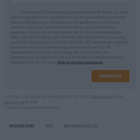
Hierbij geef ik toestemming aan Bierothek ® GmbH om mijn
persoonsgegevens te verwerken voor het aanmaken en beheren
van een klantaccount. Dit klantaccount geeft een overzicht en
controle over mijn verkoopactiviteiten en mijn persoonlijke
gegevens. Ik ben me ervan bewust dat ik deze toestemming te
allen tijde met werking voor de toekomst kan intrekken door een
e-mail te sturen naar shop@bierothek.de. Wij informeren u dat het
intrekken van uw toestemming geen invloed heeft op de
rechtmatigheid van de verwerking die op basis van uw
toestemming is uitgevoerd tot het moment van intrekking. Meer
informatie vindt u in onze
data protection statement
Inschrijven
* Prijzen zijn inclusief wettelijke BTW. Plus
Scheepvaart
plus
Deponeren
€ 0,08
* Prijzen zijn inclusief accijns
Omschrijving
Info
Beoordelingen
(2)