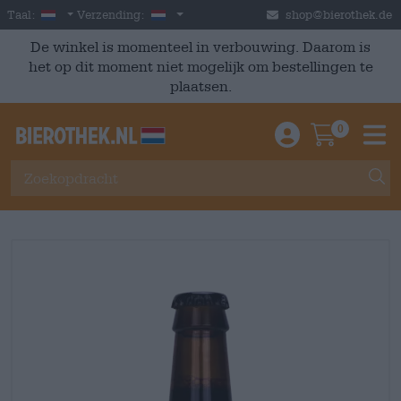
Skip to main content
Dutch
Nederland
Taal:
Verzending:
shop@bierothek.de
De winkel is momenteel in verbouwing. Daarom is
het op dit moment niet mogelijk om bestellingen te
plaatsen.
0
Einloggen / An
Warenkor
M