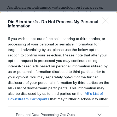
Aardbeien en balsamico, watermeloen en feta, peer en
blauwe kaas - de culinaire wereld onthult enkele
combinaties die je niet had verwacht. La Debauche komt
Die Bierothek® -
Do Not Process My Personal
met een combinatie die wij ook niet voor mogelijk hielden
Information
– of in ieder geval niet lekker. framboos en zout. Een
hemelse mix, beloofd!
If you wish to opt-out of the sale, sharing to third parties, or
De Franse brouwerij La Debauche is altijd goed voor een
processing of your personal or sensitive information for
verrassing. Creatieve, bijzondere bieren zijn hun
targeted advertising by us, please use the below opt-out
specialiteit. Met haar kleurrijke, gevarieerde assortiment
section to confirm your selection. Please note that after your
is Blue Edith een echte verrijking en tevens een vuurwerk
opt-out request is processed you may continue seeing
van smaak. Deze keer hebben de Fransen een spannende
interest-based ads based on personal information utilized by
combinatie bedacht en fruit met zout gecombineerd. Als
us or personal information disclosed to third parties prior to
je dacht dat karamel en zout beste vrienden waren, dan
your opt-out. You may separately opt-out of the further
moet je een fles Blue Edith hebben!
disclosure of your personal information by third parties on the
IAB’s list of downstream participants. This information may
De blauwe Edith is niet donkerblauw, maar pikzwart. Een
also be disclosed by us to third parties on the
IAB’s List of
middelgrote schuimkroon met fijne poriën kroont het
Downstream Participants
that may further disclose it to other
hoofd en is heerlijk romig. Heerlijke geuren van zacht
geroosterde karamelmout, pure chocolade en fruitige
third parties.
frambozen stijgen op. Ook is er een lichte zeezoutbries
merkbaar. Het zout wordt gewonnen uit de oceaan rond
Personal Data Processing Opt Outs