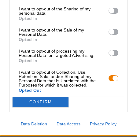
Hawaï en verrijkt met zeer zuivere actieve kool. Dit wordt
I want to opt-out of the Sharing of my
gewonnen uit vulkanische as en geeft het zout zijn
personal data.
bijzondere smaak. Fijnproevers stellen het zwarte zout uit
Opted In
Hawaï op één lijn met de Franse Fleur de Sel; beide
zoutsoorten zijn uiterst exclusief. De smaak van Edith is
I want to opt-out of the Sale of my
bijzonder indrukwekkend dankzij de fijn
Personal Data.
Opted In
uitgebalanceerde verhouding van zoetzuur fruit en
kruidig zout. Delicate tonen van zoethout, karamel en
I want to opt-out of processing my
chocolade onderstrepen op elegante wijze het aromaspel.
Personal Data for Targeted Advertising.
Opted In
Blue Edith is een delicaat samengestelde stout die ons
verrukt met zijn ongewone smaakcombinaties.
I want to opt-out of Collection, Use,
Retention, Sale, and/or Sharing of my
Zeer lekker!
Personal Data that Is Unrelated with the
Purposes for which it was collected.
Opted Out
CONFIRM
GRATIS BIERCONSULT
Heb je vragen over dit bier? Wij zijn er voor u.
Data Deletion
Data Access
Privacy Policy
shop@bierothek.de