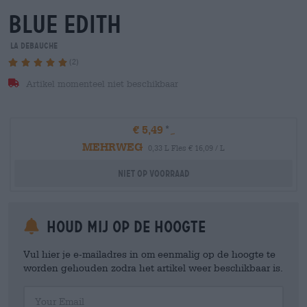
blue edith
La Debauche
(2)
Artikel momenteel niet beschikbaar
€ 5,49
MEHRWEG
0,33 L Fles € 16,09 / L
Niet op voorraad
Houd mij op de hoogte
Vul hier je e-mailadres in om eenmalig op de hoogte te
worden gehouden zodra het artikel weer beschikbaar is.
Your Email