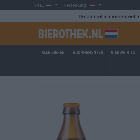
Skip to main content
Dutch
Nederland
Taal:
Verzending:
De winkel is momenteel in
Alle bieren
Abonnementen
Nieuwe hits