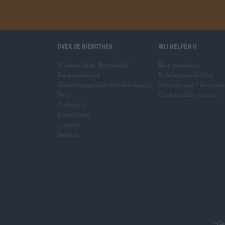
Over de Bierothek
Wij helpen u
Werken bij de Bierothek
Bier seminars
®
Duurzaamheid
Betalingsmethoden
Maatschappelijke betrokkenheid
Scheepvaart
/
Internat
Pers
Veelgestelde vragen
Tijdschrift
Downloads
Contact
Bedrijfs
Gel
*