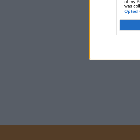
of my P
was col
Opted 