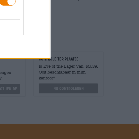
 twist en veel smaak.
Controle ter plaatse
Is Eye of the Lager Van MUSA
Ook beschikbaar in mijn
Mengen
kantoor?
?
Nu controleren
othek.de