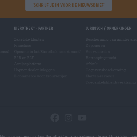
'Schrijf je in voor de nieuwsbrief'
Bierothek
- Partner
Juridisch / Opmerkingen
®
Zakelijke klanten
Bescherming van minderjari
Franchise
Deponeren
ionaal
Opname in het Bierothek-assortiment
Voorwaarden
®
B2B en B2F
Herroepingsrecht
Accijnsplatform
Afdruk
Hopnet-dealer inloggen
Gegevensbescherming
E-commerce voor brouwerijen
Klanten-reviews
Toegankelijkheidsverklaring
dig voor verzending door Bierothek
en alle deelnemende marktplaatsbrouwer
®