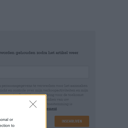
e worden gehouden zodra het artikel weer
jn persoonsgegevens te verwerken voor het aanmaken
icht en controle over mijn verkoopactiviteiten en mijn
emming te allen tijde met werking voor de toekomst
 Wij informeren u dat het intrekken van uw
rwerking die op basis van uw toestemming is
 u in onze
data protection statement
sonal or
Inschrijven
ection to