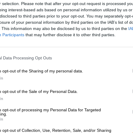
r selection. Please note that after your opt-out request is processed y
eing interest-based ads based on personal information utilized by us or
* Prijzen zijn inclusief wettelijke BTW. Plus
Scheepvaart
plus
disclosed to third parties prior to your opt-out. You may separately opt-
* Prijzen zijn inclusief accijns
losure of your personal information by third parties on the IAB’s list of
. This information may also be disclosed by us to third parties on the
IA
Participants
that may further disclose it to other third parties.
Omschrijving
Info
Beoordelingen
(5)
De naamgever van dit bier staat bekend om zijn bewegi
l Data Processing Opt Outs
zijn uitstekende smaak. Goed als de hel.
o opt-out of the Sharing of my personal data.
Musa beweert dat dit bier zo lekker is dat je zelfs in d
In
ontwikkelen als je er maar één slok van nam. Het Weens
en maakt vooral indruk met zijn onvergelijkbare frishei
bevredigende bier ooit en de droom van elke brouwer. 
o opt-out of the Sale of my Personal Data.
In
Eye of the Lager groef in een helder zonnig geel het gl
waaruit geuren van groene hop, graan, mout en een vleu
to opt-out of processing my Personal Data for Targeted
veel bloemige hop met fruitige citruszoetheid het drink
ing.
In
moutaroma's erbij en brengen op elegante wijze de blo
bittere, frisse afdronk arriveert, verschijnen kort sina
o opt-out of Collection, Use, Retention, Sale, and/or Sharing
levendig kooldioxide en een lichte textuur ondersteunen