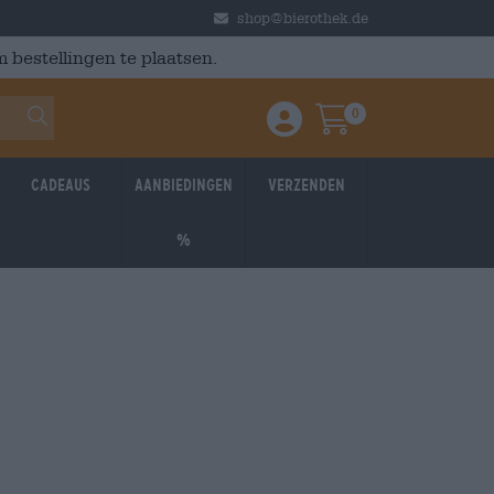
shop@bierothek.de
 bestellingen te plaatsen.
0
Einloggen / Anmelden
Warenkorb
Cadeaus
Aanbiedingen
Verzenden
%