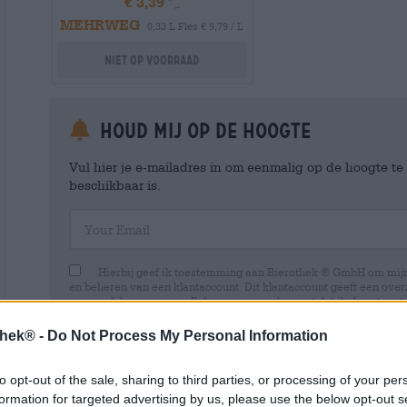
€ 3,39
MEHRWEG
0,33 L Fles € 9,79 / L
Niet op voorraad
Houd mij op de hoogte
Vul hier je e-mailadres in om eenmalig op de hoogte t
beschikbaar is.
Your Email
Hierbij geef ik toestemming aan Bierothek ® GmbH om mi
en beheren van een klantaccount. Dit klantaccount geeft een overz
persoonlijke gegevens. Ik ben me ervan bewust dat ik deze toest
kan intrekken door een e-mail te sturen naar shop@bierothek.de.
toestemming geen invloed heeft op de rechtmatigheid van de ve
thek® -
Do Not Process My Personal Information
uitgevoerd tot het moment van intrekking. Meer informatie vindt
to opt-out of the sale, sharing to third parties, or processing of your per
formation for targeted advertising by us, please use the below opt-out s