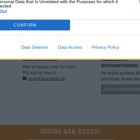
ersonal Data that Is Unrelated with the Purposes for which it
bier.
lected.
Out
Eye of the Lager is een heerlijke, nuchtere pils met een
CONFIRM
Ideaal afterworkbier!
Data Deletion
Data Access
Privacy Policy
GRATIS BIERCONSULT
handelaren of
restauranthouders
Heb je vragen over dit bier?
Wij zijn er voor u.
Du willst größere 
shop@bierothek.de
günstiger einkaufen
grosshandel@bier
Spring aan boord!