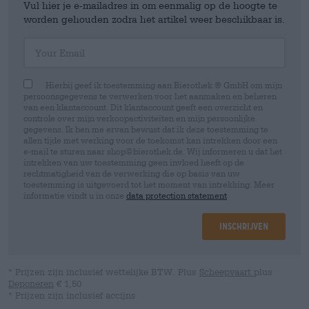
Vul hier je e-mailadres in om eenmalig op de hoogte te
worden gehouden zodra het artikel weer beschikbaar is.
Your Email
Hierbij geef ik toestemming aan Bierothek ® GmbH om mijn
persoonsgegevens te verwerken voor het aanmaken en beheren
van een klantaccount. Dit klantaccount geeft een overzicht en
controle over mijn verkoopactiviteiten en mijn persoonlijke
gegevens. Ik ben me ervan bewust dat ik deze toestemming te
allen tijde met werking voor de toekomst kan intrekken door een
e-mail te sturen naar shop@bierothek.de. Wij informeren u dat het
intrekken van uw toestemming geen invloed heeft op de
rechtmatigheid van de verwerking die op basis van uw
toestemming is uitgevoerd tot het moment van intrekking. Meer
informatie vindt u in onze
data protection statement
Inschrijven
* Prijzen zijn inclusief wettelijke BTW. Plus
Scheepvaart
plus
Deponeren
€ 1,50
* Prijzen zijn inclusief accijns