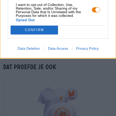
I want to opt-out of Collection, Use,
Retention, Sale, and/or Sharing of my
Personal Data that Is Unrelated with the
Purposes for which it was collected.
Controle ter plaatse
Opted Out
Is Touchdown Bier Paket Van Coors Brewing Company
Moosehead Breweries Anheuser-Busch Die Bierothek® Hop
CONFIRM
City Brewing Co. Sierra Nevada Brewing Co. Ook beschikbaar
in mijn kantoor?
Nu controleren
Data Deletion
Data Access
Privacy Policy
Dat proefde je ook