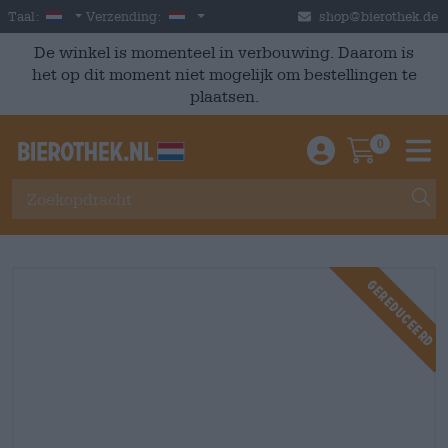
Skip to main content
Dutch
Nederland
Taal:
Verzending:
shop@bierothek.de
De winkel is momenteel in verbouwing. Daarom is
het op dit moment niet mogelijk om bestellingen te
plaatsen.
0
Einloggen / An
Warenkor
M
Gereduceerd