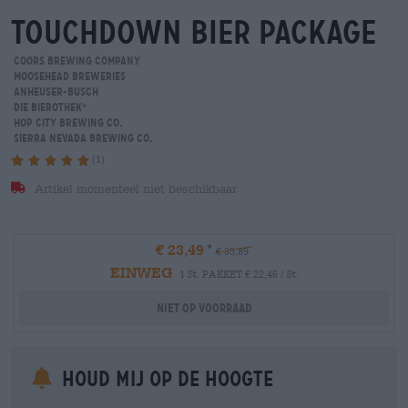
touchdown bier package
Coors Brewing Company
Moosehead Breweries
Anheuser-Busch
Die Bierothek
®
Hop City Brewing Co.
Sierra Nevada Brewing Co.
(1)
Artikel momenteel niet beschikbaar
€ 23,49
€ 33,89
EINWEG
1 St. PAKKET € 22,46 / St.
Niet op voorraad
Houd mij op de hoogte