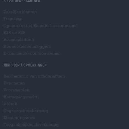
Bierothek
- Partner
®
Zakelijke klanten
Franchise
Opname in het Bierothek-assortiment
®
B2B en B2F
Accijnsplatform
Hopnet-dealer inloggen
E-commerce voor brouwerijen
Juridisch / Opmerkingen
Bescherming van minderjarigen
Deponeren
Voorwaarden
Herroepingsrecht
Afdruk
Gegevensbescherming
Klanten-reviews
Toegankelijkheidsverklaring