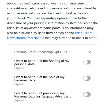
opt-out request is processed you may continue seeing
ale. Ideaal voor lange nachten, gezellige bijeenkomsten
interest-based ads based on personal information utilized by
en echt voetbalgenot.
us or personal information disclosed to third parties prior to
Of je nu houdt van zacht en licht of iets krachtiger – deze
your opt-out. You may separately opt-out of the further
selectie biedt voor elk wat wils en brengt het echte
disclosure of your personal information by third parties on the
Amerikaanse voetbalgevoel bij je thuis.
IAB’s list of downstream participants. This information may
also be disclosed by us to third parties on the
IAB’s List of
Downstream Participants
that may further disclose it to other
Perfect voorbereid voor de grootste voetbalavond van het
third parties.
jaar.
Personal Data Processing Opt Outs
I want to opt-out of the Sharing of my
GRATIS BIERCONSULT
personal data.
Opted In
Heb je vragen over dit bier? Wij zijn er voor u.
shop@bierothek.de
I want to opt-out of the Sale of my
Personal Data.
Opted In
handelaren of restauranthouders
I want to opt-out of processing my
Du willst größere Mengen günstiger einkaufen?
Personal Data for Targeted Advertising.
Opted In
grosshandel@bierothek.de