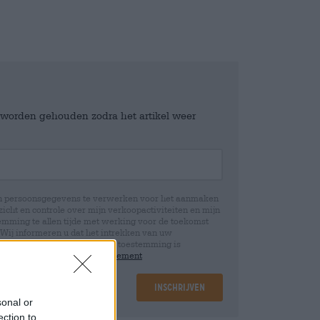
e worden gehouden zodra het artikel weer
jn persoonsgegevens te verwerken voor het aanmaken
icht en controle over mijn verkoopactiviteiten en mijn
emming te allen tijde met werking voor de toekomst
 Wij informeren u dat het intrekken van uw
rwerking die op basis van uw toestemming is
 u in onze
data protection statement
Inschrijven
sonal or
ection to