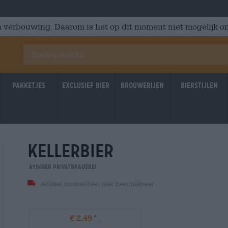
 verbouwing. Daarom is het op dit moment niet mogelijk om
Pakketjes
Exclusief Bier
Brouwerijen
Bierstijlen
kellerbier
Ayinger Privatbrauerei
Artikel momenteel niet beschikbaar
€ 2,49