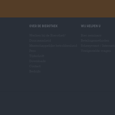
Over de Bierothek
Wij helpen u
Werken bij de Bierothek
Bier seminars
®
Duurzaamheid
Betalingsmethoden
Maatschappelijke betrokkenheid
Scheepvaart
/
Internat
Pers
Veelgestelde vragen
Tijdschrift
Downloads
Contact
Bedrijfs