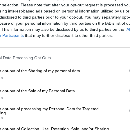
r selection. Please note that after your opt-out request is processed y
* Prijzen zijn inclusief wettelijke BTW. Plus
Scheepvaart
plus
eing interest-based ads based on personal information utilized by us or
* Prijzen zijn inclusief accijns
disclosed to third parties prior to your opt-out. You may separately opt-
losure of your personal information by third parties on the IAB’s list of
Info
Beoordelingen
(0)
. This information may also be disclosed by us to third parties on the
IA
Participants
that may further disclose it to other third parties.
Tevreden
0,50 Liter Fles
l Data Processing Opt Outs
Brauerei
Ayinger Privatbrauerei
Bierothek® ID
10011017
o opt-out of the Sharing of my personal data.
In
Gewicht
0.5kg(0.88kg met verpakking)
Deponeren
€ 0.08
o opt-out of the Sale of my Personal Data.
LMIV
Verantwoordelijke exploitant va
In
Brauerei Aying Franz Inselkamme
Aying Deutschland(DE)
to opt-out of processing my Personal Data for Targeted
ing.
Bierregion
Deutschland
In
Bier stijl
duitse lagerbieren
o opt-out of Collection, Use, Retention, Sale, and/or Sharing