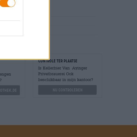
e met groenten
Controle ter plaatse
Is Kellerbier Van Ayinger
Privatbrauerei Ook
Mengen
beschikbaar in mijn kantoor?
?
Nu controleren
othek.de