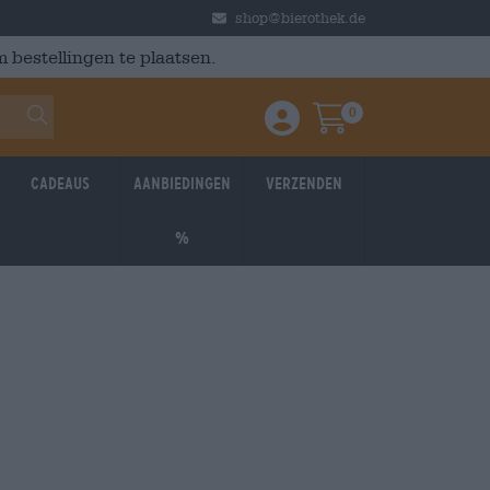
shop@bierothek.de
 bestellingen te plaatsen.
0
Einloggen / Anmelden
Warenkorb
Cadeaus
Aanbiedingen
Verzenden
%