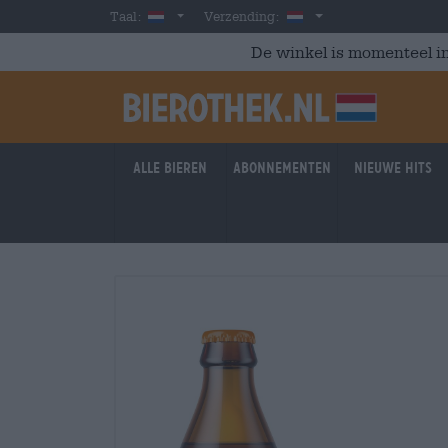
Skip to main content
Dutch
Nederland
Taal:
Verzending:
De winkel is momenteel in
Alle bieren
Abonnementen
Nieuwe hits