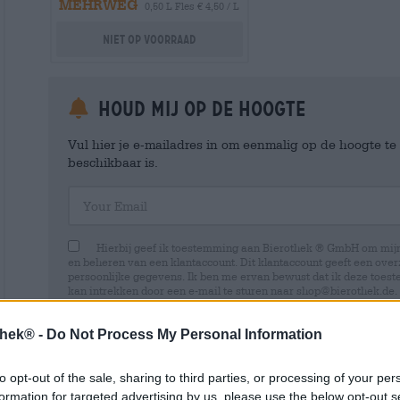
MEHRWEG
0,50 L Fles € 4,50 / L
Niet op voorraad
Houd mij op de hoogte
Vul hier je e-mailadres in om eenmalig op de hoogte t
beschikbaar is.
Your Email
Hierbij geef ik toestemming aan Bierothek ® GmbH om mi
en beheren van een klantaccount. Dit klantaccount geeft een overz
persoonlijke gegevens. Ik ben me ervan bewust dat ik deze toest
kan intrekken door een e-mail te sturen naar shop@bierothek.de.
toestemming geen invloed heeft op de rechtmatigheid van de ve
uitgevoerd tot het moment van intrekking. Meer informatie vindt
thek® -
Do Not Process My Personal Information
to opt-out of the sale, sharing to third parties, or processing of your per
formation for targeted advertising by us, please use the below opt-out s