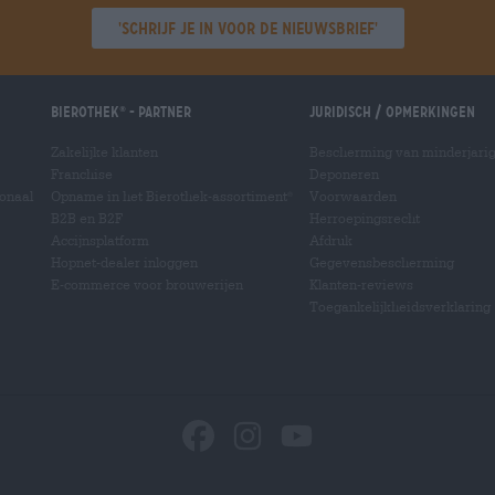
'Schrijf je in voor de nieuwsbrief'
Bierothek
- Partner
Juridisch / Opmerkingen
®
Zakelijke klanten
Bescherming van minderjari
Franchise
Deponeren
ionaal
Opname in het Bierothek-assortiment
Voorwaarden
®
B2B en B2F
Herroepingsrecht
Accijnsplatform
Afdruk
Hopnet-dealer inloggen
Gegevensbescherming
E-commerce voor brouwerijen
Klanten-reviews
Toegankelijkheidsverklaring