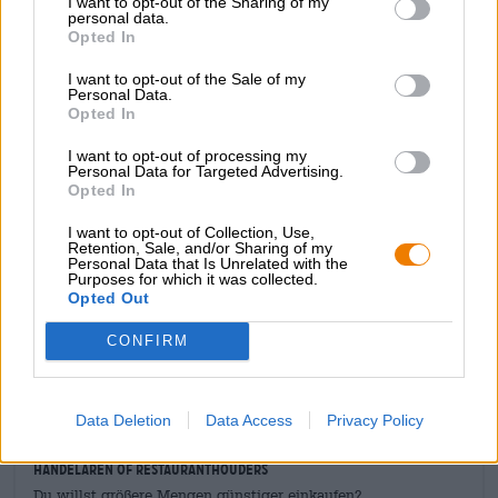
I want to opt-out of the Sharing of my
personal data.
werd 666 uur lang blootgesteld aan de fijnste
Opted In
metalgeluiden, om 6:66 uur ’s ochtends bij een
temperatuur van 66 graden gemaischt, gerijpt in tank 6
I want to opt-out of the Sale of my
en op smaak gebracht met 666 hopbellen van de
Personal Data.
variëteiten Cascade, Talus, Mc Kenzie en Vista uit de
Opted In
eigen tuin van de brouwerij. Chapter K is hoppig,
sprankelend en fris, citrusachtig, grassig en verrukkelijk
I want to opt-out of processing my
Personal Data for Targeted Advertising.
met bittere kruidige tonen.
Opted In
Verrukkelijk!
I want to opt-out of Collection, Use,
Retention, Sale, and/or Sharing of my
Personal Data that Is Unrelated with the
Purposes for which it was collected.
Opted Out
CONFIRM
GRATIS BIERCONSULT
Heb je vragen over dit bier? Wij zijn er voor u.
shop@bierothek.de
Data Deletion
Data Access
Privacy Policy
handelaren of restauranthouders
Du willst größere Mengen günstiger einkaufen?