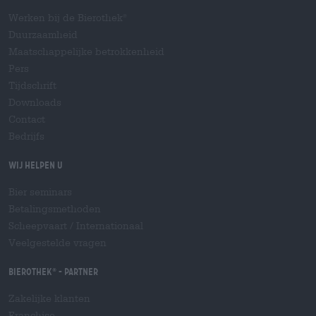
Werken bij de Bierothek
®
Duurzaamheid
Maatschappelijke betrokkenheid
Pers
Tijdschrift
Downloads
Contact
Bedrijfs
Wij helpen u
Bier seminars
Betalingsmethoden
Scheepvaart
/
Internationaal
Veelgestelde vragen
Bierothek
- Partner
®
Zakelijke klanten
Franchise