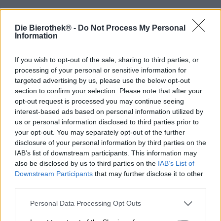
Heavy metal is een muziekgenre dat vaak wordt
Die Bierothek® -
Do Not Process My Personal
geassocieerd met extreem ruige mannen in
Information
middernachtzwarte kleding, heftige dansstijlen en een
voorliefde voor extreem volume. Metality bewijst dat de
If you wish to opt-out of the sale, sharing to third parties, or
dames en heren in de moshpit heel verschillend kunnen
processing of your personal or sensitive information for
zijn en dat er in de harde, met studs gevulde schil ook
targeted advertising by us, please use the below opt-out
een zachte kern schuilt: de vrijwilligersorganisatie zet
section to confirm your selection. Please note that after your
zich in om mensen in de metalbusiness te ondersteunen
opt-out request is processed you may continue seeing
en wil de broederschap en solidariteit van de scene over
interest-based ads based on personal information utilized by
de hele wereld verspreiden. Daarnaast bieden ze
us or personal information disclosed to third parties prior to
financiële steun aan goede doelen, voorzien ze daklozen
your opt-out. You may separately opt-out of the further
van tenten en slaapzakken, ondersteunen ze mensen met
disclosure of your personal information by third parties on the
depressies en beperkingen en werken ze met jongeren.
IAB’s list of downstream participants. This information may
Wij stellen u voor aan deze non-profitclub omdat het de
also be disclosed by us to third parties on the
IAB’s List of
nieuwste samenwerkingspartner van Hopfenstopfer is.
Downstream Participants
that may further disclose it to other
Metalheads en hopheads bundelen hun krachten om
third parties.
aandacht te vragen voor het goede doel. Een deel van de
winst wordt gedoneerd aan Metality. De Session IPA is
Personal Data Processing Opt Outs
vernoemd naar de vestiging in Kraichgau, hoofdstuk K, en
is verrijkt met allerlei metal-ideologie: het brouwwater