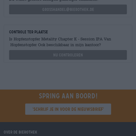
grosshandel@bierothek.de
Controle ter plaatse
Is Hopfenstopfer Metality Chapter K - Session IPA Van
Hopfenstopfer Ook beschikbaar in mijn kantoor?
Nu controleren
Spring aan boord!
'Schrijf je in voor de nieuwsbrief'
Over de Bierothek