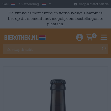
Skip to main content
Dutch
Nederland
Taal:
Verzending:
shop@bierothek.de
De winkel is momenteel in verbouwing. Daarom is
het op dit moment niet mogelijk om bestellingen te
plaatsen.
0
Einloggen / An
Warenkor
M