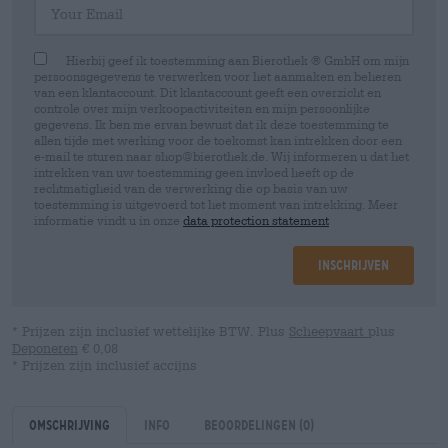
Hierbij geef ik toestemming aan Bierothek ® GmbH om mijn
persoonsgegevens te verwerken voor het aanmaken en beheren
van een klantaccount. Dit klantaccount geeft een overzicht en
controle over mijn verkoopactiviteiten en mijn persoonlijke
gegevens. Ik ben me ervan bewust dat ik deze toestemming te
allen tijde met werking voor de toekomst kan intrekken door een
e-mail te sturen naar shop@bierothek.de. Wij informeren u dat het
intrekken van uw toestemming geen invloed heeft op de
rechtmatigheid van de verwerking die op basis van uw
toestemming is uitgevoerd tot het moment van intrekking. Meer
informatie vindt u in onze
data protection statement
Inschrijven
* Prijzen zijn inclusief wettelijke BTW. Plus
Scheepvaart
plus
Deponeren
€ 0,08
* Prijzen zijn inclusief accijns
Omschrijving
Info
Beoordelingen
(0)