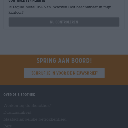
Controle ter plaatse
Is Liquid Metal IPA Van Wacken Ook beschikbaar in mijn
kantoor?
Nu controleren
Spring aan boord!
'Schrijf je in voor de nieuwsbrief'
Over de Bierothek
Werken bij de Bierothek
®
Duurzaamheid
Maatschappelijke betrokkenheid
Pers