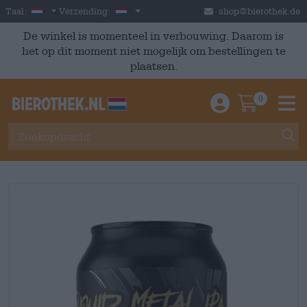
Skip to main content
Dutch
Nederland
Taal:
Verzending:
shop@bierothek.de
De winkel is momenteel in verbouwing. Daarom is
het op dit moment niet mogelijk om bestellingen te
plaatsen.
0
Einloggen / An
Warenkor
M