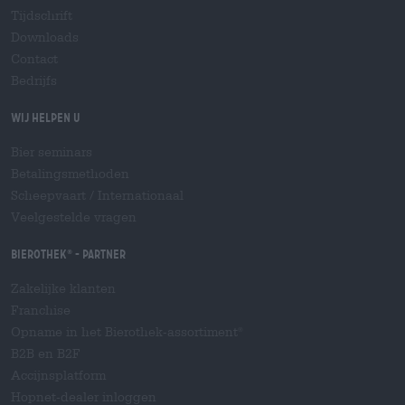
Tijdschrift
Downloads
Contact
Bedrijfs
Wij helpen u
Bier seminars
Betalingsmethoden
Scheepvaart
/
Internationaal
Veelgestelde vragen
Bierothek
- Partner
®
Zakelijke klanten
Franchise
Opname in het Bierothek-assortiment
®
B2B en B2F
Accijnsplatform
Hopnet-dealer inloggen