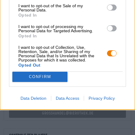
doet verlangen naar nog een blikje. Een mild
I want to opt-out of the Sale of my
Personal Data.
alcoholpercentage van 5,3% maakt de bierervaring
Opted In
compleet.
I want to opt-out of processing my
Metaal in zijn heerlijkste vorm.
Personal Data for Targeted Advertising.
Opted In
I want to opt-out of Collection, Use,
Retention, Sale, and/or Sharing of my
Personal Data that Is Unrelated with the
Purposes for which it was collected.
GRATIS BIERCONSULT
Opted Out
Heb je vragen over dit bier? Wij zijn er voor u.
shop@bierothek.de
CONFIRM
handelaren of restauranthouders
Data Deletion
Data Access
Privacy Policy
Du willst größere Mengen günstiger einkaufen?
grosshandel@bierothek.de