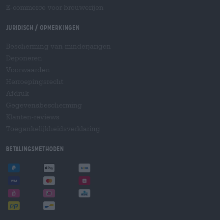
E-commerce voor brouwerijen
Juridisch / Opmerkingen
Bescherming van minderjarigen
Deponeren
Voorwaarden
Herroepingsrecht
Afdruk
Gegevensbescherming
Klanten-reviews
Toegankelijkheidsverklaring
Betalingsmethoden