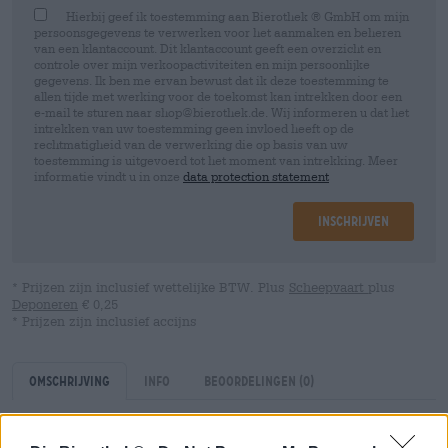
Hierbij geef ik toestemming aan Bierothek ® GmbH om mijn
persoonsgegevens te verwerken voor het aanmaken en beheren
van een klantaccount. Dit klantaccount geeft een overzicht en
controle over mijn verkoopactiviteiten en mijn persoonlijke
gegevens. Ik ben me ervan bewust dat ik deze toestemming te
allen tijde met werking voor de toekomst kan intrekken door een
e-mail te sturen naar shop@bierothek.de. Wij informeren u dat het
intrekken van uw toestemming geen invloed heeft op de
rechtmatigheid van de verwerking die op basis van uw
toestemming is uitgevoerd tot het moment van intrekking. Meer
informatie vindt u in onze
data protection statement
Inschrijven
* Prijzen zijn inclusief wettelijke BTW. Plus
Scheepvaart
plus
Deponeren
€ 0,25
* Prijzen zijn inclusief accijns
Omschrijving
Info
Beoordelingen
(0)