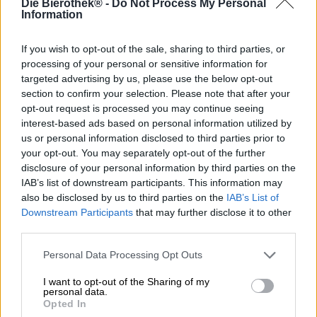
Die Bierothek® -
Do Not Process My Personal
Wacken Open Air is meer dan zomaar een festival – het is
Information
een legende en hét evenement van het metalgenre. Elk
jaar trekken duizenden metalheads van over de hele
wereld naar het kleine Noord-Duitse dorpje om drie dagen
If you wish to opt-out of the sale, sharing to third parties, or
lang luide muziek, modder en magie te beleven. Wacken
processing of your personal or sensitive information for
staat synoniem voor saamhorigheid, passie en de
targeted advertising by us, please use the below opt-out
onwrikbare geest van heavy metal. Te midden van deze
section to confirm your selection. Please note that after your
unieke sfeer, waar geschreeuw en gitaarriffs één worden,
opt-out request is processed you may continue seeing
is ook de Wackenbrouwerij ontstaan. De brouwerij deelt
interest-based ads based on personal information utilized by
dezelfde geest: rauw, authentiek en absoluut
us or personal information disclosed to third parties prior to
compromisloos.
your opt-out. You may separately opt-out of the further
disclosure of your personal information by third parties on the
Met Liquid Wacken lanceert de brouwerij een bier dat de
IAB’s list of downstream participants. This information may
energie en de spirit van het festival in vloeibare vorm
also be disclosed by us to third parties on the
IAB’s List of
vastlegt. De India Pale Ale schenkt een kristalheldere
Downstream Participants
that may further disclose it to other
ambergouden kleur uit het door rock geïnspireerde blikje,
third parties.
met een dichte, witte schuimkraag. De neus wordt
begroet door intense hoparoma's die doen denken aan
Personal Data Processing Opt Outs
grapefruit, mango, lychee en dennen. In de mond maakt
Liquid Wacken indruk met een harmonieuze balans van
I want to opt-out of the Sharing of my
fruitige zoetheid en uitgesproken bitterheid. Een
personal data.
robuuste body draagt smaken van pittige citrus, tropisch
Opted In
fruit en kruidige dennenhars, terwijl de droge afdronk je