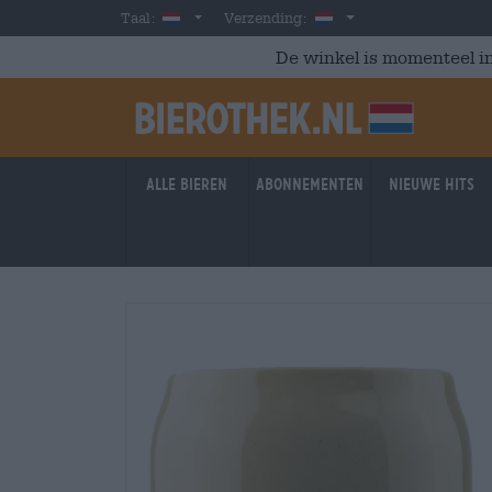
Skip to main content
Dutch
Nederland
Taal:
Verzending:
De winkel is momenteel in
Alle bieren
Abonnementen
Nieuwe hits