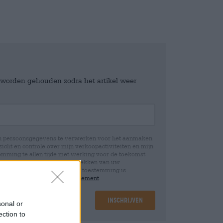
e worden gehouden zodra het artikel weer
jn persoonsgegevens te verwerken voor het aanmaken
icht en controle over mijn verkoopactiviteiten en mijn
emming te allen tijde met werking voor de toekomst
 Wij informeren u dat het intrekken van uw
rwerking die op basis van uw toestemming is
 u in onze
data protection statement
Inschrijven
sonal or
ection to