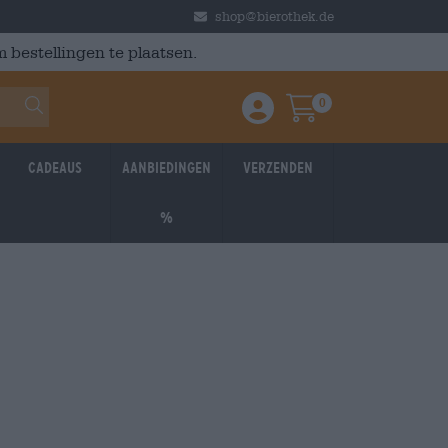
shop@bierothek.de
 bestellingen te plaatsen.
0
Einloggen / Anmelden
Warenkorb
Cadeaus
Aanbiedingen
Verzenden
%