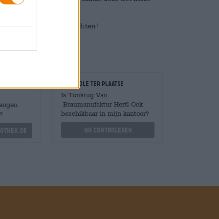
ieren en zijn talloze vruchten!
Controle ter plaatse
Is Tonkrug Van
Braumanufaktur Hertl Ook
Mengen
beschikbaar in mijn kantoor?
?
Nu controleren
othek.de