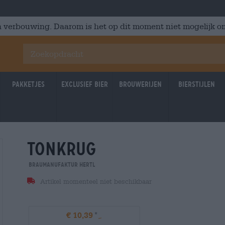
 verbouwing. Daarom is het op dit moment niet mogelijk om
Pakketjes
Exclusief Bier
Brouwerijen
Bierstijlen
tonkrug
Braumanufaktur Hertl
Artikel momenteel niet beschikbaar
€ 10,39