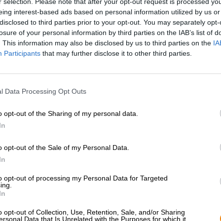
r selection. Please note that after your opt-out request is processed y
* Prijzen zijn inclusief wettelijke BTW. Plus
Scheepvaart
eing interest-based ads based on personal information utilized by us or
disclosed to third parties prior to your opt-out. You may separately opt-
losure of your personal information by third parties on the IAB’s list of
Omschrijving
Info
Beoordelingen
(0)
. This information may also be disclosed by us to third parties on the
IA
Participants
that may further disclose it to other third parties.
In Franken en Beieren is bier een levend cultuurelement
prachtige architectuur, blauwe luchten, adembenemend
l Data Processing Opt Outs
gebruiken en gebruiken mag gerstensap niet ontbreken. 
en zorgt voor een uitbundige sfeer bij kerkelijke plecht
o opt-out of the Sharing of my personal data.
meiboom, bij nieuwjaarsschiet- en schietfeesten, bij de ja
wereldberoemde Oktoberfest. Hier wordt al duizenden j
In
traditionele brouwambacht en de Beierse Zuiverheidswet
nog steeds volgen.
o opt-out of the Sale of my Personal Data.
In
Een deel van de biercultuur is genieten. Je drinkt het b
fles of het blikje, maar viert de drank liever met een pas
to opt-out of processing my Personal Data for Targeted
en praktisch tegelijk. Dankzij het materiaal houdt de mok
ing.
de hand en staat hij stabiel op tafel.
In
Een mooi voorbeeld komt uit Franken, het bolwerk van 
o opt-out of Collection, Use, Retention, Sale, and/or Sharing
ersonal Data that Is Unrelated with the Purposes for which it
produceert brouwerij Hertl ook nuchtere klassiekers van