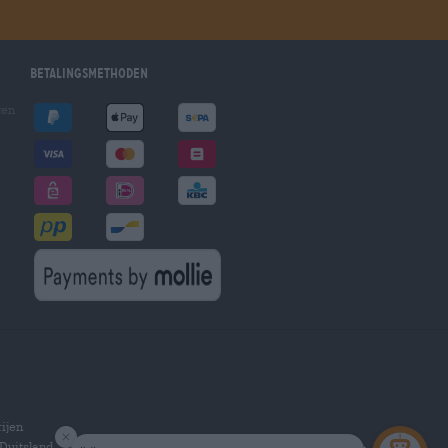
Betalingsmethoden
gen
ijen
Duitsland.