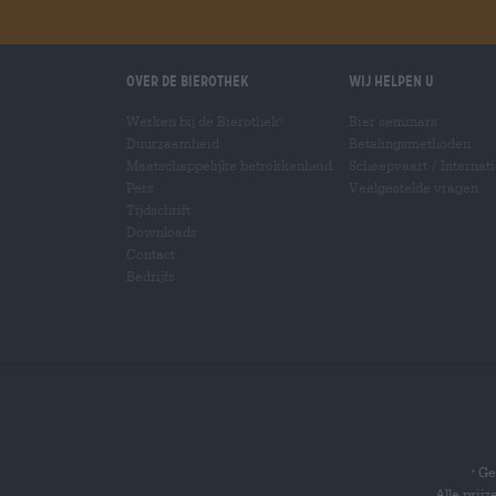
Over de Bierothek
Wij helpen u
Werken bij de Bierothek
Bier seminars
®
Duurzaamheid
Betalingsmethoden
Maatschappelijke betrokkenheid
Scheepvaart
/
Internat
Pers
Veelgestelde vragen
Tijdschrift
Downloads
Contact
Bedrijfs
Gel
*
Alle prij