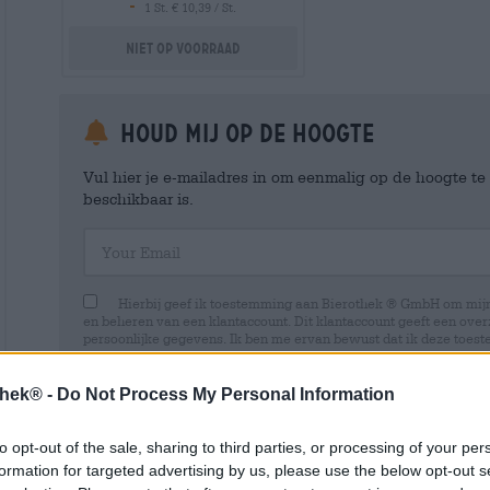
-
1 St. € 10,39 / St.
Niet op voorraad
Houd mij op de hoogte
Vul hier je e-mailadres in om eenmalig op de hoogte t
beschikbaar is.
Your Email
Hierbij geef ik toestemming aan Bierothek ® GmbH om mi
en beheren van een klantaccount. Dit klantaccount geeft een overz
persoonlijke gegevens. Ik ben me ervan bewust dat ik deze toest
kan intrekken door een e-mail te sturen naar shop@bierothek.de.
toestemming geen invloed heeft op de rechtmatigheid van de ve
uitgevoerd tot het moment van intrekking. Meer informatie vindt
thek® -
Do Not Process My Personal Information
to opt-out of the sale, sharing to third parties, or processing of your per
formation for targeted advertising by us, please use the below opt-out s