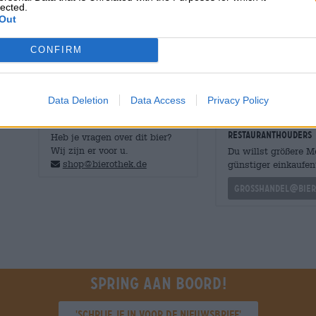
lected.
uit hun eigen kleimok.
Out
Wij heffen onze Hertl-mok op de rijke biercultuur van Be
CONFIRM
Data Deletion
Data Access
Privacy Policy
GRATIS BIERCONSULT
handelaren of
restauranthouders
Heb je vragen over dit bier?
Wij zijn er voor u.
Du willst größere 
shop@bierothek.de
günstiger einkaufen
grosshandel@bier
Spring aan boord!
'Schrijf je in voor de nieuwsbrief'