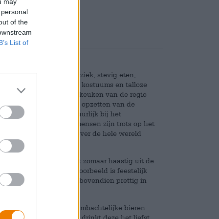
ou may
 personal
out of the
 downstream
B’s List of
: naast stevige kopermuziek, stevig eten,
e landschappen, statige kostuums en talloze
Het past perfect bij de keuken van de regio
igheden, carnaval, bij het opzetten van de
arlijkse veedrijf en natuurlijk bij het
aren gebrouwen en de mensen zijn trots op het
, die talloze brouwers over de hele wereld
rouwsel van je keuze niet zomaar haastig uit de
send vat. De kleikan bijvoorbeeld is feestelijk
 het bier lang koel, ligt bovendien prettig in
biergenot. Naast gekke ambachtelijke bieren
 het Beierse brouwen en drinkt deze het liefst