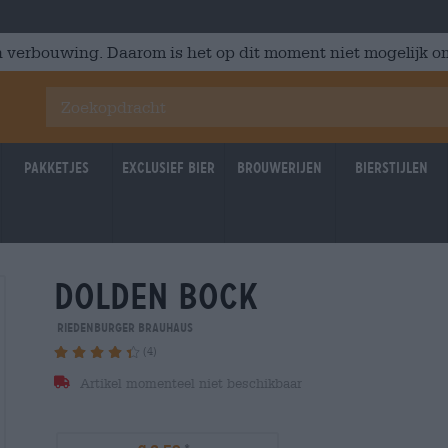
 verbouwing. Daarom is het op dit moment niet mogelijk om
Pakketjes
Exclusief Bier
Brouwerijen
Bierstijlen
dolden bock
Riedenburger Brauhaus
(4)
Artikel momenteel niet beschikbaar