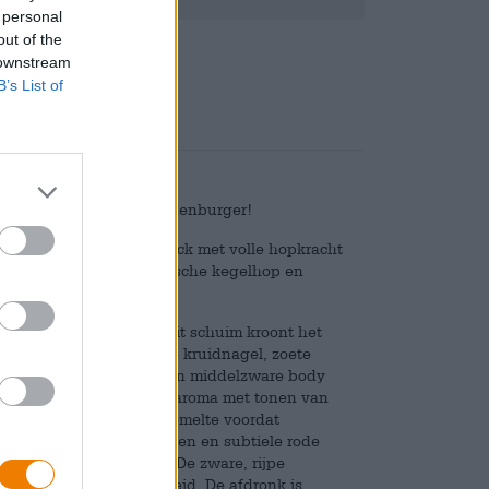
 personal
out of the
Deponeren
€ 0,08
 downstream
B’s List of
mmer van brouwerij Riedenburger!
gehopte tarwe Doppelbock met volle hopkracht
dt gebrouwen uit aromatische kegelhop en
oma’s.
htig troebel. Een romig wit schuim kroont het
jpe banaan, tarwetypische kruidnagel, zoete
 initiële smaak onthult een middelzware body
ondgevoel. Een zacht moutaroma met tonen van
 en gist streelt het gehemelte voordat
banaan, lichte citrustonen en subtiele rode
utnoot wonderwel aan. De zware, rijpe
r een elegante bitterheid. De afdronk is