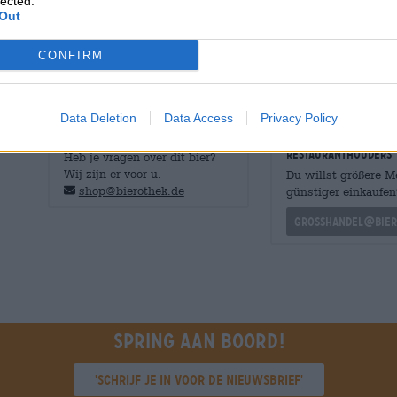
lected.
knapperig bitter en plakkerig fruitig.
Out
Ondanks de hoeveelheid hop die is toegevoegd, heeft 
CONFIRM
balans tussen hop en mout. Verrukkelijk!
Data Deletion
Data Access
Privacy Policy
GRATIS BIERCONSULT
handelaren of
restauranthouders
Heb je vragen over dit bier?
Wij zijn er voor u.
Du willst größere 
shop@bierothek.de
günstiger einkaufen
grosshandel@bier
Spring aan boord!
'Schrijf je in voor de nieuwsbrief'