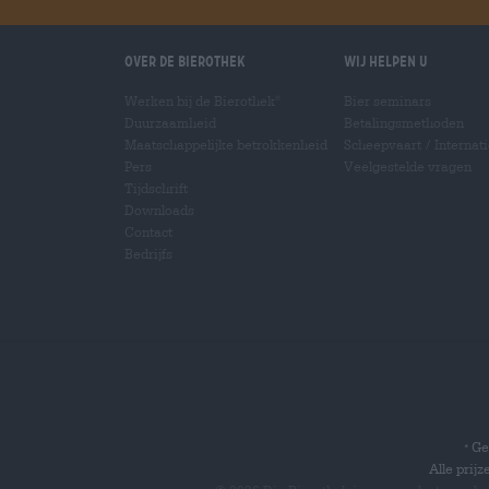
Over de Bierothek
Wij helpen u
Werken bij de Bierothek
Bier seminars
®
Duurzaamheid
Betalingsmethoden
Maatschappelijke betrokkenheid
Scheepvaart
/
Internat
Pers
Veelgestelde vragen
Tijdschrift
Downloads
Contact
Bedrijfs
Gel
*
Alle prij