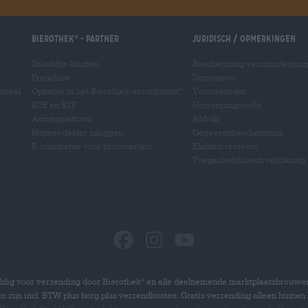
Bierothek
- Partner
Juridisch / Opmerkingen
®
Zakelijke klanten
Bescherming van minderjari
Franchise
Deponeren
ionaal
Opname in het Bierothek-assortiment
Voorwaarden
®
B2B en B2F
Herroepingsrecht
Accijnsplatform
Afdruk
Hopnet-dealer inloggen
Gegevensbescherming
E-commerce voor brouwerijen
Klanten-reviews
Toegankelijkheidsverklaring
dig voor verzending door Bierothek
en alle deelnemende marktplaatsbrouwer
®
zen zijn incl. BTW plus borg plus verzendkosten. Gratis verzending alleen binnen 
®
®