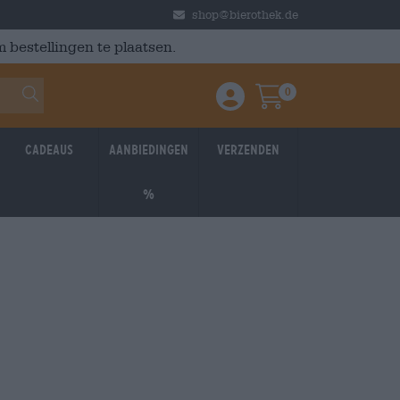
shop@bierothek.de
 bestellingen te plaatsen.
0
Einloggen / Anmelden
Warenkorb
Cadeaus
Aanbiedingen
Verzenden
%