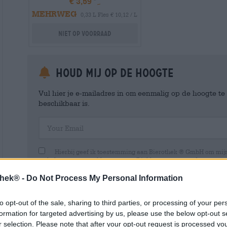
€ 3,59
MEHRWEG
0,33 L Fles € 10,12 / L
Niet op voorraad
Houd mij op de hoogte
Vul hier je e-mailadres in om eenmalig op de hoogte t
beschikbaar is.
Your Email
Hierbij geef ik toestemming aan Bierothek ® GmbH om mi
en beheren van een klantaccount. Dit klantaccount geeft een overz
persoonlijke gegevens. Ik ben me ervan bewust dat ik deze toest
kan intrekken door een e-mail te sturen naar shop@bierothek.de.
thek® -
Do Not Process My Personal Information
toestemming geen invloed heeft op de rechtmatigheid van de ve
uitgevoerd tot het moment van intrekking. Meer informatie vindt
to opt-out of the sale, sharing to third parties, or processing of your per
formation for targeted advertising by us, please use the below opt-out s
r selection. Please note that after your opt-out request is processed y