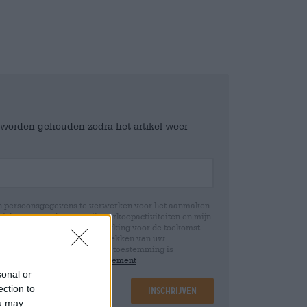
e worden gehouden zodra het artikel weer
jn persoonsgegevens te verwerken voor het aanmaken
icht en controle over mijn verkoopactiviteiten en mijn
emming te allen tijde met werking voor de toekomst
 Wij informeren u dat het intrekken van uw
rwerking die op basis van uw toestemming is
 u in onze
data protection statement
sonal or
ection to
Inschrijven
ou may