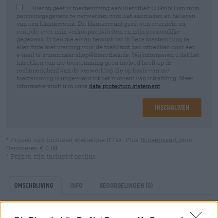
Hierbij geef ik toestemming aan Bierothek ® GmbH om mijn
persoonsgegevens te verwerken voor het aanmaken en beheren
van een klantaccount. Dit klantaccount geeft een overzicht en
controle over mijn verkoopactiviteiten en mijn persoonlijke
gegevens. Ik ben me ervan bewust dat ik deze toestemming te
allen tijde met werking voor de toekomst kan intrekken door een
e-mail te sturen naar shop@bierothek.de. Wij informeren u dat het
intrekken van uw toestemming geen invloed heeft op de
rechtmatigheid van de verwerking die op basis van uw
toestemming is uitgevoerd tot het moment van intrekking. Meer
informatie vindt u in onze
data protection statement
Inschrijven
* Prijzen zijn inclusief wettelijke BTW. Plus
Scheepvaart
plus
Deponeren
€ 0,08
* Prijzen zijn inclusief accijns
Omschrijving
Info
Beoordelingen
(0)