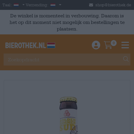
Skip to main content
Dutch
Nederland
Taal:
Verzending:
shop@bierothek.de
De winkel is momenteel in verbouwing. Daarom is
het op dit moment niet mogelijk om bestellingen te
plaatsen.
0
Einloggen / An
Warenkor
M