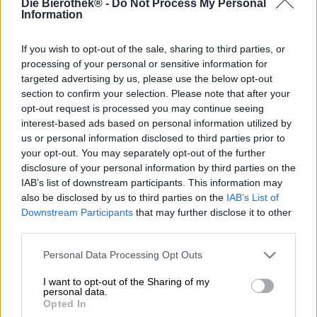
Die Bierothek® -
Do Not Process My Personal
Een geslaagde zomerdag ziet er voor iedereen anders uit.
Information
Voor ons bestaat die uit een ochtendkoffie met een
chocoladecroissant op het terras van ons favoriete café,
een verfrissende duik in een ijskoude rivier of meer, een
If you wish to opt-out of the sale, sharing to third parties, or
paar uurtjes met een spannend boek, een bezoekje aan
processing of your personal or sensitive information for
de ijssalon en een gezellige avond op het balkon in goed
targeted advertising by us, please use the below opt-out
gezelschap. De dag is perfect als we hem afsluiten met
section to confirm your selection. Please note that after your
een flesje of twee koud bier. Het Riedenburger Brauhaus
opt-out request is processed you may continue seeing
heeft het perfecte bier voor zo’n dag gebrouwen: Dolden
interest-based ads based on personal information utilized by
Sommer Sud is een soepele, doordrinkbare verwennerij
us or personal information disclosed to third parties prior to
met een vederlicht alcoholpercentage van 3,8% en een
your opt-out. You may separately opt-out of the further
flinke dosis hop.
disclosure of your personal information by third parties on the
IAB’s list of downstream participants. This information may
Dit lichte en luchtige pale ale stroomt uit de fles in een
also be disclosed by us to third parties on the
IAB’s List of
delicaat citroengeel, bekroond met een lichte, luchtige
Downstream Participants
that may further disclose it to other
schuimkraag van luchtig wit schuim. Het tropische en
third parties.
bloemige aroma is te danken aan het gebruik van vijf
verschillende biologische hopsoorten, die niet alleen
Personal Data Processing Opt Outs
olfactorische maar ook culinaire hoogstandjes opleveren.
Een waar hopvuurwerk ontluikt vanuit een zachte
I want to opt-out of the Sharing of my
moutbasis en brengt zoetzure citroenschil, sappige
personal data.
sinaasappel, witte perzik, roze grapefruit en hints van
Opted In
vers gemaaid gras op de tong. De zachte koolzuur brengt