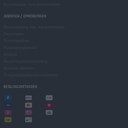
E-commerce voor brouwerijen
Juridisch / Opmerkingen
Bescherming van minderjarigen
Deponeren
Voorwaarden
Herroepingsrecht
Afdruk
Gegevensbescherming
Klanten-reviews
Toegankelijkheidsverklaring
Betalingsmethoden