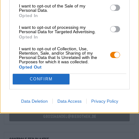
de aroma’s tot leven, terwijl de gematigde bitterheid een
I want to opt-out of the Sale of my
Personal Data.
prachtig contrast vormt.
Opted In
De Riedenburger Dolden Sommer Sud levert wat het
I want to opt-out of processing my
belooft: puur zomergevoel!
Personal Data for Targeted Advertising.
Opted In
I want to opt-out of Collection, Use,
Retention, Sale, and/or Sharing of my
Personal Data that Is Unrelated with the
Purposes for which it was collected.
GRATIS BIERCONSULT
Opted Out
Heb je vragen over dit bier? Wij zijn er voor u.
shop@bierothek.de
CONFIRM
handelaren of restauranthouders
Data Deletion
Data Access
Privacy Policy
Du willst größere Mengen günstiger einkaufen?
grosshandel@bierothek.de