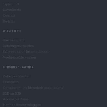
Tijdschrift
Downloads
Contact
Bedrijfs
Wij helpen u
Bier seminars
Betalingsmethoden
Scheepvaart
/
Internationaal
Veelgestelde vragen
Bierothek
- Partner
®
Zakelijke klanten
Franchise
Opname in het Bierothek-assortiment
®
B2B en B2F
Accijnsplatform
Hopnet-dealer inloggen