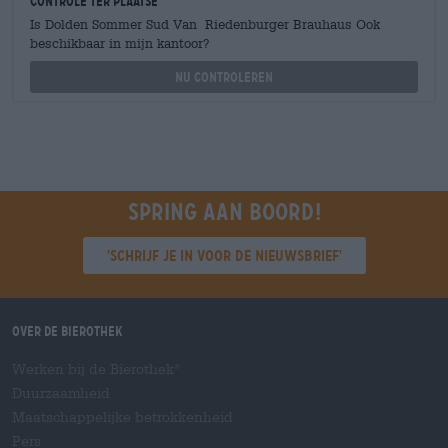
Controle ter plaatse
Is Dolden Sommer Sud Van Riedenburger Brauhaus Ook
beschikbaar in mijn kantoor?
Nu controleren
Spring aan boord!
'Schrijf je in voor de nieuwsbrief'
Over de Bierothek
Werken bij de Bierothek
®
Duurzaamheid
Maatschappelijke betrokkenheid
Pers