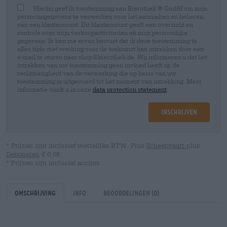
Hierbij geef ik toestemming aan Bierothek ® GmbH om mijn
persoonsgegevens te verwerken voor het aanmaken en beheren
van een klantaccount. Dit klantaccount geeft een overzicht en
controle over mijn verkoopactiviteiten en mijn persoonlijke
gegevens. Ik ben me ervan bewust dat ik deze toestemming te
allen tijde met werking voor de toekomst kan intrekken door een
e-mail te sturen naar shop@bierothek.de. Wij informeren u dat het
intrekken van uw toestemming geen invloed heeft op de
rechtmatigheid van de verwerking die op basis van uw
toestemming is uitgevoerd tot het moment van intrekking. Meer
informatie vindt u in onze
data protection statement
Inschrijven
* Prijzen zijn inclusief wettelijke BTW. Plus
Scheepvaart
plus
Deponeren
€ 0,08
* Prijzen zijn inclusief accijns
Omschrijving
Info
Beoordelingen
(0)