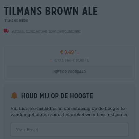
tilmans brown ale
Tilmans Biere
Artikel momenteel niet beschikbaar
€ 3,49
-
0,33 L Fles € 10,00 / L
Niet op voorraad
Houd mij op de hoogte
Vul hier je e-mailadres in om eenmalig op de hoogte te
worden gehouden zodra het artikel weer beschikbaar is.
Your Email