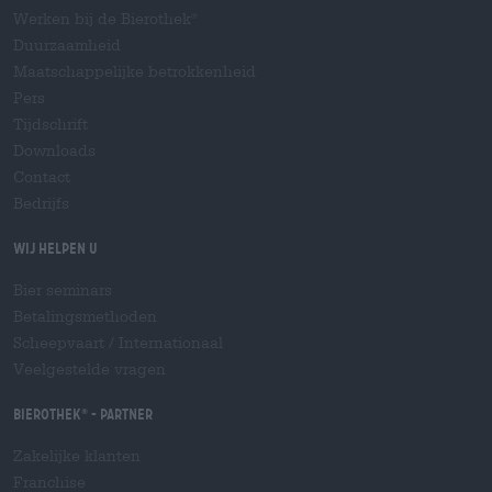
Werken bij de Bierothek
®
Duurzaamheid
Maatschappelijke betrokkenheid
Pers
Tijdschrift
Downloads
Contact
Bedrijfs
Wij helpen u
Bier seminars
Betalingsmethoden
Scheepvaart
/
Internationaal
Veelgestelde vragen
Bierothek
- Partner
®
Zakelijke klanten
Franchise