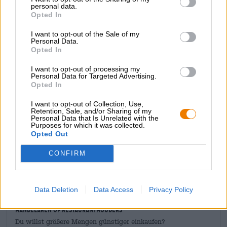
zich in de neus. De eerste slok brengt een delicate
personal data.
Opted In
moutzoetheid met hints van karamel, rozijnen en
geroosterde noten in de mond. Een pittige citrusnoot
I want to opt-out of the Sale of my
voegt lichtheid toe voordat een heldere, zurige bitterheid
Personal Data.
het bier afsluit.
Opted In
De heerlijke combinatie van een traditionele bierstijl,
I want to opt-out of processing my
moderne grondstoffen en een eigentijdse aanpak levert
Personal Data for Targeted Advertising.
ons een lekker bier op dat ook nog eens leuk is om te
Opted In
drinken!
I want to opt-out of Collection, Use,
Retention, Sale, and/or Sharing of my
Personal Data that Is Unrelated with the
Purposes for which it was collected.
Opted Out
CONFIRM
GRATIS BIERCONSULT
Heb je vragen over dit bier? Wij zijn er voor u.
shop@bierothek.de
Data Deletion
Data Access
Privacy Policy
handelaren of restauranthouders
Du willst größere Mengen günstiger einkaufen?