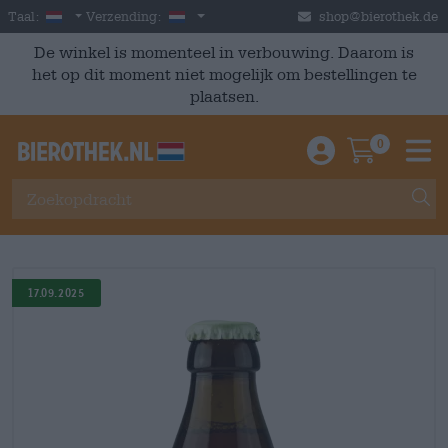
Skip to main content
Dutch
Nederland
Taal:
Verzending:
shop@bierothek.de
De winkel is momenteel in verbouwing. Daarom is
het op dit moment niet mogelijk om bestellingen te
plaatsen.
0
Einloggen / An
Warenkor
M
17.09.2025