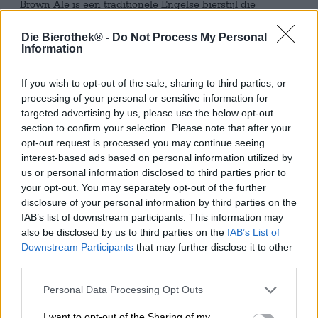
Brown Ale is een traditionele Engelse bierstijl die
gewaardeerd wordt om zijn nootachtige, karamelachtige
mouttonen en harmonieuze balans tussen zachte
Die Bierothek® -
Do Not Process My Personal
zoetheid en contrasterende bitterheid. Hoewel brouwsels
Information
van deze stijl vroeger vrijwel uitsluitend in de pubs van
Noord-Engeland te vinden waren, hebben ze nu hun weg
If you wish to opt-out of the sale, sharing to third parties, or
gevonden naar de craftbierscene en worden ze
processing of your personal or sensitive information for
wereldwijd in spannende interpretaties gebrouwen.
targeted advertising by us, please use the below opt-out
section to confirm your selection. Please note that after your
Tilman Ludwig geeft een uitstekend voorbeeld met zijn
opt-out request is processed you may continue seeing
Tilman’s Brown Ale – een eigentijdse versie die Engelse
brouwtraditie combineert met Amerikaanse aromahop.
interest-based ads based on personal information utilized by
Een klassieke Engelse giststam sluit aan bij de wortels
us or personal information disclosed to third parties prior to
van het bier, terwijl Citra- en Centennial-hop uit de
your opt-out. You may separately opt-out of the further
Yakima-regio in Washington een moderne touch
disclosure of your personal information by third parties on the
toevoegen. Het bier, met zijn diepbruine kleur van
IAB’s list of downstream participants. This information may
eekhoorntjesbrood, combineert traditioneel vakmanschap,
also be disclosed by us to third parties on the
IAB’s List of
creativiteit en de beste ingrediënten van regionale en
Downstream Participants
that may further disclose it to other
internationale oorsprong.
third parties.
Tilman’s Brown Ale heeft roodbruine accenten en een
Personal Data Processing Opt Outs
fijne, licht getinte schuimkraag. Fruitige tonen van
sinaasappel, citroen en een vleugje dennen ontvouwen
I want to opt-out of the Sharing of my