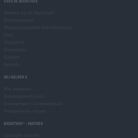
Over de Bierothek
Werken bij de Bierothek
®
Duurzaamheid
Maatschappelijke betrokkenheid
Pers
Tijdschrift
Downloads
Contact
Bedrijfs
Wij helpen u
Bier seminars
Betalingsmethoden
Scheepvaart
/
Internationaal
Veelgestelde vragen
Bierothek
- Partner
®
Zakelijke klanten