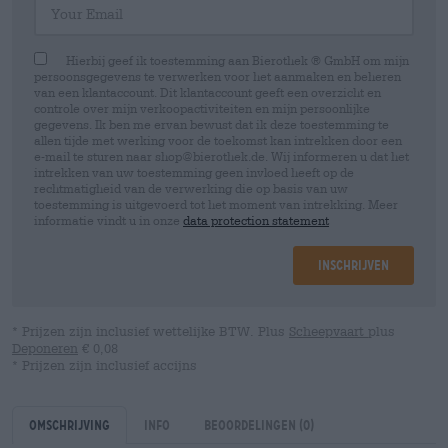
Hierbij geef ik toestemming aan Bierothek ® GmbH om mijn
persoonsgegevens te verwerken voor het aanmaken en beheren
van een klantaccount. Dit klantaccount geeft een overzicht en
controle over mijn verkoopactiviteiten en mijn persoonlijke
gegevens. Ik ben me ervan bewust dat ik deze toestemming te
allen tijde met werking voor de toekomst kan intrekken door een
e-mail te sturen naar shop@bierothek.de. Wij informeren u dat het
intrekken van uw toestemming geen invloed heeft op de
rechtmatigheid van de verwerking die op basis van uw
toestemming is uitgevoerd tot het moment van intrekking. Meer
informatie vindt u in onze
data protection statement
Inschrijven
* Prijzen zijn inclusief wettelijke BTW. Plus
Scheepvaart
plus
Deponeren
€ 0,08
* Prijzen zijn inclusief accijns
Omschrijving
Info
Beoordelingen
(0)