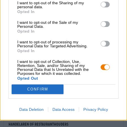
I want to opt-out of the Sharing of my
brouwstuk maakt indruk met een zachte zuurgraad en
personal data.
een zachte, romige zoetheid. Toetsen van ovenvers
Opted In
bananenbrood, zongerijpt graan, warme specerijen en
chocoladenuances zorgen voor een veelzijdige
I want to opt-out of the Sale of my
Personal Data.
smaakbeleving.
Opted In
De HOLZHAUSER Dunkel Weisse is een sensuele
I want to opt-out of processing my
verleiding die de karakteristieke eigenschappen van een
Personal Data for Targeted Advertising.
witbier combineert met rijke aroma’s van donkere mouten.
Opted In
Als je op zoek bent naar een complex, aromatisch witbier,
dan is de Dunkel Weisse de juiste keuze!
I want to opt-out of Collection, Use,
Retention, Sale, and/or Sharing of my
Personal Data that Is Unrelated with the
Purposes for which it was collected.
Opted Out
CONFIRM
GRATIS BIERCONSULT
Heb je vragen over dit bier? Wij zijn er voor u.
shop@bierothek.de
Data Deletion
Data Access
Privacy Policy
handelaren of restauranthouders