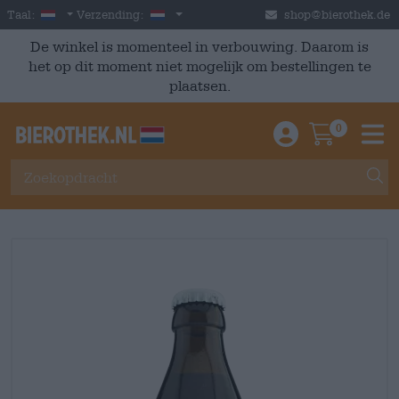
Skip to main content
Dutch
Nederland
Taal:
Verzending:
shop@bierothek.de
De winkel is momenteel in verbouwing. Daarom is
het op dit moment niet mogelijk om bestellingen te
plaatsen.
0
Einloggen / An
Warenkor
M