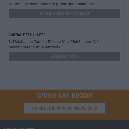
Du willst größere Mengen günstiger einkaufen?
grosshandel@bierothek.de
Controle ter plaatse
Is Holzhauser Dunkle Weisse Van Holzhauser Ook
beschikbaar in mijn kantoor?
Nu controleren
Spring aan boord!
'Schrijf je in voor de nieuwsbrief'