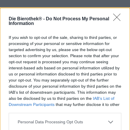
Als je er één kent, ken je ze allemaal: een of twee
Die Bierothek® -
Do Not Process My Personal
witbieren hebben zeker te maken gehad met dit achteloos
Information
geformuleerde vooroordeel. De Beierse klassieker heeft
een typische smaak die voor de ongetrainde tong uniform
If you wish to opt-out of the sale, sharing to third parties, or
en gevarieerd kan smaken. De brouwerij HOLZHAUSER
bewijst echter voor de absolute leek dat tarwe een uiterst
processing of your personal or sensitive information for
gevarieerde stijl is met zijn vakkundige donkerwitte wijn.
targeted advertising by us, please use the below opt-out
section to confirm your selection. Please note that after your
Dit voorbeeld uit de populaire categorie combineert het
opt-out request is processed you may continue seeing
traditionele boeket van mout, rijpe banaan en kruidnagel
interest-based ads based on personal information utilized by
met sterke geroosterde aroma’s, koffietonen en een volle
us or personal information disclosed to third parties prior to
toets van chocolade.
your opt-out. You may separately opt-out of the further
disclosure of your personal information by third parties on the
In het glas is de ongewone tarwe diep kastanjebruin met
IAB’s list of downstream participants. This information may
een betoverende robijnrode glans. Het ivoorkleurige
also be disclosed by us to third parties on the
IAB’s List of
schuim vormt een kroon met fijne poriën en geeft het bier
Downstream Participants
that may further disclose it to other
een afgewerkte uitstraling. De geur van de HOLZHAUSER
third parties.
Dark Whites onthult droge citrustonen, vooral citroen,
maar ook componenten van gebrande mout, cacao en
Personal Data Processing Opt Outs
koffiebonen. Een subtiele aanwezigheid van onrijpe
banaan maakt de geur compleet. De smaak van het