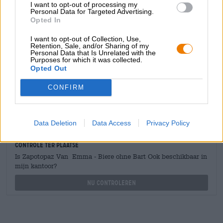
I want to opt-out of processing my
Personal Data for Targeted Advertising.
Opted In
GRATIS BIERCONSULT
Heb je vragen over dit bier? Wij zijn er voor u.
I want to opt-out of Collection, Use,
Retention, Sale, and/or Sharing of my
shop@bierothek.de
Personal Data that Is Unrelated with the
Purposes for which it was collected.
Opted Out
handelaren of restauranthouders
CONFIRM
Du willst größere Mengen günstiger einkaufen?
grosshandel@bierothek.de
Data Deletion
Data Access
Privacy Policy
Controle ter plaatse
Is Zapotopaz Van Emma - Biere ohne Bart Ook beschikbaar in
mijn kantoor?
Nu controleren