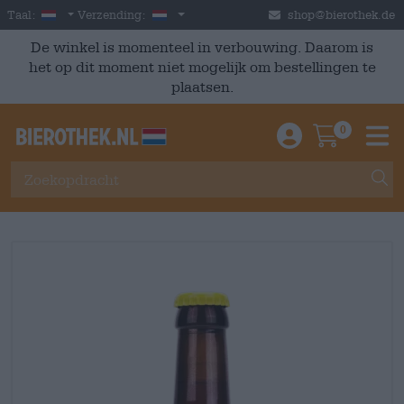
Skip to main content
Dutch
Nederland
Taal:
Verzending:
shop@bierothek.de
De winkel is momenteel in verbouwing. Daarom is
het op dit moment niet mogelijk om bestellingen te
plaatsen.
0
Einloggen / An
Warenkor
M