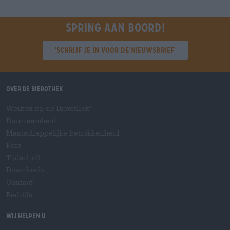
Spring aan boord!
'Schrijf je in voor de nieuwsbrief'
Over de Bierothek
Werken bij de Bierothek
®
Duurzaamheid
Maatschappelijke betrokkenheid
Pers
Tijdschrift
Downloads
Contact
Bedrijfs
Wij helpen u