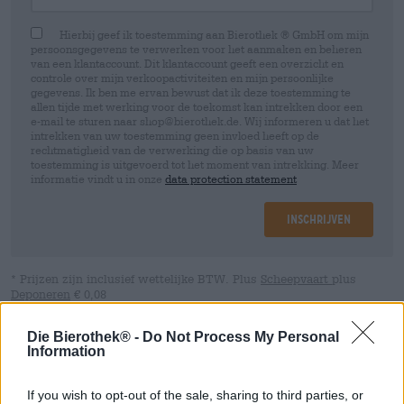
Hierbij geef ik toestemming aan Bierothek ® GmbH om mijn
persoonsgegevens te verwerken voor het aanmaken en beheren
van een klantaccount. Dit klantaccount geeft een overzicht en
controle over mijn verkoopactiviteiten en mijn persoonlijke
gegevens. Ik ben me ervan bewust dat ik deze toestemming te
allen tijde met werking voor de toekomst kan intrekken door een
e-mail te sturen naar shop@bierothek.de. Wij informeren u dat het
intrekken van uw toestemming geen invloed heeft op de
rechtmatigheid van de verwerking die op basis van uw
toestemming is uitgevoerd tot het moment van intrekking. Meer
informatie vindt u in onze
data protection statement
Inschrijven
* Prijzen zijn inclusief wettelijke BTW. Plus
Scheepvaart
plus
Deponeren
€ 0,08
* Prijzen zijn inclusief accijns
Die Bierothek® -
Do Not Process My Personal
Information
Omschrijving
Info
Beoordelingen
(2)
If you wish to opt-out of the sale, sharing to third parties, or