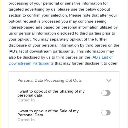
Sta mij toe, Zapotopaz. Maar je kunt ook gewoon Zapo
processing of your personal or sensitive information for
zeggen.
targeted advertising by us, please use the below opt-out
section to confirm your selection. Please note that after your
Zoiets is hoe Emma's Strong Ale – Beers Without Beards
opt-out request is processed you may continue seeing
zich aan zijn publiek voorstelt. Het heeft een prachtige
interest-based ads based on personal information utilized by
rode amberkleur en inspireert al vóór de eerste slok.
us or personal information disclosed to third parties prior to
Wanneer je het inschenkt, komt een bloemig boeket van
your opt-out. You may separately opt-out of the further
heerlijk fruitige tonen je neus binnen. Je proeft sappige
disclosure of your personal information by third parties on the
bloedsinaasappelen, lychee en rood zomerfruit, een
IAB’s list of downstream participants. This information may
vleugje karamel begeleidt de reukervaring.
also be disclosed by us to third parties on the
IAB’s List of
Geur of niet, uiteindelijk moet het lekker smaken. En dat
Downstream Participants
that may further disclose it to other
doet het ook. Zapo doet wat het belooft en geeft ons een
third parties.
fruitige punch. De Amerikaanse aromahop Topaz geeft
het bier niet alleen zijn naam, maar ook zijn heerlijke
Personal Data Processing Opt Outs
smaak. De spotlight staat op de lychee, die subtiele tonen
I want to opt-out of the Sharing of my
van dennenhars heeft en de zoetheid prachtig in balans
personal data.
brengt. De creatie van Almut inspireert ons in zijn geheel
Opted In
en is een genot van inschenken tot de laatste slok!
I want to opt-out of the Sale of my
Zapo, je bent een graag geziene gast die we altijd
Personal Data.
welkom heten!
Opted In