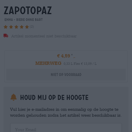
zapotopaz
Emma - Biere ohne Bart
(2)
Artikel momenteel niet beschikbaar
€ 4,59
MEHRWEG
0,33 L Fles € 13,09 / L
Niet op voorraad
Houd mij op de hoogte
Vul hier je e-mailadres in om eenmalig op de hoogte te
worden gehouden zodra het artikel weer beschikbaar is.
Your Email