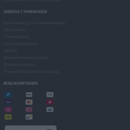
Juridisch / Opmerkingen
Bescherming van minderjarigen
Deponeren
Voorwaarden
Herroepingsrecht
Afdruk
Gegevensbescherming
Klanten-reviews
Toegankelijkheidsverklaring
Betalingsmethoden