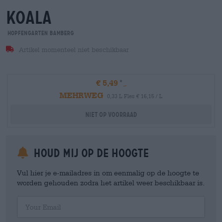
koala
Hopfengarten Bamberg
Artikel momenteel niet beschikbaar
€ 5,49
MEHRWEG
0,33 L Fles € 16,15 / L
Niet op voorraad
Houd mij op de hoogte
Vul hier je e-mailadres in om eenmalig op de hoogte te
worden gehouden zodra het artikel weer beschikbaar is.
Your Email