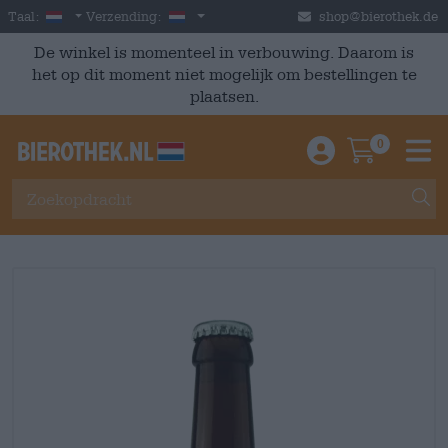
Skip to main content
Dutch
Nederland
Taal:
Verzending:
shop@bierothek.de
De winkel is momenteel in verbouwing. Daarom is
het op dit moment niet mogelijk om bestellingen te
plaatsen.
0
Einloggen / An
Warenkor
M