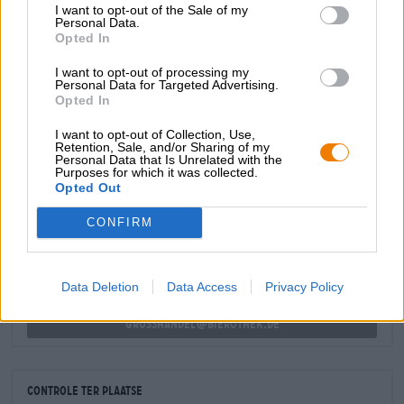
I want to opt-out of the Sale of my
deze hop harmoniëren wonderwel met de lichte mout die
Personal Data.
de brouwer gebruikte. De eucalyptus geeft het bier een
Opted In
extra frisse kick en maakt van Koala een bijzondere
Bambergbiertraktatie.
I want to opt-out of processing my
Personal Data for Targeted Advertising.
Opted In
I want to opt-out of Collection, Use,
Retention, Sale, and/or Sharing of my
Personal Data that Is Unrelated with the
Purposes for which it was collected.
GRATIS BIERCONSULT
Opted Out
Heb je vragen over dit bier? Wij zijn er voor u.
shop@bierothek.de
CONFIRM
handelaren of restauranthouders
Data Deletion
Data Access
Privacy Policy
Du willst größere Mengen günstiger einkaufen?
grosshandel@bierothek.de
Controle ter plaatse