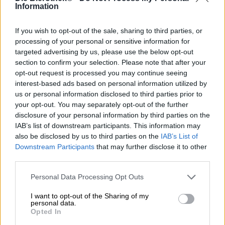
Eucalyptus is iets dat alleen in decoratieve kransen of
Information
bloemstukken op onze breedtegraden voorkomt. De
aromatische plant geeft de voorkeur aan warme, meer
If you wish to opt-out of the sale, sharing to third parties, or
mediterrane locaties en is te vinden in Zuid-Europa en
processing of your personal or sensitive information for
Australië. Daar dienen de zilvergroene bladeren van de
targeted advertising by us, please use the below opt-out
majestueuze bomen als voedsel voor een uiterst schattig
section to confirm your selection. Please note that after your
dier: de koala is een van de weinige diersoorten die het
opt-out request is processed you may continue seeing
gif van de eucalyptus niet erg vindt. De pluizige
buideldieren eten met veel plezier kilo's vers groen. Ver
interest-based ads based on personal information utilized by
van huis is er een tuinman die met zijn groene vingers
us or personal information disclosed to third parties prior to
allerlei planten laat groeien en bloeien: Kris Emmerling is
your opt-out. You may separately opt-out of the further
niet alleen Bambergs eerste hoptuinier sinds meer dan
disclosure of your personal information by third parties on the
honderd jaar, hij kweekt ook exotische eucalyptus in zijn
IAB’s list of downstream participants. This information may
persoonlijke Tuin van Eden .
also be disclosed by us to third parties on the
IAB’s List of
Downstream Participants
that may further disclose it to other
Omdat hij echter geen koala's heeft, moest de
third parties.
uitzonderlijke tuinman een ander doel voor zijn
eucalyptus bedenken. Als brouwer kon hij niet anders
Personal Data Processing Opt Outs
dan een brouwsel eucalyptusbier riskeren en zijn moed
werd beloond met een uitstekend drankje. Koala is een
I want to opt-out of the Sharing of my
Frankische specialiteit in gouden amber, gebrouwen en
personal data.
Opted In
koud gehopt met Cascade-hop uit de eigen kwekerij van
de brouwerij. De fijne fruitigheid en pittige frisheid van