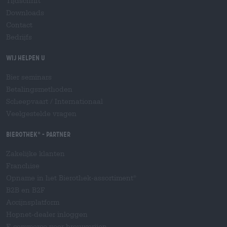
Tijdschrift
Downloads
Contact
Bedrijfs
Wij helpen u
Bier seminars
Betalingsmethoden
Scheepvaart
/
Internationaal
Veelgestelde vragen
Bierothek
- Partner
®
Zakelijke klanten
Franchise
Opname in het Bierothek-assortiment
®
B2B en B2F
Accijnsplatform
Hopnet-dealer inloggen
E-commerce voor brouwerijen