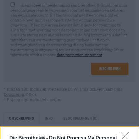
Hierbij geef ik toestemming aan Bierothek ® GmbH om mijn
persoonsgegevens te verwerken voor het aanmaken en beheren
van een klantaccount. Dit klantaccount geeft een overzicht en
controle over mijn verkoopactiviteiten en mijn persoonlijke
gegevens. Ik ben me ervan bewust dat ik deze toestemming te
allen tijde met werking voor de toekomst kan intrekken door een
e-mail te sturen naar shop@bierothek.de. Wij informeren u dat het
intrekken van uw toestemming geen invloed heeft op de
rechtmatigheid van de verwerking die op basis van uw
toestemming is uitgevoerd tot het moment van intrekking. Meer
informatie vindt u in onze
data protection statement
Inschrijven
* Prijzen zijn inclusief wettelijke BTW. Plus
Scheepvaart
plus
Deponeren
€ 0,08
* Prijzen zijn inclusief accijns
Omschrijving
Info
Beoordelingen
(0)
Die Bierothek® -
Do Not Process My Personal