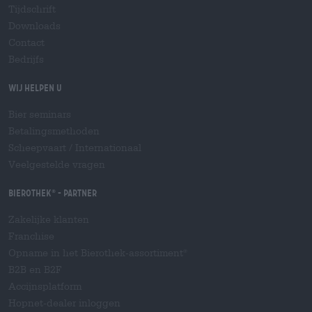
Tijdschrift
Downloads
Contact
Bedrijfs
Wij helpen u
Bier seminars
Betalingsmethoden
Scheepvaart
/
Internationaal
Veelgestelde vragen
Bierothek
- Partner
®
Zakelijke klanten
Franchise
Opname in het Bierothek-assortiment
®
B2B en B2F
Accijnsplatform
Hopnet-dealer inloggen