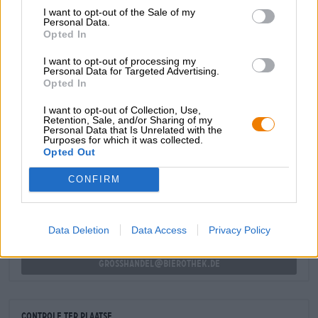
De initiële smaak gaat in dezelfde richting en presenteert
I want to opt-out of the Sale of my
ons een symfonie van volle granen, romige honing, toffee,
Personal Data.
Opted In
kruidige gist, hout, gekonfijt fruit en vanille-rum.
Slainte!
I want to opt-out of processing my
Personal Data for Targeted Advertising.
Opted In
I want to opt-out of Collection, Use,
Retention, Sale, and/or Sharing of my
Personal Data that Is Unrelated with the
Purposes for which it was collected.
GRATIS BIERCONSULT
Opted Out
Heb je vragen over dit bier? Wij zijn er voor u.
shop@bierothek.de
CONFIRM
handelaren of restauranthouders
Data Deletion
Data Access
Privacy Policy
Du willst größere Mengen günstiger einkaufen?
grosshandel@bierothek.de
Controle ter plaatse