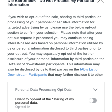
Die Bierothek® -
Do Not Process My Personal
Tully Cross is een klein dorpje in het noordwesten van
Information
Ierland. Niet ver van de stad ligt de adembenemende
kustlijn met uitgestrekte stranden, ruige kliffen en de
wilde wateren van de Noord-Atlantische Oceaan.
If you wish to opt-out of the sale, sharing to third parties, or
Wanneer u uw tijd niet aan zee doorbrengt, kunt u een
processing of your personal or sensitive information for
kijkje nemen in de kerk of een gezellig pintje drinken in
targeted advertising by us, please use the below opt-out
een van de twee pubs. Eén keer per jaar vindt het
section to confirm your selection. Please note that after your
Connemara Mussel Festival plaats en trekt talloze
opt-out request is processed you may continue seeing
mosselhongerige bezoekers, maar verder is het hier vrij
interest-based ads based on personal information utilized by
rustig.
us or personal information disclosed to third parties prior to
your opt-out. You may separately opt-out of the further
We zijn nog nooit in Tully Cross geweest, maar drinken
disclosure of your personal information by third parties on the
graag het gelijknamige bier. De op vat gerijpte Rum Bock
IAB’s list of downstream participants. This information may
komt echter helemaal niet van de stormachtige Ierse kust,
also be disclosed by us to third parties on the
IAB’s List of
maar uit Opper-Franken. Het Brauhaus am Kreuzberg
Downstream Participants
that may further disclose it to other
heeft een zwak voor Ierland en heeft een hele reeks Iers
third parties.
geïnspireerde producten in het assortiment.
Tully Cross is er één van en brengt naast Ierse flair maar
Personal Data Processing Opt Outs
liefst 11,0% alcoholgehalte en een glinsterend robijnrood
I want to opt-out of the Sharing of my
kopergoud met een ivoorkleurige schuimsluier in het glas.
personal data.
De geur van ovenvers brood met hints van vanille,
Opted In
gebrande mout en in rum gepekelde rozijnen vult je neus.