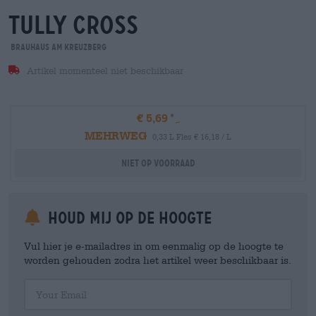
tully cross
Brauhaus am Kreuzberg
Artikel momenteel niet beschikbaar
€ 5,69
MEHRWEG
0,33 L Fles € 16,18 / L
Niet op voorraad
Houd mij op de hoogte
Vul hier je e-mailadres in om eenmalig op de hoogte te
worden gehouden zodra het artikel weer beschikbaar is.
Your Email