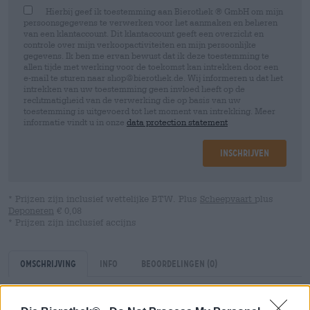
Hierbij geef ik toestemming aan Bierothek ® GmbH om mijn
persoonsgegevens te verwerken voor het aanmaken en beheren
van een klantaccount. Dit klantaccount geeft een overzicht en
controle over mijn verkoopactiviteiten en mijn persoonlijke
gegevens. Ik ben me ervan bewust dat ik deze toestemming te
allen tijde met werking voor de toekomst kan intrekken door een
e-mail te sturen naar shop@bierothek.de. Wij informeren u dat het
intrekken van uw toestemming geen invloed heeft op de
rechtmatigheid van de verwerking die op basis van uw
toestemming is uitgevoerd tot het moment van intrekking. Meer
informatie vindt u in onze
data protection statement
Inschrijven
* Prijzen zijn inclusief wettelijke BTW. Plus
Scheepvaart
plus
Deponeren
€ 0,08
* Prijzen zijn inclusief accijns
Omschrijving
Info
Beoordelingen
(0)