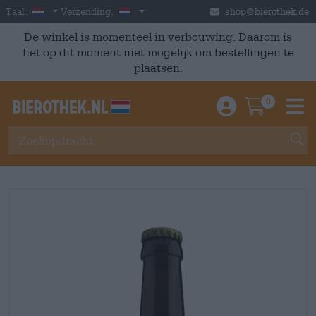
Skip to main content
Dutch
Nederland
Taal:
Verzending:
shop@bierothek.de
De winkel is momenteel in verbouwing. Daarom is
het op dit moment niet mogelijk om bestellingen te
plaatsen.
0
Einloggen / An
Warenkor
M