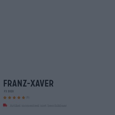
franz-xaver
FX Bier
(5)
Artikel momenteel niet beschikbaar