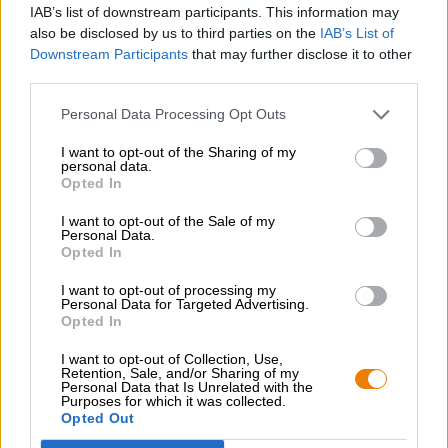
IAB’s list of downstream participants. This information may
EAN
also be disclosed by us to third parties on the
IAB’s List of
4260557380017
Downstream Participants
that may further disclose it to other
Gewicht
third parties.
0.33kg(0.67kg met verpakking)
Deponeren
Personal Data Processing Opt Outs
€ 0.08
I want to opt-out of the Sharing of my
LMIV
personal data.
Verantwoordelijke exploitant van levensmiddelenbedrijven
Opted In
(EU)
Franz-Xaver und De Otters UG (haftungsbeschränkt),
I want to opt-out of the Sale of my
Pestalozzistraße 38c, 80469
Personal Data.
München Deutschland(DE)
Opted In
Bierregion
I want to opt-out of processing my
Deutschland
Personal Data for Targeted Advertising.
Opted In
Bier stijl
duitse lagerbieren
I want to opt-out of Collection, Use,
Voedingsadvies
Retention, Sale, and/or Sharing of my
Starter
: Rundercarpaccio
Personal Data that Is Unrelated with the
Purposes for which it was collected.
Hoofdgerecht
: Gegrild gevogelte met groenten
Opted Out
Toetje
: Zware taarten