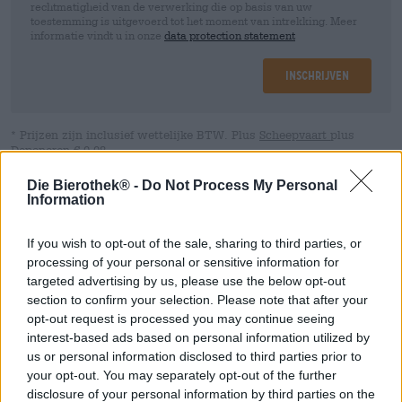
rechtmatigheid van de verwerking die op basis van uw
toestemming is uitgevoerd tot het moment van intrekking. Meer
informatie vindt u in onze
data protection statement
Inschrijven
* Prijzen zijn inclusief wettelijke BTW. Plus
Scheepvaart
plus
Deponeren
€ 0,08
* Prijzen zijn inclusief accijns
Die Bierothek® -
Do Not Process My Personal
Information
Info
Beoordelingen
(5)
If you wish to opt-out of the sale, sharing to third parties, or
processing of your personal or sensitive information for
Tevreden
targeted advertising by us, please use the below opt-out
0,33 Liter Fles
section to confirm your selection. Please note that after your
opt-out request is processed you may continue seeing
Brauerei
interest-based ads based on personal information utilized by
FX Bier
us or personal information disclosed to third parties prior to
your opt-out. You may separately opt-out of the further
Bierothek® ID
10360001
disclosure of your personal information by third parties on the