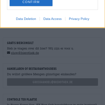
Alcoholgehalte
CONFIRM
4.9 % vol
Ingrediënten
Water,
gerstemout
, hop, gist
Data Deletion
Data Access
Privacy Policy
Accijns
€ 0,16
GRATIS BIERCONSULT
Heb je vragen over dit bier? Wij zijn er voor u.
shop@bierothek.de
handelaren of restauranthouders
Du willst größere Mengen günstiger einkaufen?
grosshandel@bierothek.de
Controle ter plaatse
Is Franz-Xaver Van FX Bier Ook beschikbaar in mijn kantoor?