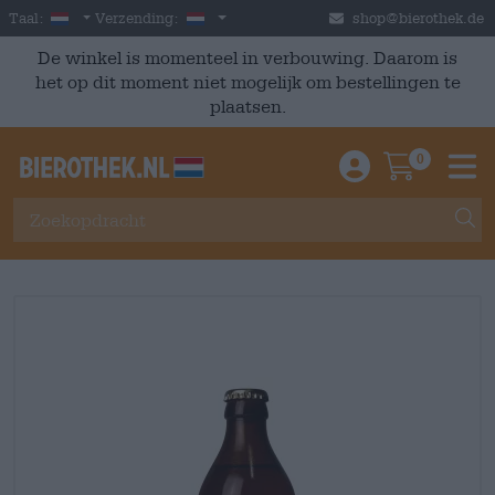
Skip to main content
Dutch
Nederland
Taal:
Verzending:
shop@bierothek.de
De winkel is momenteel in verbouwing. Daarom is
het op dit moment niet mogelijk om bestellingen te
plaatsen.
0
Einloggen / An
Warenkor
M