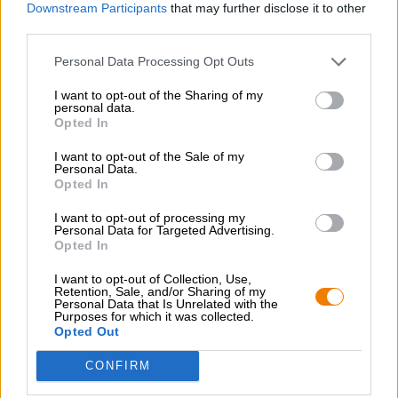
Lager in Weense stijl
Downstream Participants
that may further disclose it to other
third parties.
Personal Data Processing Opt Outs
GRATIS BIERCONSULT
Heb je vragen over dit bier? Wij zijn er voor u.
I want to opt-out of the Sharing of my
shop@bierothek.de
personal data.
Opted In
I want to opt-out of the Sale of my
handelaren of restauranthouders
Personal Data.
Opted In
Du willst größere Mengen günstiger einkaufen?
grosshandel@bierothek.de
I want to opt-out of processing my
Personal Data for Targeted Advertising.
Opted In
I want to opt-out of Collection, Use,
Controle ter plaatse
Retention, Sale, and/or Sharing of my
Is Summit Van True Brew Brewing Company Ook
Personal Data that Is Unrelated with the
Purposes for which it was collected.
beschikbaar in mijn kantoor?
Opted Out
Nu controleren
CONFIRM