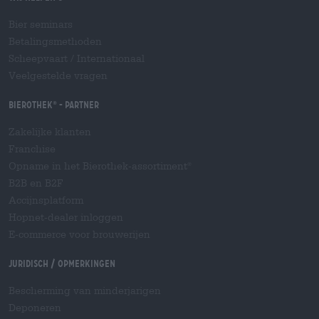
Bier seminars
Betalingsmethoden
Scheepvaart
/
Internationaal
Veelgestelde vragen
Bierothek
- Partner
®
Zakelijke klanten
Franchise
Opname in het Bierothek-assortiment
®
B2B en B2F
Accijnsplatform
Hopnet-dealer inloggen
E-commerce voor brouwerijen
Juridisch / Opmerkingen
Bescherming van minderjarigen
Deponeren