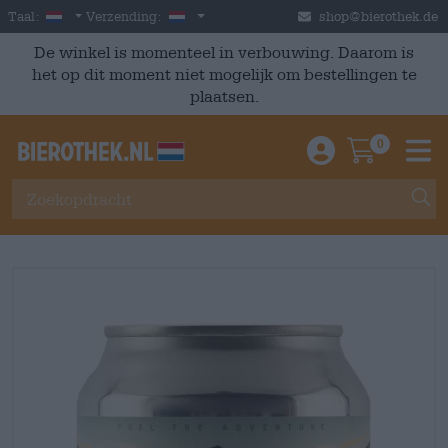
Skip to main content
Dutch
Nederland
Taal:
Verzending:
shop@bierothek.de
De winkel is momenteel in verbouwing. Daarom is
het op dit moment niet mogelijk om bestellingen te
plaatsen.
0
Einloggen / An
Warenkor
M