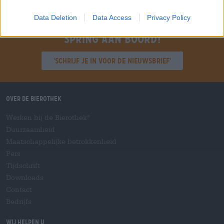
Data Deletion
Data Access
Privacy Policy
Spring aan boord!
'Schrijf je in voor de nieuwsbrief'
Over de Bierothek
Werken bij de Bierothek
®
Duurzaamheid
Maatschappelijke betrokkenheid
Pers
Tijdschrift
Downloads
Contact
Bedrijfs
Wij helpen u