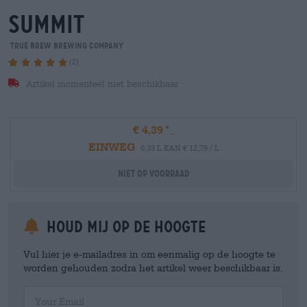
summit
True Brew Brewing Company
(2)
Artikel momenteel niet beschikbaar
€ 4,39
EINWEG
0,33 L KAN € 12,79 / L
Niet op voorraad
Houd mij op de hoogte
Vul hier je e-mailadres in om eenmalig op de hoogte te
worden gehouden zodra het artikel weer beschikbaar is.
Your Email