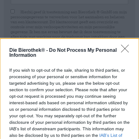
Hierbij geef ik toestemming aan Bierothek ® GmbH om mijn
persoonsgegevens te verwerken voor het aanmaken en beheren
van een klantaccount. Dit klantaccount geeft een overzicht en
controle over mijn verkoopactiviteiten en mijn persoonlijke
gegevens. Ik ben me ervan bewust dat ik deze toestemming te
allen tijde met werking voor de toekomst kan intrekken door een
e-mail te sturen naar shop@bierothek.de. Wij informeren u dat het
intrekken van uw toestemming geen invloed heeft op de
Die Bierothek® -
Do Not Process My Personal
rechtmatigheid van de verwerking die op basis van uw
Information
toestemming is uitgevoerd tot het moment van intrekking. Meer
informatie vindt u in onze
data protection statement
If you wish to opt-out of the sale, sharing to third parties, or
Inschrijven
processing of your personal or sensitive information for
targeted advertising by us, please use the below opt-out
section to confirm your selection. Please note that after your
opt-out request is processed you may continue seeing
* Prijzen zijn inclusief wettelijke BTW. Plus
Scheepvaart
plus
Deponeren
€ 0,25
interest-based ads based on personal information utilized by
* Prijzen zijn inclusief accijns
us or personal information disclosed to third parties prior to
your opt-out. You may separately opt-out of the further
disclosure of your personal information by third parties on the
Omschrijving
Info
Beoordelingen
(2)
IAB’s list of downstream participants. This information may
also be disclosed by us to third parties on the
IAB’s List of