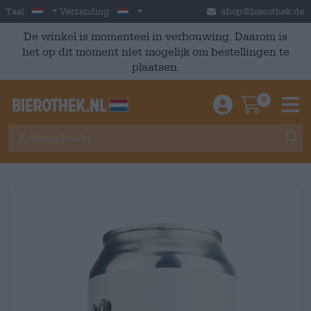
Skip to main content
Dutch
Nederland
Taal:
Verzending:
shop@bierothek.de
De winkel is momenteel in verbouwing. Daarom is
het op dit moment niet mogelijk om bestellingen te
plaatsen.
0
Einloggen / An
Warenkor
M