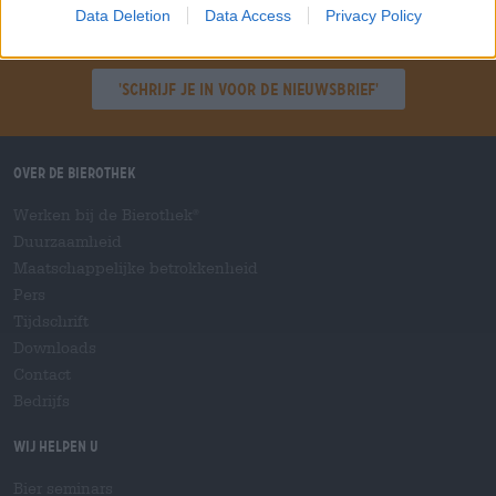
Data Deletion
Data Access
Privacy Policy
Spring aan boord!
'Schrijf je in voor de nieuwsbrief'
Over de Bierothek
Werken bij de Bierothek
®
Duurzaamheid
Maatschappelijke betrokkenheid
Pers
Tijdschrift
Downloads
Contact
Bedrijfs
Wij helpen u
Bier seminars