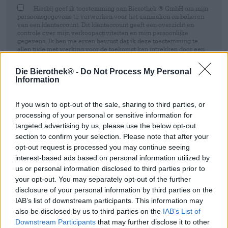
Hierbij geef ik toestemming aan Bierothek ® GmbH om mijn
persoonsgegevens te verwerken voor het aanmaken en beheren
van een klantaccount. Dit klantaccount geeft een overzicht en
controle over mijn verkoopactiviteiten en mijn persoonlijke
gegevens. Ik ben me ervan bewust dat ik deze toestemming te
allen tijde met werking voor de toekomst kan intrekken door een
e-mail te sturen naar shop@bierothek.de. Wij informeren u dat het
intrekken van uw toestemming geen invloed heeft op de
Die Bierothek® -
Do Not Process My Personal
rechtmatigheid van de verwerking die op basis van uw
Information
toestemming is uitgevoerd tot het moment van intrekking. Meer
informatie vindt u in onze
data protection statement
If you wish to opt-out of the sale, sharing to third parties, or
Inschrijven
processing of your personal or sensitive information for
targeted advertising by us, please use the below opt-out
section to confirm your selection. Please note that after your
* Prijzen zijn inclusief wettelijke BTW. Plus
Scheepvaart
plus
opt-out request is processed you may continue seeing
Deponeren
€ 0,25
interest-based ads based on personal information utilized by
* Prijzen zijn inclusief accijns
us or personal information disclosed to third parties prior to
your opt-out. You may separately opt-out of the further
disclosure of your personal information by third parties on the
Omschrijving
Info
Beoordelingen
(0)
IAB’s list of downstream participants. This information may
also be disclosed by us to third parties on the
IAB’s List of
Droog gehopt pils
Downstream Participants
that may further disclose it to other