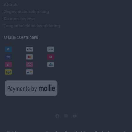
Afdruk
Gegevensbescherming
Klanten-reviews
Toegankelijkheidsverklaring
Betalingsmethoden
®