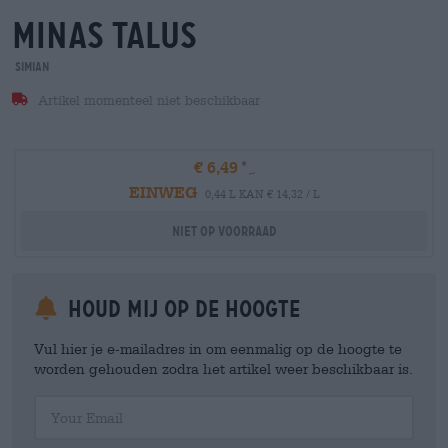
minas talus
Simian
Artikel momenteel niet beschikbaar
€ 6,49
EINWEG
0,44 L KAN € 14,32 / L
Niet op voorraad
Houd mij op de hoogte
Vul hier je e-mailadres in om eenmalig op de hoogte te
worden gehouden zodra het artikel weer beschikbaar is.
Your Email