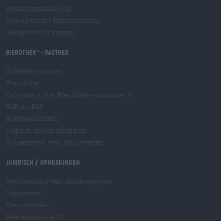
Betalingsmethoden
Scheepvaart
/
Internationaal
Veelgestelde vragen
Bierothek
- Partner
®
Zakelijke klanten
Franchise
Opname in het Bierothek-assortiment
®
B2B en B2F
Accijnsplatform
Hopnet-dealer inloggen
E-commerce voor brouwerijen
Juridisch / Opmerkingen
Bescherming van minderjarigen
Deponeren
Voorwaarden
Herroepingsrecht