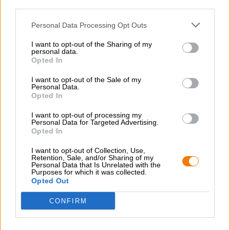
third parties.
Personal Data Processing Opt Outs
GRATIS BIERCONSULT
Heb je vragen over dit bier? Wij zijn er voor u.
I want to opt-out of the Sharing of my
shop@bierothek.de
personal data.
Opted In
I want to opt-out of the Sale of my
handelaren of restauranthouders
Personal Data.
Du willst größere Mengen günstiger einkaufen?
Opted In
grosshandel@bierothek.de
I want to opt-out of processing my
Personal Data for Targeted Advertising.
Opted In
Controle ter plaatse
I want to opt-out of Collection, Use,
Retention, Sale, and/or Sharing of my
Is Minas Talus Van Simian Ook beschikbaar in mijn kantoor?
Personal Data that Is Unrelated with the
Purposes for which it was collected.
Nu controleren
Opted Out
CONFIRM