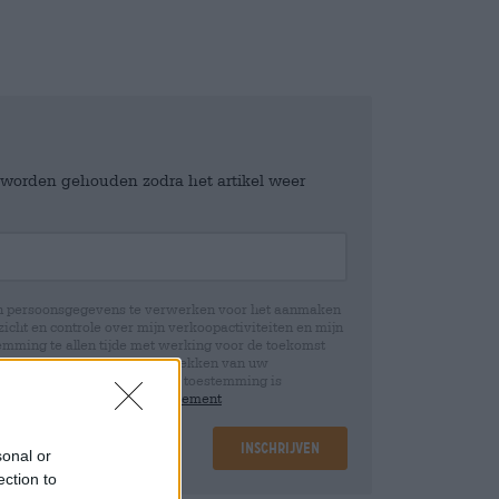
e worden gehouden zodra het artikel weer
jn persoonsgegevens te verwerken voor het aanmaken
icht en controle over mijn verkoopactiviteiten en mijn
emming te allen tijde met werking voor de toekomst
 Wij informeren u dat het intrekken van uw
rwerking die op basis van uw toestemming is
 u in onze
data protection statement
Inschrijven
sonal or
ection to