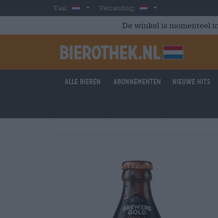
Skip to main content
Dutch
Nederland
Taal:
Verzending:
De winkel is momenteel in
Alle bieren
Abonnementen
Nieuwe hits