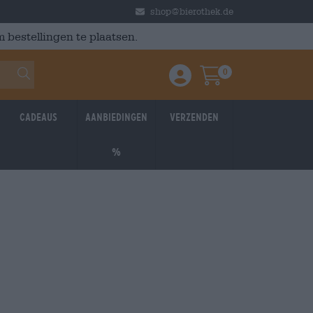
shop@bierothek.de
 bestellingen te plaatsen.
0
Einloggen / Anmelden
Warenkorb
Cadeaus
Aanbiedingen
Verzenden
%