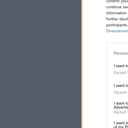
confirm you
continue se
information 
further disc
participants
Downstream 
Persona
I want t
Opted 
I want t
Opted 
I want 
Advertis
Opted 
I want t
of my P