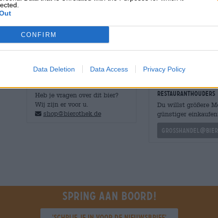
lected.
smaak veel gevarieerder. Sterk gebrande mout combinee
Out
kruidige gist en knapperige broodkorst tot een sensuee
bitterheid ronden het profiel harmonieus af.
CONFIRM
Data Deletion
Data Access
Privacy Policy
GRATIS BIERCONSULT
handelaren of
restauranthouders
Heb je vragen over dit bier?
Wij zijn er voor u.
Du willst größere 
shop@bierothek.de
günstiger einkaufen
grosshandel@bier
Spring aan boord!
'Schrijf je in voor de nieuwsbrief'