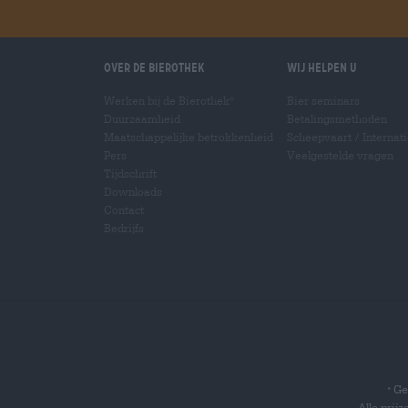
Over de Bierothek
Wij helpen u
Werken bij de Bierothek
Bier seminars
®
Duurzaamheid
Betalingsmethoden
Maatschappelijke betrokkenheid
Scheepvaart
/
Internat
Pers
Veelgestelde vragen
Tijdschrift
Downloads
Contact
Bedrijfs
Gel
*
Alle prij