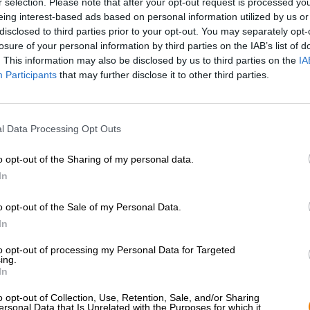
r selection. Please note that after your opt-out request is processed y
* Prijzen zijn inclusief wettelijke BTW. Plus
Scheepvaart
plus
eing interest-based ads based on personal information utilized by us or
* Prijzen zijn inclusief accijns
disclosed to third parties prior to your opt-out. You may separately opt-
losure of your personal information by third parties on the IAB’s list of
. This information may also be disclosed by us to third parties on the
IA
Omschrijving
Info
Beoordelingen
(0)
Participants
that may further disclose it to other third parties.
Brewer’s Gold is een hopsoort die in de moderne wereld
l Data Processing Opt Outs
wordt beschouwd. Het komt uit Groot-Brittannië en wer
Ernest Stanley Salmon. De variëteit is een afstammelin
Canada. Aanvankelijk genoot het groene goud een grote
o opt-out of the Sharing of my personal data.
bierbusiness onderhevig aan een snel bewegend ritme en
In
verschenen. Enkele van de meest populaire variëteiten 
waaronder favorieten uit de ambachtelijke bierscene zo
o opt-out of the Sale of my Personal Data.
heeft de klassieker de rug toegekeerd: de Sauerlandse b
In
bier aan gewijd.
to opt-out of processing my Personal Data for Targeted
Brewers Gold van Warsteiner is een stevig boerenbier d
ing.
bessentonen van hop combineert met volle mout.
In
Het brouwsel wordt gepresenteerd in een delicaat gewo
o opt-out of Collection, Use, Retention, Sale, and/or Sharing
met een handbreedte ivoorkleurig schuim. Terwijl de geu
ersonal Data that Is Unrelated with the Purposes for which it