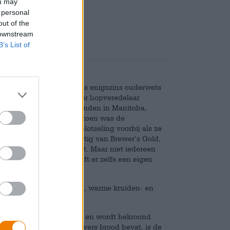
ou may
Deponeren
€ 0,08
 personal
out of the
 downstream
B’s List of
 van ambachtelijk bier als enigszins ouderwets
d in 1919 ontwikkeld door hopveredelaar
g van een wilde hop gevonden in Manitoba,
 populariteit, maar ook toen was de
 waren trends net zo plotseling voorbij als ze
van vandaag zijn afkomstig van Brewer’s Gold,
als Centennial en Nugget. Maar niet iedereen
rouwerij Warsteiner heeft er zelfs een eigen
at de elegante bitterheid, warme kruiden- en
lkt oud goud in het glas en wordt bekroond
r vooral hints van ovenvers brood bevat, is de