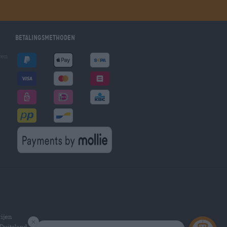
Betalingsmethoden
gen
ijen
Duitsland.