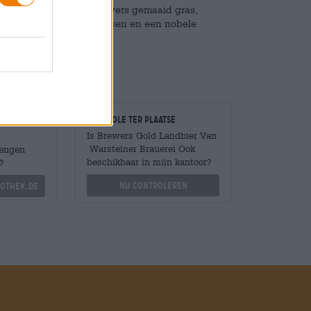
rt met romige karamel, vers gemaaid gras,
l genot. Een vleugje bessen en een nobele
Controle ter plaatse
Is Brewers Gold Landbier Van
Warsteiner Brauerei Ook
Mengen
beschikbaar in mijn kantoor?
?
Nu controleren
othek.de