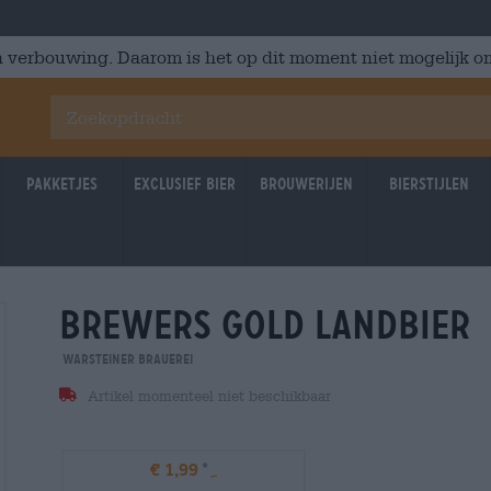
 verbouwing. Daarom is het op dit moment niet mogelijk om
Pakketjes
Exclusief Bier
Brouwerijen
Bierstijlen
brewers gold landbier
Warsteiner Brauerei
Artikel momenteel niet beschikbaar
€ 1,99