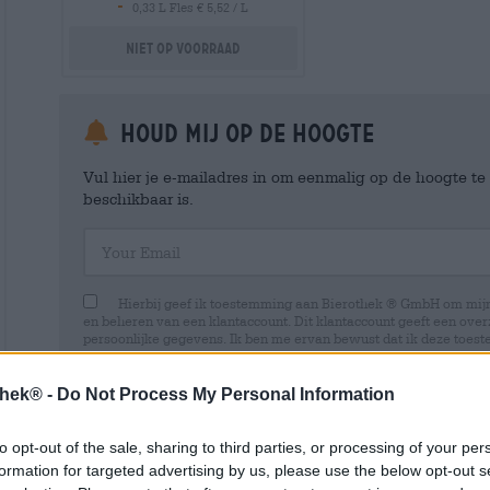
-
0,33 L Fles € 5,52 / L
Niet op voorraad
Houd mij op de hoogte
Vul hier je e-mailadres in om eenmalig op de hoogte t
beschikbaar is.
Your Email
Hierbij geef ik toestemming aan Bierothek ® GmbH om mi
en beheren van een klantaccount. Dit klantaccount geeft een overz
persoonlijke gegevens. Ik ben me ervan bewust dat ik deze toest
kan intrekken door een e-mail te sturen naar shop@bierothek.de.
toestemming geen invloed heeft op de rechtmatigheid van de ve
uitgevoerd tot het moment van intrekking. Meer informatie vindt
thek® -
Do Not Process My Personal Information
to opt-out of the sale, sharing to third parties, or processing of your per
formation for targeted advertising by us, please use the below opt-out s