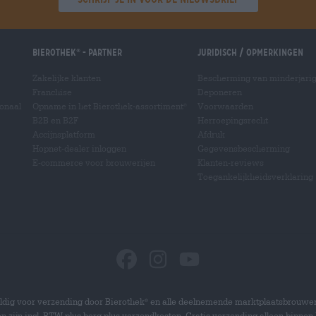
Bierothek
- Partner
Juridisch / Opmerkingen
®
Zakelijke klanten
Bescherming van minderjari
Franchise
Deponeren
ionaal
Opname in het Bierothek-assortiment
Voorwaarden
®
B2B en B2F
Herroepingsrecht
Accijnsplatform
Afdruk
Hopnet-dealer inloggen
Gegevensbescherming
E-commerce voor brouwerijen
Klanten-reviews
Toegankelijkheidsverklaring
dig voor verzending door Bierothek
en alle deelnemende marktplaatsbrouwer
®
zen zijn incl. BTW plus borg plus verzendkosten. Gratis verzending alleen binnen 