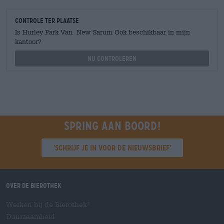
Controle ter plaatse
Is Hurley Park Van New Sarum Ook beschikbaar in mijn
kantoor?
Nu controleren
Spring aan boord!
'Schrijf je in voor de nieuwsbrief'
Over de Bierothek
Werken bij de Bierothek
®
Duurzaamheid