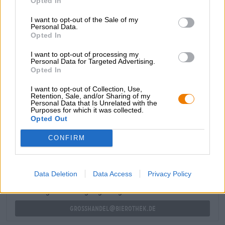
Opted In
zoetheid en zuurgraad. “Veel sinaasappelsmaak, maar
niet zo fruitig dat je het bier mist”, zegt een enthousiaste
I want to opt-out of the Sale of my
Personal Data.
fan van deze zomerse creatie op bierrecensiesite
Opted In
ratebeer.com, en daar zijn we het helemaal mee eens.
I want to opt-out of processing my
Hurley Park levert de perfecte balans tussen zachte mout,
Personal Data for Targeted Advertising.
sappig fruit en scherp bier.
Opted In
I want to opt-out of Collection, Use,
Retention, Sale, and/or Sharing of my
Personal Data that Is Unrelated with the
Purposes for which it was collected.
Opted Out
GRATIS BIERCONSULT
Heb je vragen over dit bier? Wij zijn er voor u.
CONFIRM
shop@bierothek.de
Data Deletion
Data Access
Privacy Policy
handelaren of restauranthouders
Du willst größere Mengen günstiger einkaufen?
grosshandel@bierothek.de