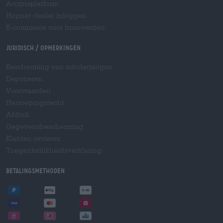
Accijnsplatform
Hopnet-dealer inloggen
E-commerce voor brouwerijen
Juridisch / Opmerkingen
Bescherming van minderjarigen
Deponeren
Voorwaarden
Herroepingsrecht
Afdruk
Gegevensbescherming
Klanten-reviews
Toegankelijkheidsverklaring
Betalingsmethoden