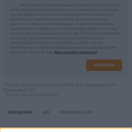
Hierbij geef ik toestemming aan Bierothek ® GmbH om mijn
persoonsgegevens te verwerken voor het aanmaken en beheren
van een klantaccount. Dit klantaccount geeft een overzicht en
controle over mijn verkoopactiviteiten en mijn persoonlijke
gegevens. Ik ben me ervan bewust dat ik deze toestemming te
allen tijde met werking voor de toekomst kan intrekken door een
e-mail te sturen naar shop@bierothek.de. Wij informeren u dat het
intrekken van uw toestemming geen invloed heeft op de
rechtmatigheid van de verwerking die op basis van uw
toestemming is uitgevoerd tot het moment van intrekking. Meer
informatie vindt u in onze
data protection statement
Inschrijven
* Prijzen zijn inclusief wettelijke BTW. Plus
Scheepvaart
plus
Deponeren
€ 0,25
* Prijzen zijn inclusief accijns
Omschrijving
Info
Beoordelingen
(0)