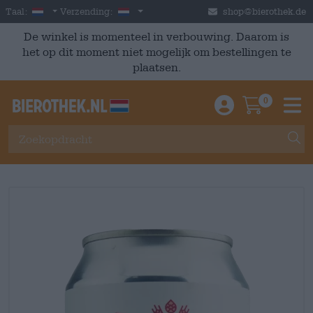
Skip to main content
Dutch
Nederland
Taal:
Verzending:
shop@bierothek.de
De winkel is momenteel in verbouwing. Daarom is
het op dit moment niet mogelijk om bestellingen te
plaatsen.
0
Einloggen / An
Warenkor
M