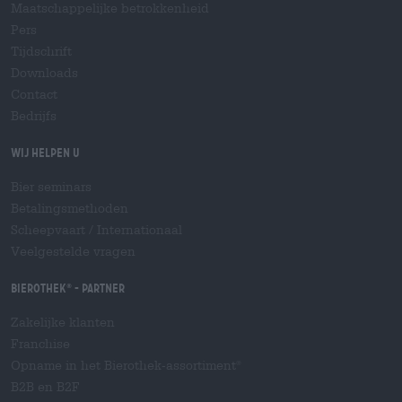
Maatschappelijke betrokkenheid
Pers
Tijdschrift
Downloads
Contact
Bedrijfs
Wij helpen u
Bier seminars
Betalingsmethoden
Scheepvaart
/
Internationaal
Veelgestelde vragen
Bierothek
- Partner
®
Zakelijke klanten
Franchise
Opname in het Bierothek-assortiment
®
B2B en B2F