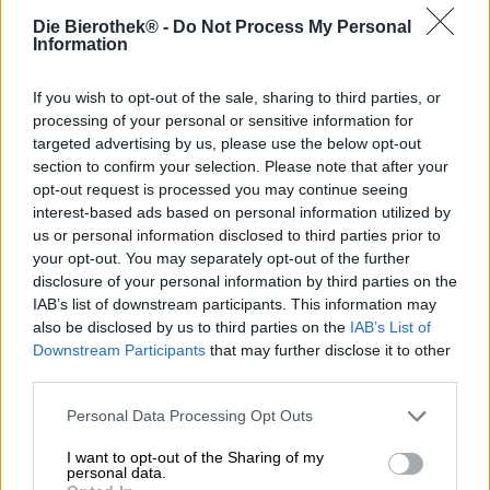
Uiteraard mag Hurley Park niet ontbreken in de reeks
Die Bierothek® -
Do Not Process My Personal
bierige hommages aan de bezienswaardigheden van
Information
Salisbury. De brouwerij New Sarum nodigt ons uit voor
een korte rondleiding door zijn geboortestad, waar het
kernassortiment bieren het hele jaar door verkrijgbaar is.
If you wish to opt-out of the sale, sharing to third parties, or
De haltes zijn onder meer de
Yadkin-rivier,
die niet ver
processing of your personal or sensitive information for
van de stad ligt, de
Grimes Mill,
die in 2013 afbrandde, en
targeted advertising by us, please use the below opt-out
het Michael Braun House, ook wel bekend als
het Old
section to confirm your selection. Please note that after your
Stone House
. Hurley Park is een publiek toegankelijke
opt-out request is processed you may continue seeing
tuin met ruime gazons, vrolijk kabbelende beekjes,
interest-based ads based on personal information utilized by
schaduwrijke rustplekken, paviljoens en een weelderige
us or personal information disclosed to third parties prior to
tentoonstelling van een verscheidenheid aan planten.
your opt-out. You may separately opt-out of the further
Dankzij een genereuze donatie van de familie Hurley
disclosure of your personal information by third parties on the
werd het park aangelegd ter ere van wijlen Elizabeth
IAB’s list of downstream participants. This information may
Holmes Hurley en is het nu een populaire bestemming
also be disclosed by us to third parties on the
IAB’s List of
voor de inwoners van Salisbury en hun bezoekers.
Downstream Participants
that may further disclose it to other
third parties.
Het gelijknamige bier verrukt met twee aromatische extra
ingrediënten: om hun klassieke tarwe een verfrissende
Personal Data Processing Opt Outs
kick te geven, brouwden de brouwers citroengras en
sinaasappelschillen. Bloedsinaasappel wordt later ook
I want to opt-out of the Sharing of my
toegevoegd. Dit sprankelende trio maakt van het
personal data.
brouwstuk een onweerstaanbaar spel van fruitige