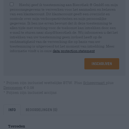
Hierbij geef ik toestemming aan Bierothek ® GmbH om mijn
persoonsgegevens te verwerken voor het aanmaken en beheren
van een klantaccount. Dit klantaccount geeft een overzicht en
controle over mijn verkoopactiviteiten en mijn persoonlijke
gegevens. Ik ben me ervan bewust dat ik deze toestemming te
allen tijde met werking voor de toekomst kan intrekken door een
e-mail te sturen naar shop@bierothek.de. Wij informeren u dat het
intrekken van uw toestemming geen invloed heeft op de
rechtmatigheid van de verwerking die op basis van uw
toestemming is uitgevoerd tot het moment van intrekking. Meer
informatie vindt u in onze
data protection statement
Inschrijven
* Prijzen zijn inclusief wettelijke BTW. Plus
Scheepvaart
plus
Deponeren
€ 0,08
* Prijzen zijn inclusief accijns
Info
Beoordelingen
(0)
Tevreden