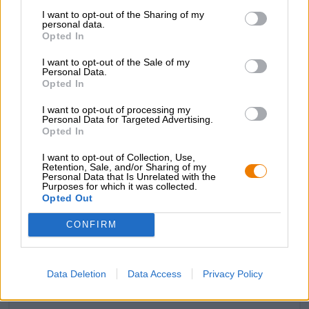
Starter
: Rundercarpaccio
I want to opt-out of the Sharing of my
Hoofdgerecht
: Gegrild gevogelte met groenten
personal data.
Toetje
: Zware taarten
Opted In
Alcoholgehalte
I want to opt-out of the Sale of my
5 % vol
Personal Data.
Opted In
Bittere eenheid
28 IBU
I want to opt-out of processing my
Origineel wort
Personal Data for Targeted Advertising.
11.9 ° Plato
Opted In
Ingrediënten
I want to opt-out of Collection, Use,
Water,
gerstemout
, hop, gist
Retention, Sale, and/or Sharing of my
Personal Data that Is Unrelated with the
Accijns
Purposes for which it was collected.
€ 0,16
Opted Out
CONFIRM
GRATIS BIERCONSULT
Heb je vragen over dit bier? Wij zijn er voor u.
shop@bierothek.de
Data Deletion
Data Access
Privacy Policy