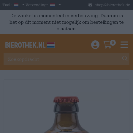
Skip to main content
Dutch
Nederland
Taal:
Verzending:
shop@bierothek.de
De winkel is momenteel in verbouwing. Daarom is
het op dit moment niet mogelijk om bestellingen te
plaatsen.
0
Einloggen / An
Warenkor
M