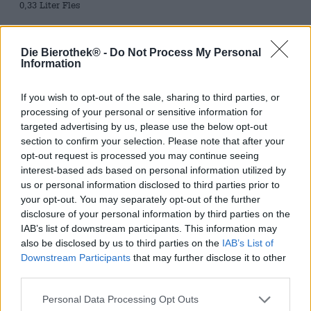
0,33 Liter Fles
Brauerei
Die Bierothek® -
Heineken Italia
Do Not Process My Personal
Information
Bierothek® ID
15005002
If you wish to opt-out of the sale, sharing to third parties, or
Gewicht
processing of your personal or sensitive information for
0.33kg(0.67kg met verpakking)
targeted advertising by us, please use the below opt-out
section to confirm your selection. Please note that after your
Deponeren
€ 0.08
opt-out request is processed you may continue seeing
interest-based ads based on personal information utilized by
LMIV
us or personal information disclosed to third parties prior to
Verantwoordelijke exploitant van levensmiddelenbedrijven
(EU)
your opt-out. You may separately opt-out of the further
Heineken Italia, Viale Monza 347, IT-20126
disclosure of your personal information by third parties on the
Milano Italien(IT)
IAB’s list of downstream participants. This information may
Bierregion
also be disclosed by us to third parties on the
IAB’s List of
Italien
Downstream Participants
that may further disclose it to other
third parties.
Bier stijl
duitse lagerbieren
Personal Data Processing Opt Outs
Voedingsadvies