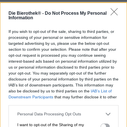
Die Bierothek® -
Do Not Process My Personal
Aurora is niet alleen de naam van de Romeinse godin van
Information
de dageraad en de wetenschappelijke naam voor het
noorderlicht, maar ook een hopsoort. Gekweekt in
Slovenië, combineert deze hop de citrusachtige frisheid
If you wish to opt-out of the sale, sharing to third parties, or
van citroengras en limoen met bloemige tonen,
processing of your personal or sensitive information for
dennenhars, boskruiden en een delicate kruidigheid.
targeted advertising by us, please use the below opt-out
Naast het volle bouquet biedt dit groene goud een
section to confirm your selection. Please note that after your
gematigde bitterheid.
opt-out request is processed you may continue seeing
interest-based ads based on personal information utilized by
Brouwerij Hofstetten uit Oostenrijk zet deze wat minder
us or personal information disclosed to third parties prior to
bekende hopsoort in de schijnwerpers met haar nieuwste
your opt-out. You may separately opt-out of the further
creatie: Aurora, een Imperial Pilsner gebrouwen door
disclosure of your personal information by third parties on the
wereldkampioen biersommelier Karl Schiffner. De huidige
IAB’s list of downstream participants. This information may
versie is gebaseerd op zijn originele recept, maar is verder
also be disclosed by us to third parties on the
IAB’s List of
ontwikkeld en geperfectioneerd door zijn zoon Felix. Deze
Downstream Participants
that may further disclose it to other
robuuste pilsner combineert een stevige 50 IBU met een
third parties.
rijkdom aan rijke hoptonen, verkregen door drievoudig
hoppen. De gebruikte hoppen komen uit de regio
Personal Data Processing Opt Outs
Mühlviertel, vlakbij de brouwerij.
I want to opt-out of the Sharing of my
Aurora schenkt uit de fles in kristalheldere, zongouden