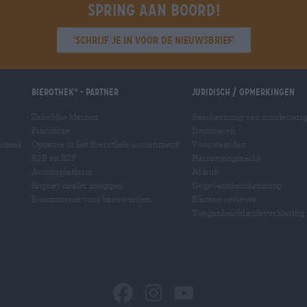
Spring aan boord!
'Schrijf je in voor de nieuwsbrief'
Bierothek
- Partner
Juridisch / Opmerkingen
®
Zakelijke klanten
Bescherming van minderjari
Franchise
Deponeren
ionaal
Opname in het Bierothek-assortiment
Voorwaarden
®
B2B en B2F
Herroepingsrecht
Accijnsplatform
Afdruk
Hopnet-dealer inloggen
Gegevensbescherming
E-commerce voor brouwerijen
Klanten-reviews
Toegankelijkheidsverklaring