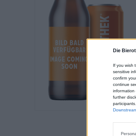
Die Biero
If you wish 
sensitive in
confirm you
continue se
information 
further disc
participants
Downstream 
Persona