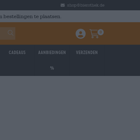
shop@bierothek.de
 bestellingen te plaatsen.
0
Einloggen / Anmelden
Warenkorb
Cadeaus
Aanbiedingen
Verzenden
%