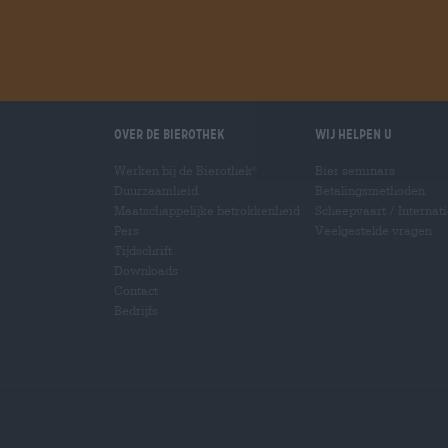
Over de Bierothek
Wij helpen u
Werken bij de Bierothek
Bier seminars
®
Duurzaamheid
Betalingsmethoden
Maatschappelijke betrokkenheid
Scheepvaart
/
Internat
Pers
Veelgestelde vragen
Tijdschrift
Downloads
Contact
Bedrijfs