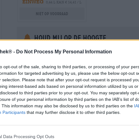
EINWEG
0,44 L KAN € 14,41 / L
Niet op voorraad
Houd mij op de hoogte
Vul hier je e-mailadres in om eenmalig op de hoogte t
thek® -
Do Not Process My Personal Information
beschikbaar is.
to opt-out of the sale, sharing to third parties, or processing of your per
Your Email
formation for targeted advertising by us, please use the below opt-out s
r selection. Please note that after your opt-out request is processed y
eing interest-based ads based on personal information utilized by us or
Hierbij geef ik toestemming aan Bierothek ® GmbH om mi
en beheren van een klantaccount. Dit klantaccount geeft een overz
disclosed to third parties prior to your opt-out. You may separately opt-
persoonlijke gegevens. Ik ben me ervan bewust dat ik deze toest
losure of your personal information by third parties on the IAB’s list of
kan intrekken door een e-mail te sturen naar shop@bierothek.de.
. This information may also be disclosed by us to third parties on the
IA
toestemming geen invloed heeft op de rechtmatigheid van de ve
uitgevoerd tot het moment van intrekking. Meer informatie vindt
Participants
that may further disclose it to other third parties.
l Data Processing Opt Outs