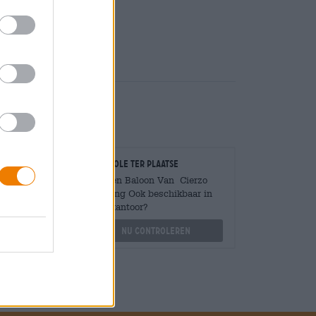
Deponeren
€ 0,25
Controle ter plaatse
Is Alien Baloon Van Cierzo
Brewing Ook beschikbaar in
Mengen
mijn kantoor?
?
Nu controleren
othek.de