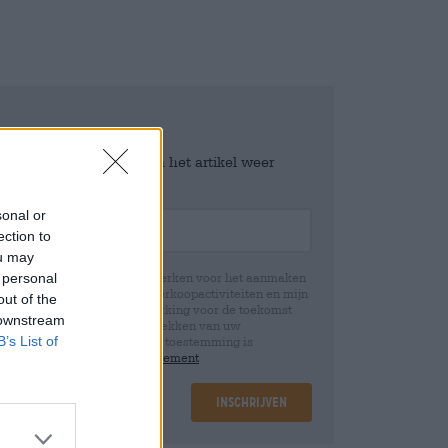
e worden gehouden zodra het artikel weer
sonal or
ection to
ou may
 personal
jn persoonsgegevens te verwerken voor het aanmaken
icht en controle over mijn verkoopactiviteiten en mijn
out of the
emming te allen tijde met werking voor de toekomst
 downstream
 Wij informeren u dat het intrekken van uw
B’s List of
rwerking die op basis van uw toestemming is
 u in onze
data protection statement
Inschrijven