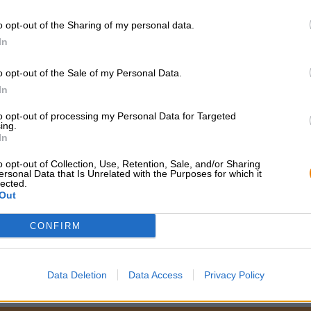
* Prijzen zijn inclusief wettelijke BTW. Plus
Scheepvaart
plus
o opt-out of the Sharing of my personal data.
* Prijzen zijn inclusief accijns
In
Omschrijving
Info
Beoordelingen
(0)
o opt-out of the Sale of my Personal Data.
In
Bierstijl: Hazy IPA
to opt-out of processing my Personal Data for Targeted
ing.
In
GRATIS BIERCONSULT
handelaren of
o opt-out of Collection, Use, Retention, Sale, and/or Sharing
ersonal Data that Is Unrelated with the Purposes for which it
restauranthouders
Heb je vragen over dit bier?
lected.
Wij zijn er voor u.
Du willst größere 
Out
shop@bierothek.de
günstiger einkaufen
CONFIRM
grosshandel@bier
Data Deletion
Data Access
Privacy Policy