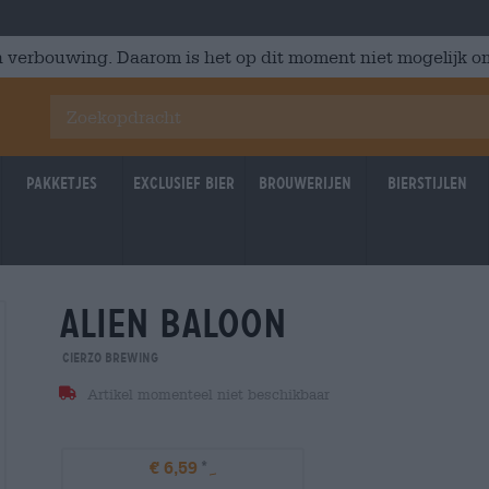
 verbouwing. Daarom is het op dit moment niet mogelijk om
Pakketjes
Exclusief Bier
Brouwerijen
Bierstijlen
alien baloon
Cierzo Brewing
Artikel momenteel niet beschikbaar
€ 6,59