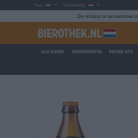
Skip to main content
Dutch
Nederland
Taal:
Verzending:
De winkel is momenteel in
Alle bieren
Abonnementen
Nieuwe hits