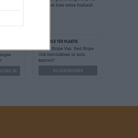
 aromaten af en geeft het bier extra frisheid.
Controle ter plaatse
Is Red Stripe Van Red Stripe
Ook beschikbaar in mijn
Mengen
kantoor?
?
Nu controleren
othek.de