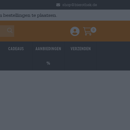
shop@bierothek.de
 bestellingen te plaatsen.
0
Einloggen / Anmelden
Warenkorb
Cadeaus
Aanbiedingen
Verzenden
%