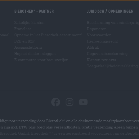
Bierothek
- Partner
Juridisch / Opmerkingen
®
Zakelijke klanten
Bescherming van minderjari
Franchise
Deponeren
ionaal
Opname in het Bierothek-assortiment
Voorwaarden
®
B2B en B2F
Herroepingsrecht
Accijnsplatform
Afdruk
Hopnet-dealer inloggen
Gegevensbescherming
E-commerce voor brouwerijen
Klanten-reviews
Toegankelijkheidsverklaring
dig voor verzending door Bierothek
en alle deelnemende marktplaatsbrouwer
®
zen zijn incl. BTW plus borg plus verzendkosten. Gratis verzending alleen binnen 
 Bierothek GmbH. Bierothek
is een geregistreerd woordmerk van de Bierot
®
®