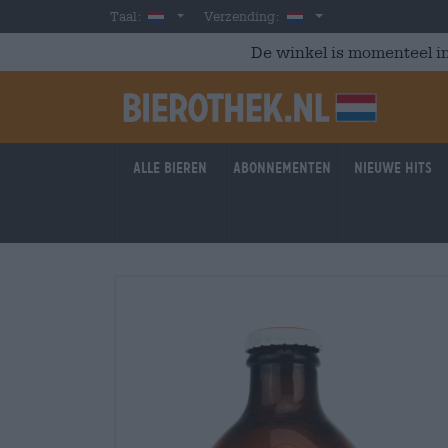
Skip to main content
Dutch
Nederland
Taal:
Verzending:
De winkel is momenteel in
Alle bieren
Abonnementen
Nieuwe hits