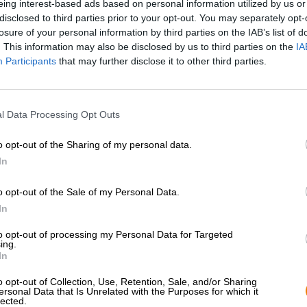
eing interest-based ads based on personal information utilized by us or
disclosed to third parties prior to your opt-out. You may separately opt-
* Prijzen zijn inclusief wettelijke BTW. Plus
Scheepvaart
plus
losure of your personal information by third parties on the IAB’s list of
* Prijzen zijn inclusief accijns
. This information may also be disclosed by us to third parties on the
IA
Participants
that may further disclose it to other third parties.
Omschrijving
Info
Beoordelingen
(3)
l Data Processing Opt Outs
Red Stripe is precies het juiste bier voor iedereen die 
kamp tovert de zon van de eilandstaat in je glas en zo
o opt-out of the Sharing of my personal data.
In
In de jaren negentig vestigde de Red Stripe zijn reputat
livemuziek: het Jamaicaanse bier past niet alleen bij o
o opt-out of the Sale of my Personal Data.
andere. Het biermerk maakte naam in de muziekwereld e
In
sponsort ook wereldberoemde prijsuitreikingen. Muziek zi
nog meer in de chique flesjes met de rode streep?
to opt-out of processing my Personal Data for Targeted
ing.
Red Stripe heeft een ontspannen alcoholgehalte van 4,7%
In
Een handbreedte wit schuim met fijne poriën kroont het
verleidelijke geur van mout, bloemige hop, zongedroogd 
o opt-out of Collection, Use, Retention, Sale, and/or Sharing
onthult een lichtvoetige body met heerlijke frisheid en
ersonal Data that Is Unrelated with the Purposes for which it
lected.
pils gaat gepaard met een zoete toon van smeltende ka