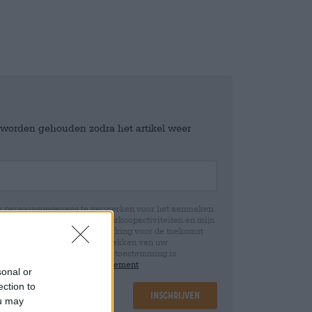
e worden gehouden zodra het artikel weer
jn persoonsgegevens te verwerken voor het aanmaken
icht en controle over mijn verkoopactiviteiten en mijn
emming te allen tijde met werking voor de toekomst
 Wij informeren u dat het intrekken van uw
rwerking die op basis van uw toestemming is
 u in onze
data protection statement
sonal or
ection to
Inschrijven
ou may