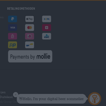
Betalingsmethoden
gen
ijen
Duitsland.
hek Group GmbH.
Alle rechten voorbehouden.