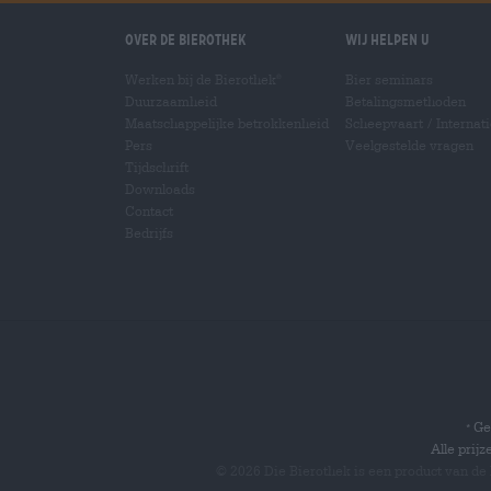
Over de Bierothek
Wij helpen u
Werken bij de Bierothek
Bier seminars
®
Duurzaamheid
Betalingsmethoden
Maatschappelijke betrokkenheid
Scheepvaart
/
Internat
Pers
Veelgestelde vragen
Tijdschrift
Downloads
Contact
Bedrijfs
Gel
*
Alle prij
© 2026 Die Bierothek
is een product van de