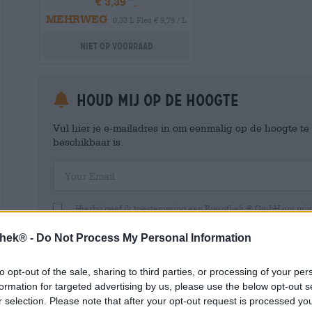
€ 3,39
MEHRWEG
0,33 L Fles € 9,79 / L
Niet op voorraad
Houd mij op de hoogte
Vul hier je e-mailadres in om eenmalig op de hoogte t
beschikbaar is.
Your Email
Hierbij geef ik toestemming aan Bierothek ® GmbH om mi
en beheren van een klantaccount. Dit klantaccount geeft een overz
persoonlijke gegevens. Ik ben me ervan bewust dat ik deze toest
thek® -
Do Not Process My Personal Information
kan intrekken door een e-mail te sturen naar shop@bierothek.de.
toestemming geen invloed heeft op de rechtmatigheid van de ve
uitgevoerd tot het moment van intrekking. Meer informatie vindt
to opt-out of the sale, sharing to third parties, or processing of your per
formation for targeted advertising by us, please use the below opt-out s
r selection. Please note that after your opt-out request is processed y