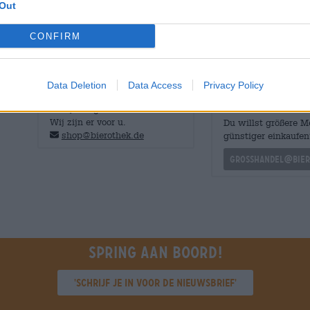
Out
een fijne toon van mout. Een subtiele zuurgraad rondt de
Zomer, zon, strand en een rode streep!
CONFIRM
Data Deletion
Data Access
Privacy Policy
GRATIS BIERCONSULT
handelaren of
restauranthouders
Heb je vragen over dit bier?
Wij zijn er voor u.
Du willst größere 
shop@bierothek.de
günstiger einkaufen
grosshandel@bier
Spring aan boord!
'Schrijf je in voor de nieuwsbrief'