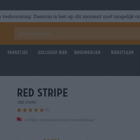
 verbouwing. Daarom is het op dit moment niet mogelijk om
Pakketjes
Exclusief Bier
Brouwerijen
Bierstijlen
red stripe
Red Stripe
(3)
Artikel momenteel niet beschikbaar