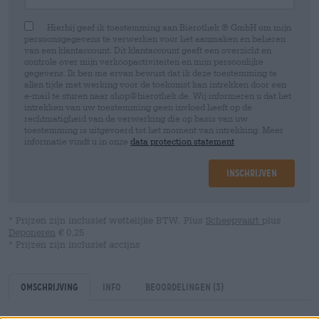
Hierbij geef ik toestemming aan Bierothek ® GmbH om mijn
persoonsgegevens te verwerken voor het aanmaken en beheren
van een klantaccount. Dit klantaccount geeft een overzicht en
controle over mijn verkoopactiviteiten en mijn persoonlijke
gegevens. Ik ben me ervan bewust dat ik deze toestemming te
allen tijde met werking voor de toekomst kan intrekken door een
e-mail te sturen naar shop@bierothek.de. Wij informeren u dat het
intrekken van uw toestemming geen invloed heeft op de
rechtmatigheid van de verwerking die op basis van uw
toestemming is uitgevoerd tot het moment van intrekking. Meer
informatie vindt u in onze
data protection statement
Inschrijven
* Prijzen zijn inclusief wettelijke BTW. Plus
Scheepvaart
plus
Deponeren
€ 0,25
* Prijzen zijn inclusief accijns
Omschrijving
Info
Beoordelingen
(3)