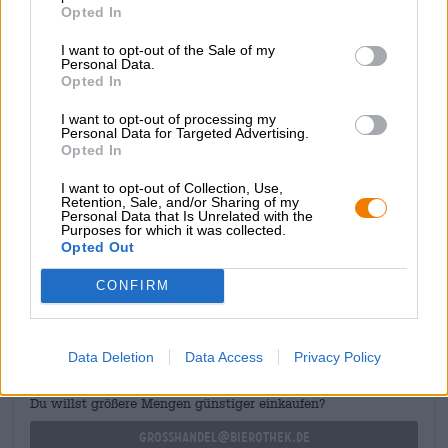
en grapefruit in de neus. Veelbelovend! De eerste smaak
Opted In
onthult een frisse fruitervaring: de gebruikte hopsoorten
I want to opt-out of the Sale of my
laten alle facetten van hun fruitige repertoire zien. De
Personal Data.
havervlokken zorgen voor een extreem zacht mondgevoel
Opted In
en over het algemeen is de APA licht en zeer drinkbaar.
Ondanks de grote hoeveelheid hop is Hazy Morning
I want to opt-out of processing my
nauwelijks bitter.
Personal Data for Targeted Advertising.
Opted In
Hazy Morning is een lichte, schilferige APA die wij vooral
lekker vinden bij versgebakken cheesecake!
I want to opt-out of Collection, Use,
Retention, Sale, and/or Sharing of my
Personal Data that Is Unrelated with the
Purposes for which it was collected.
Opted Out
GRATIS BIERCONSULT
CONFIRM
Heb je vragen over dit bier? Wij zijn er voor u.
shop@bierothek.de
Data Deletion
Data Access
Privacy Policy
handelaren of restauranthouders
Du willst größere Mengen günstiger einkaufen?
grosshandel@bierothek.de