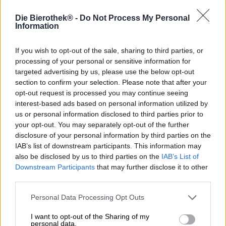
Als we de woorden Hazy Morning horen, denken we
Die Bierothek® -
Do Not Process My Personal
meteen aan mistige zondagen in bed met hete koffie en
Information
de zondagskrant of een goed boek. Buiten mist, binnen
gezelligheid!
If you wish to opt-out of the sale, sharing to third parties, or
processing of your personal or sensitive information for
In werkelijkheid is Hazy Morning nog lekkerder: het is
targeted advertising by us, please use the below opt-out
een Amerikaanse pale ale van Browar Pinta. Het recept
section to confirm your selection. Please note that after your
voor het lichte, schilferige bier komt van de twee
hopmagiërs Paweł Masłowski en Ziemowit Fałat. Met heel
opt-out request is processed you may continue seeing
veel tarwemout en havervlokken hebben de twee een
interest-based ads based on personal information utilized by
ongelooflijk romig, fluweelzacht bier gecreëerd dat
us or personal information disclosed to third parties prior to
bovendien hemels hoppig is dankzij dubbele dry-hopping
your opt-out. You may separately opt-out of the further
met de Amerikaanse en Australische aromahopen
disclosure of your personal information by third parties on the
Columbus, Citra, Mozaïek, Galaxy en Falconer’s Flight.
IAB’s list of downstream participants. This information may
Licht, romig, soepel en heerlijk fruitig - wat wil je nog
also be disclosed by us to third parties on the
IAB’s List of
meer?
Downstream Participants
that may further disclose it to other
third parties.
Zoals verwacht presenteert Hazy Morning zich prachtig
troebel in het glas. Het amberkleurige bier vormt een
Personal Data Processing Opt Outs
witte schuimkraag die snel verdampt, waardoor er ruimte
ontstaat voor de heerlijke geur die eruit opstijgt. Een fris
I want to opt-out of the Sharing of my
vleugje citrus vermengt zich met tropische mango, meloen
personal data.