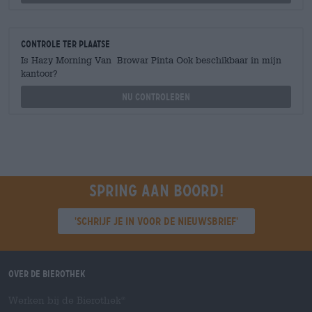
Controle ter plaatse
Is Hazy Morning Van Browar Pinta Ook beschikbaar in mijn
kantoor?
Nu controleren
Spring aan boord!
'Schrijf je in voor de nieuwsbrief'
Over de Bierothek
Werken bij de Bierothek
®