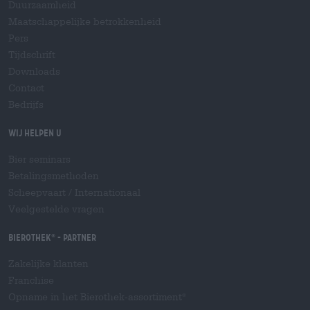
Duurzaamheid
Maatschappelijke betrokkenheid
Pers
Tijdschrift
Downloads
Contact
Bedrijfs
Wij helpen u
Bier seminars
Betalingsmethoden
Scheepvaart
/
Internationaal
Veelgestelde vragen
Bierothek
- Partner
®
Zakelijke klanten
Franchise
Opname in het Bierothek-assortiment
®