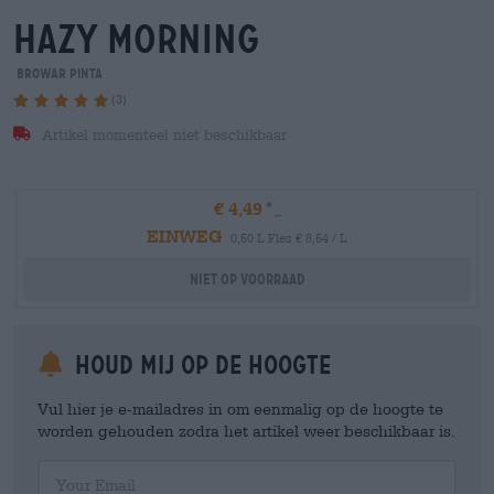
hazy morning
Browar Pinta
(3)
Artikel momenteel niet beschikbaar
€ 4,49
EINWEG
0,50 L Fles € 8,54 / L
Niet op voorraad
Houd mij op de hoogte
Vul hier je e-mailadres in om eenmalig op de hoogte te
worden gehouden zodra het artikel weer beschikbaar is.
Your Email