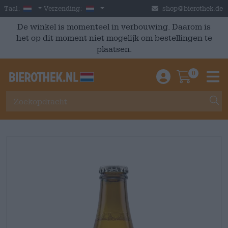
Skip to main content
Dutch
Nederland
Taal:
Verzending:
shop@bierothek.de
De winkel is momenteel in verbouwing. Daarom is
het op dit moment niet mogelijk om bestellingen te
plaatsen.
0
Einloggen / An
Warenkor
M