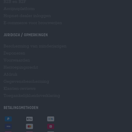
B2B en B2F
Accijnsplatform
Hopnet-dealer inloggen
E-commerce voor brouwerijen
Juridisch / Opmerkingen
Bescherming van minderjarigen
Deponeren
Voorwaarden
Herroepingsrecht
Afdruk
Gegevensbescherming
Klanten-reviews
Toegankelijkheidsverklaring
Betalingsmethoden