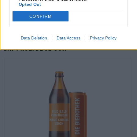
Controle ter plaatse
Opted Out
Is Greenhorn Van Crew Republic Ook beschikbaar in mijn
kantoor?
CONFIRM
Nu controleren
Data Deletion
Data Access
Privacy Policy
Dat proefde je ook