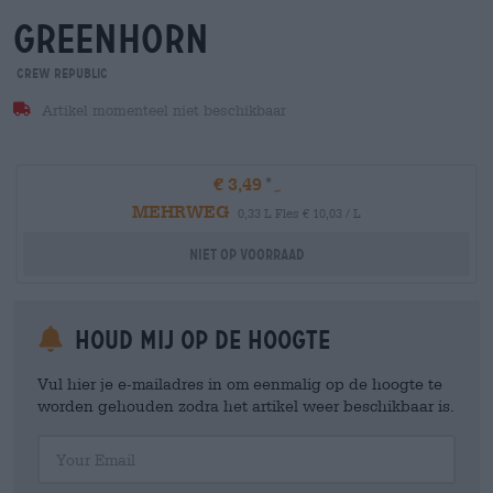
greenhorn
Crew Republic
Artikel momenteel niet beschikbaar
€ 3,49
MEHRWEG
0,33 L Fles € 10,03 / L
Niet op voorraad
Houd mij op de hoogte
Vul hier je e-mailadres in om eenmalig op de hoogte te
worden gehouden zodra het artikel weer beschikbaar is.
Your Email