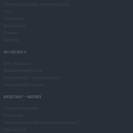
Maatschappelijke betrokkenheid
Pers
Tijdschrift
Downloads
Contact
Bedrijfs
Wij helpen u
Bier seminars
Betalingsmethoden
Scheepvaart
/
Internationaal
Veelgestelde vragen
Bierothek
- Partner
®
Zakelijke klanten
Franchise
Opname in het Bierothek-assortiment
®
B2B en B2F