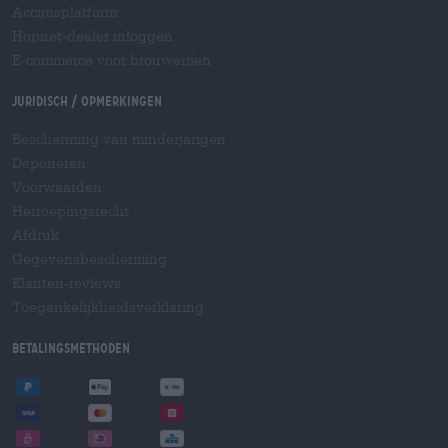
Accijnsplatform
Hopnet-dealer inloggen
E-commerce voor brouwerijen
Juridisch / Opmerkingen
Bescherming van minderjarigen
Deponeren
Voorwaarden
Herroepingsrecht
Afdruk
Gegevensbescherming
Klanten-reviews
Toegankelijkheidsverklaring
Betalingsmethoden