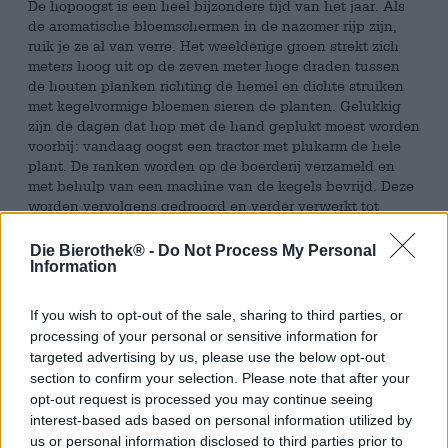
De hopoogst is een heel bijzondere tijd van het jaar. Als
de aromatische bloemschermen in de nazomer rijp zijn,
ruik je ze al van verre. Het weelderige groen strekt zich
meters hoog uit op de zeven meter hoge draden tussen
de houten planken richting de hemel en dichte struiken
met kegelvormige bloemen sieren de planten. Gelukkig
zijn de dagen dat hop met de hand geplukt moest worden
voorbij: vandaag oogst een tractor met plukarm de hele
plant. De ranken worden op de boerderij verzameld en
met behulp van een machine van de kegels bevrijd. Deze
worden vervolgens gedroogd en verder verwerkt tot
extract of pellets.
Die Bierothek® -
Do Not Process My Personal
Sinds enige tijd zijn er echter brouwerijen die
Information
geïnteresseerd zijn in verse bloemen. In plaats van te
wachten op het eindproduct, pakken deze experimentele
If you wish to opt-out of the sale, sharing to third parties, or
brouwers zakken met vers geoogste hop in en gebruiken
processing of your personal or sensitive information for
ze om het beste bier te brouwen. Deze brouwsels worden
targeted advertising by us, please use the below opt-out
vers hopbier genoemd en hebben een bijzonder intens
section to confirm your selection. Please note that after your
hoparoma.
opt-out request is processed you may continue seeing
Ook Mario en Timm van CREW Republic behoren tot deze
interest-based ads based on personal information utilized by
gemotiveerde brouwers. Ze verzamelen de hop van het
us or personal information disclosed to third parties prior to