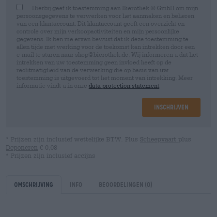
Hierbij geef ik toestemming aan Bierothek ® GmbH om mijn
persoonsgegevens te verwerken voor het aanmaken en beheren
van een klantaccount. Dit klantaccount geeft een overzicht en
controle over mijn verkoopactiviteiten en mijn persoonlijke
gegevens. Ik ben me ervan bewust dat ik deze toestemming te
allen tijde met werking voor de toekomst kan intrekken door een
e-mail te sturen naar shop@bierothek.de. Wij informeren u dat het
intrekken van uw toestemming geen invloed heeft op de
rechtmatigheid van de verwerking die op basis van uw
toestemming is uitgevoerd tot het moment van intrekking. Meer
informatie vindt u in onze
data protection statement
Inschrijven
* Prijzen zijn inclusief wettelijke BTW. Plus
Scheepvaart
plus
Deponeren
€ 0,08
* Prijzen zijn inclusief accijns
Omschrijving
Info
Beoordelingen
(0)