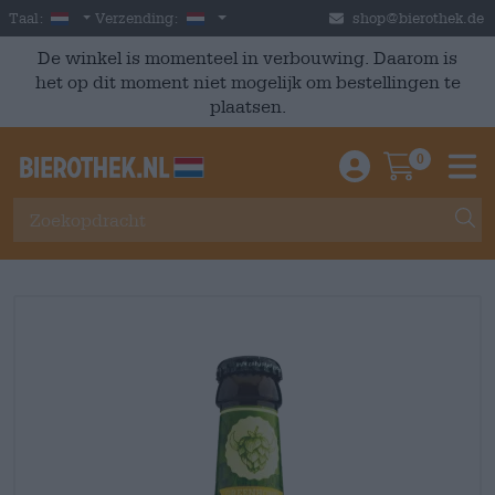
Skip to main content
Dutch
Nederland
Taal:
Verzending:
shop@bierothek.de
De winkel is momenteel in verbouwing. Daarom is
het op dit moment niet mogelijk om bestellingen te
plaatsen.
0
Einloggen / An
Warenkor
M