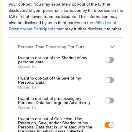
veld, transporteren ze rechtstreeks naar het brouwhuis en
your opt-out. You may separately opt-out of the further
gooien ze in de ketel om Greenhorn te brouwen. Het Wet
disclosure of your personal information by third parties on the
Hop Bier wordt elk jaar net op tijd voor de hopoogst
IAB’s list of downstream participants. This information may
gemaakt en vangt op wonderbaarlijke wijze het magische
also be disclosed by us to third parties on the
IAB’s List of
en groene, grasachtige aroma van vers geoogste hop op.
Downstream Participants
that may further disclose it to other
third parties.
Personal Data Processing Opt Outs
I want to opt-out of the Sharing of my
GRATIS BIERCONSULT
personal data.
Opted In
Heb je vragen over dit bier? Wij zijn er voor u.
shop@bierothek.de
I want to opt-out of the Sale of my
Personal Data.
Opted In
handelaren of restauranthouders
I want to opt-out of processing my
Du willst größere Mengen günstiger einkaufen?
Personal Data for Targeted Advertising.
Opted In
grosshandel@bierothek.de
I want to opt-out of Collection, Use,
Retention, Sale, and/or Sharing of my
Personal Data that Is Unrelated with the
Purposes for which it was collected.