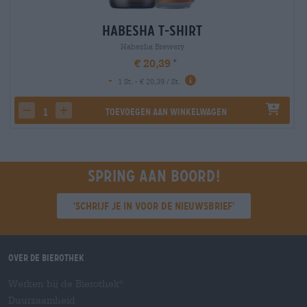
Habesha T-Shirt
Habesha Brewery
€ 20,39
-
1 St. - € 20,39 / St.
Toevoegen aan winkelwagen
decrease quantity
increase quantity
Spring aan boord!
'Schrijf je in voor de nieuwsbrief'
Over de Bierothek
Werken bij de Bierothek
®
Duurzaamheid