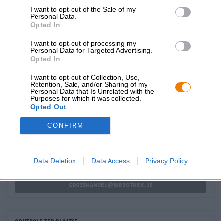
creatie van Thomas en wordt gebrouwen en koud gehopt
I want to opt-out of the Sale of my
met de fijne aromatische hop Citra. Het groene goud
Personal Data.
brengt een heerlijke bitterheid en sappige fruittonen in
Opted In
het spel die prachtig harmoniëren met de zachte
I want to opt-out of processing my
moutbasis.
Personal Data for Targeted Advertising.
Opted In
I want to opt-out of Collection, Use,
Retention, Sale, and/or Sharing of my
Personal Data that Is Unrelated with the
Purposes for which it was collected.
GRATIS BIERCONSULT
Opted Out
Heb je vragen over dit bier? Wij zijn er voor u.
shop@bierothek.de
CONFIRM
handelaren of restauranthouders
Data Deletion
Data Access
Privacy Policy
Du willst größere Mengen günstiger einkaufen?
grosshandel@bierothek.de