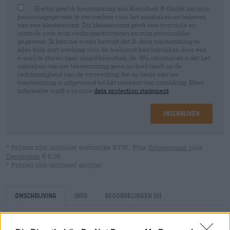
Hierbij geef ik toestemming aan Bierothek ® GmbH om mijn
persoonsgegevens te verwerken voor het aanmaken en beheren
van een klantaccount. Dit klantaccount geeft een overzicht en
controle over mijn verkoopactiviteiten en mijn persoonlijke
gegevens. Ik ben me ervan bewust dat ik deze toestemming te
allen tijde met werking voor de toekomst kan intrekken door een
e-mail te sturen naar shop@bierothek.de. Wij informeren u dat het
intrekken van uw toestemming geen invloed heeft op de
rechtmatigheid van de verwerking die op basis van uw
toestemming is uitgevoerd tot het moment van intrekking. Meer
informatie vindt u in onze
data protection statement
Inschrijven
* Prijzen zijn inclusief wettelijke BTW. Plus
Scheepvaart
plus
Deponeren
€ 0,08
* Prijzen zijn inclusief accijns
Omschrijving
Info
Beoordelingen
(0)