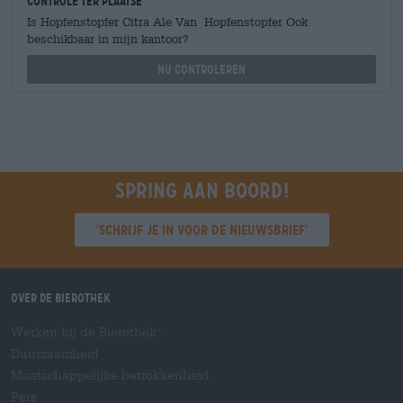
Controle ter plaatse
Is Hopfenstopfer Citra Ale Van Hopfenstopfer Ook
beschikbaar in mijn kantoor?
Nu controleren
Spring aan boord!
'Schrijf je in voor de nieuwsbrief'
Over de Bierothek
Werken bij de Bierothek
®
Duurzaamheid
Maatschappelijke betrokkenheid
Pers