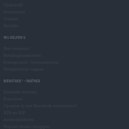
Tijdschrift
Downloads
Contact
Bedrijfs
Wij helpen u
Bier seminars
Betalingsmethoden
Scheepvaart
/
Internationaal
Veelgestelde vragen
Bierothek
- Partner
®
Zakelijke klanten
Franchise
Opname in het Bierothek-assortiment
®
B2B en B2F
Accijnsplatform
Hopnet-dealer inloggen