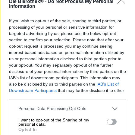
Die Bierothek® -
Do Not Process My Personal
De Citra Ale was een van de eerste bieren uit de
Information
Hopfenstopfer-serie en was een van de eerste
ambachtelijke bieren in Duitsland. Als brouwer Thomas
Wachno tenminste zijn zin krijgt. De vindingrijke brouwer
If you wish to opt-out of the sale, sharing to third parties, or
deed begin jaren 2000 ver weg van de internationale
processing of your personal or sensitive information for
biermarkt een heel bijzondere ontdekking: nadat de
targeted advertising by us, please use the below opt-out
brouwer van brouwerij Häffner zijn eigen hop kweekte en
section to confirm your selection. Please note that after your
een rapport over cold hopping las, durfde hij het te
opt-out request is processed you may continue seeing
proberen. De hoptechniek, die destijds al bekend en
interest-based ads based on personal information utilized by
beoefend werd in de VS, was in Duitsland nog
us or personal information disclosed to third parties prior to
grotendeels onbekend en hopintensieve bieren zoals
your opt-out. You may separately opt-out of the further
India Pale Ale waren dan ook onbekend.
disclosure of your personal information by third parties on the
IAB’s list of downstream participants. This information may
Thomas had geen inzicht in de brouwscène aan de
also be disclosed by us to third parties on the
IAB’s List of
overkant van de vijver en ontdekte stap voor stap hoe je
Downstream Participants
that may further disclose it to other
ambachtelijk bier kon brouwen zonder zelfs maar te
third parties.
weten dat het bestond. Als je het principe van creativiteit
volgt, kun je de moedige brouwer zeker een uitvinder van
Personal Data Processing Opt Outs
ambachtelijk bier noemen, want als je iets uitvindt zonder
te weten dat iets al bestaat, dan is dit hetzelfde proces
I want to opt-out of the Sharing of my
alsof je het ding zelf helemaal opnieuw zou uitvinden. .
personal data.
Opted In
De Citra Ale hophead is in ieder geval zonder twijfel een