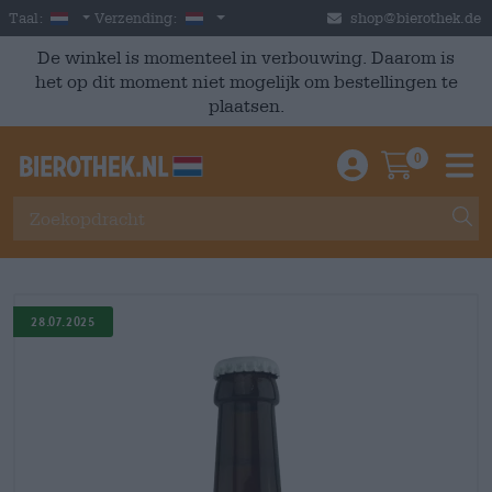
Skip to main content
Dutch
Nederland
Taal:
Verzending:
shop@bierothek.de
De winkel is momenteel in verbouwing. Daarom is
het op dit moment niet mogelijk om bestellingen te
plaatsen.
0
Einloggen / An
Warenkor
M
28.07.2025