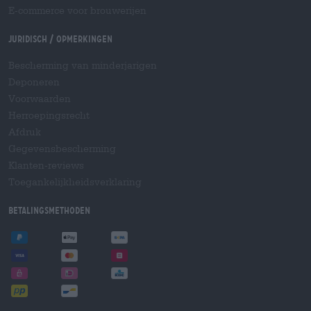
E-commerce voor brouwerijen
Juridisch / Opmerkingen
Bescherming van minderjarigen
Deponeren
Voorwaarden
Herroepingsrecht
Afdruk
Gegevensbescherming
Klanten-reviews
Toegankelijkheidsverklaring
Betalingsmethoden