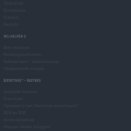
Tijdschrift
Downloads
Contact
Bedrijfs
Wij helpen u
Bier seminars
Betalingsmethoden
Scheepvaart
/
Internationaal
Veelgestelde vragen
Bierothek
- Partner
®
Zakelijke klanten
Franchise
Opname in het Bierothek-assortiment
®
B2B en B2F
Accijnsplatform
Hopnet-dealer inloggen