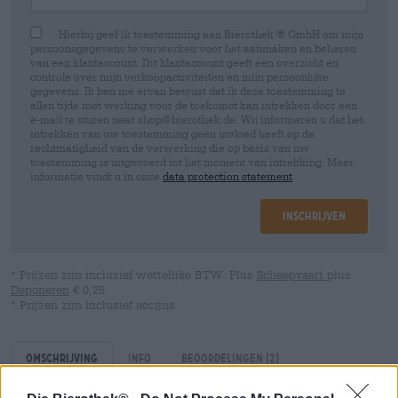
Hierbij geef ik toestemming aan Bierothek ® GmbH om mijn
persoonsgegevens te verwerken voor het aanmaken en beheren
van een klantaccount. Dit klantaccount geeft een overzicht en
controle over mijn verkoopactiviteiten en mijn persoonlijke
gegevens. Ik ben me ervan bewust dat ik deze toestemming te
allen tijde met werking voor de toekomst kan intrekken door een
e-mail te sturen naar shop@bierothek.de. Wij informeren u dat het
intrekken van uw toestemming geen invloed heeft op de
rechtmatigheid van de verwerking die op basis van uw
toestemming is uitgevoerd tot het moment van intrekking. Meer
informatie vindt u in onze
data protection statement
Inschrijven
* Prijzen zijn inclusief wettelijke BTW. Plus
Scheepvaart
plus
Deponeren
€ 0,25
* Prijzen zijn inclusief accijns
Omschrijving
Info
Beoordelingen
(2)