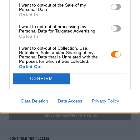
I want to opt-out of the Sale of my
bitterheid. De mout blijft discreet op de achtergrond en
Personal Data.
vormt een soepele basis voor het hoppige scenario.
Opted In
De IPA Pampel Booze van Kuehn Kunz Rosen is zomers in
I want to opt-out of processing my
Personal Data for Targeted Advertising.
vloeibare vorm en smaakt bijzonder lekker als de zon uit
Opted In
de lucht schijnt.
I want to opt-out of Collection, Use,
Retention, Sale, and/or Sharing of my
Personal Data that Is Unrelated with the
Purposes for which it was collected.
GRATIS BIERCONSULT
Opted Out
Heb je vragen over dit bier? Wij zijn er voor u.
shop@bierothek.de
CONFIRM
handelaren of restauranthouders
Data Deletion
Data Access
Privacy Policy
Du willst größere Mengen günstiger einkaufen?
grosshandel@bierothek.de
Controle ter plaatse