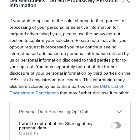
Die Bierothek® -
Do Not Process My Personal
Information
Een echte hit in de lente en zomer is Pampel Booze van
Kuehn Kunz Rosen: De seizoensbierspecialiteit is een
If you wish to opt-out of the sale, sharing to third parties, or
verleidelijke IPA die de aromatische hopsoort Citra
processing of your personal or sensitive information for
combineert met de pittige smaak van grapefruit en
citroenschillen. Het resultaat is een verleidelijke India
targeted advertising by us, please use the below opt-out
Pale Ale die je hoofd zal doen draaien met fijne
section to confirm your selection. Please note that after your
moutzoetheid, frisse hopbitterheid en lichte citrusaroma's.
opt-out request is processed you may continue seeing
interest-based ads based on personal information utilized by
Pampel Booze presenteert zich in een warme kopertint in
us or personal information disclosed to third parties prior to
het glas en heeft een gouden glans. Een statige kroon
your opt-out. You may separately opt-out of the further
van stabiel schuim zit bovenop het subtiel gewolkte
disclosure of your personal information by third parties on the
lichaam en straalt een frisse citrusgeur uit. In de neus
IAB’s list of downstream participants. This information may
combineert de geur van zongerijpte citroenen met zoete
also be disclosed by us to third parties on the
IAB’s List of
tonen van passievrucht en honing, een vleugje roze
Downstream Participants
that may further disclose it to other
grapefruit en groene hop. De smaaktest onthult een
third parties.
verfrissend bier met een droog karakter en de fijnste
variëteit aan citrus. Noten van grapefruit, citroenschil en
Personal Data Processing Opt Outs
citrahop lopen als een rode draad door het drinkplezier en
domineren het aromatische spel met pittige frisheid,
I want to opt-out of the Sharing of my
droge zoetheid en een elegante zuurgraad. De hop
personal data.
Opted In
begeleidt de citrussymfonie met harsachtige kruidige
tonen, wat vers gemaaid gras en een zuivere, frisse