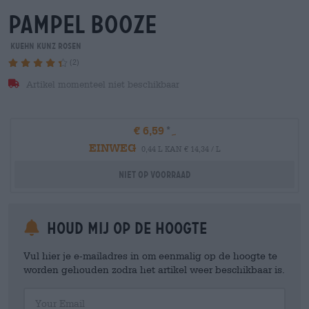
pampel booze
Kuehn Kunz Rosen
(2)
Artikel momenteel niet beschikbaar
€ 6,59
EINWEG
0,44 L KAN € 14,34 / L
Niet op voorraad
Houd mij op de hoogte
Vul hier je e-mailadres in om eenmalig op de hoogte te
worden gehouden zodra het artikel weer beschikbaar is.
Your Email