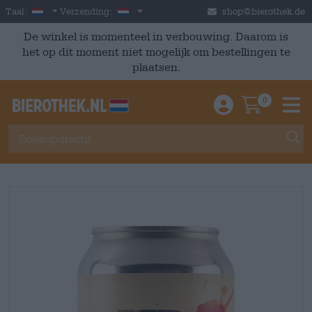
Skip to main content
Dutch
Nederland
Taal:
Verzending:
shop@bierothek.de
De winkel is momenteel in verbouwing. Daarom is
het op dit moment niet mogelijk om bestellingen te
plaatsen.
0
Einloggen / An
Warenkor
M