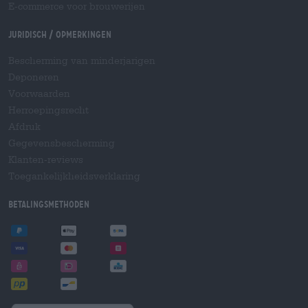
E-commerce voor brouwerijen
Juridisch / Opmerkingen
Bescherming van minderjarigen
Deponeren
Voorwaarden
Herroepingsrecht
Afdruk
Gegevensbescherming
Klanten-reviews
Toegankelijkheidsverklaring
Betalingsmethoden