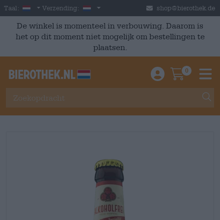
Skip to main content
Dutch
Nederland
Taal:
Verzending:
shop@bierothek.de
De winkel is momenteel in verbouwing. Daarom is
het op dit moment niet mogelijk om bestellingen te
plaatsen.
0
Einloggen / An
Warenkor
M