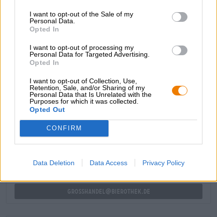
bieren zal bekoren.
I want to opt-out of the Sale of my
Personal Data.
Het alcoholvrije bier van brouwerij Riedenburger is niet
Opted In
alleen een gezond en verantwoord alternatief, maar ook
een waar genot voor veeleisende bierkenners. Onderkant
I want to opt-out of processing my
boven!
Personal Data for Targeted Advertising.
Opted In
I want to opt-out of Collection, Use,
Retention, Sale, and/or Sharing of my
Personal Data that Is Unrelated with the
Purposes for which it was collected.
Opted Out
GRATIS BIERCONSULT
Heb je vragen over dit bier? Wij zijn er voor u.
CONFIRM
shop@bierothek.de
Data Deletion
Data Access
Privacy Policy
handelaren of restauranthouders
Du willst größere Mengen günstiger einkaufen?
grosshandel@bierothek.de