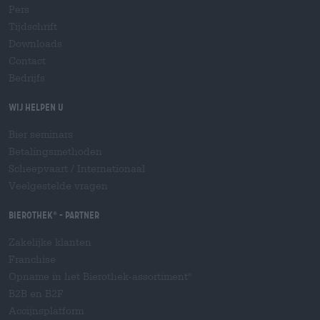
Pers
Tijdschrift
Downloads
Contact
Bedrijfs
Wij helpen u
Bier seminars
Betalingsmethoden
Scheepvaart
/
Internationaal
Veelgestelde vragen
Bierothek
- Partner
®
Zakelijke klanten
Franchise
Opname in het Bierothek-assortiment
®
B2B en B2F
Accijnsplatform