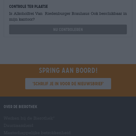
Controle ter plaatse
Is Alkoholfrei Van Riedenburger Brauhaus Ook beschikbaar in
mijn kantoor?
Nu controleren
Spring aan boord!
'Schrijf je in voor de nieuwsbrief'
Over de Bierothek
Werken bij de Bierothek
®
Duurzaamheid
Maatschappelijke betrokkenheid