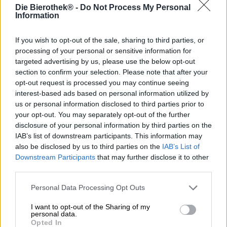
Alcoholvrij bier wordt steeds populairder, en met goede
Die Bierothek® -
Do Not Process My Personal
reden. Je kunt genieten van een gezonder en magerder
Information
alternatief voor traditioneel bier zonder dat dit ten koste
gaat van de heerlijke smaak. Het aantal calorieën ligt
If you wish to opt-out of the sale, sharing to third parties, or
doorgaans lager en omdat er geen alcohol in zit, is het
processing of your personal or sensitive information for
ook voor chauffeurs de ideale keuze. Het is ook perfect
targeted advertising by us, please use the below opt-out
voor atleten en gezondheidsbewuste mensen die hun
section to confirm your selection. Please note that after your
lichaam niet onnodig willen belasten. Vroeger was de
opt-out request is processed you may continue seeing
beslissing om over te stappen op alcoholvrije brouwsels
interest-based ads based on personal information utilized by
moeilijk, maar tegenwoordig wordt het voor ons steeds
us or personal information disclosed to third parties prior to
gemakkelijker omdat er gewoonweg
fantastische creaties
met 0.0
bestaan.
your opt-out. You may separately opt-out of the further
disclosure of your personal information by third parties on the
Brouwerij Riedenburger bijvoorbeeld presenteert ons een
IAB’s list of downstream participants. This information may
eersteklas product dat op meesterlijke wijze al zijn
also be disclosed by us to third parties on the
IAB’s List of
voordelen laat zien. Het bier van lage gisting maakt
Downstream Participants
that may further disclose it to other
indruk met zijn licht amberkleur en een plusje aan hop:
third parties.
het fijne hopboeket is zowel in de geur als in de smaak
duidelijk waarneembaar en zorgt voor een intense
Personal Data Processing Opt Outs
smaakbeleving. De zachte moutnoot zorgt voor een
perfecte balans met het groene goud en laat het bier
I want to opt-out of the Sharing of my
harmonieus smelten op de tong. Toch speelt de hop
personal data.
Opted In
duidelijk de eerste viool, wat liefhebbers van hoppige