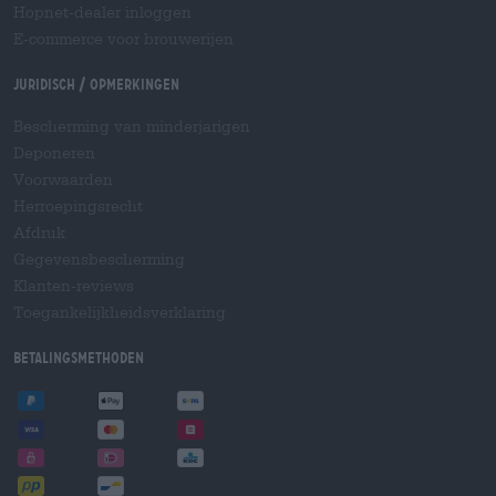
Hopnet-dealer inloggen
E-commerce voor brouwerijen
Juridisch / Opmerkingen
Bescherming van minderjarigen
Deponeren
Voorwaarden
Herroepingsrecht
Afdruk
Gegevensbescherming
Klanten-reviews
Toegankelijkheidsverklaring
Betalingsmethoden