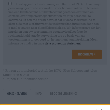
Hierbij geef ik toestemming aan Bierothek ® GmbH om mijn
persoonsgegevens te verwerken voor het aanmaken en beheren
van een klantaccount. Dit klantaccount geeft een overzicht en
controle over mijn verkoopactiviteiten en mijn persoonlijke
gegevens. Ik ben me ervan bewust dat ik deze toestemming te
allen tijde met werking voor de toekomst kan intrekken door een
e-mail te sturen naar shop@bierothek.de. Wij informeren u dat het
intrekken van uw toestemming geen invloed heeft op de
rechtmatigheid van de verwerking die op basis van uw
toestemming is uitgevoerd tot het moment van intrekking. Meer
informatie vindt u in onze
data protection statement
Inschrijven
* Prijzen zijn inclusief wettelijke BTW. Plus
Scheepvaart
plus
Deponeren
€ 0,08
* Prijzen zijn inclusief accijns
Omschrijving
Info
Beoordelingen
(0)