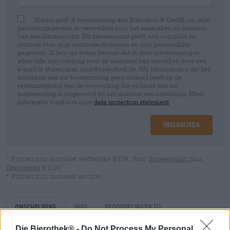
Hierbij geef ik toestemming aan Bierothek ® GmbH om mijn
persoonsgegevens te verwerken voor het aanmaken en beheren
van een klantaccount. Dit klantaccount geeft een overzicht en
controle over mijn verkoopactiviteiten en mijn persoonlijke
gegevens. Ik ben me ervan bewust dat ik deze toestemming te
allen tijde met werking voor de toekomst kan intrekken door een
e-mail te sturen naar shop@bierothek.de. Wij informeren u dat het
intrekken van uw toestemming geen invloed heeft op de
rechtmatigheid van de verwerking die op basis van uw
toestemming is uitgevoerd tot het moment van intrekking. Meer
informatie vindt u in onze
data protection statement
Inschrijven
* Prijzen zijn inclusief wettelijke BTW. Plus
Scheepvaart
plus
Deponeren
€ 0,08
* Prijzen zijn inclusief accijns
Omschrijving
Info
Beoordelingen
(1)
Die Bierothek® -
Do Not Process My Personal