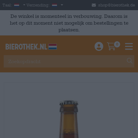
Skip to main content
Dutch
Nederland
Taal:
Verzending:
shop@bierothek.de
De winkel is momenteel in verbouwing. Daarom is
het op dit moment niet mogelijk om bestellingen te
plaatsen.
0
Einloggen / An
Warenkor
M