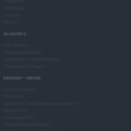
Tijdschrift
Downloads
Contact
Bedrijfs
Wij helpen u
Bier seminars
Betalingsmethoden
Scheepvaart
/
Internationaal
Veelgestelde vragen
Bierothek
- Partner
®
Zakelijke klanten
Franchise
Opname in het Bierothek-assortiment
®
B2B en B2F
Accijnsplatform
Hopnet-dealer inloggen