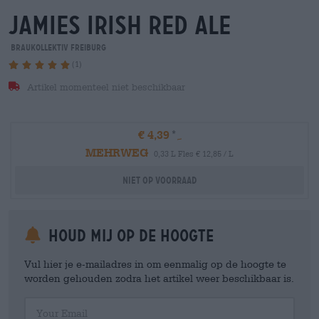
jamies irish red ale
Braukollektiv Freiburg
(1)
Artikel momenteel niet beschikbaar
€ 4,39
MEHRWEG
0,33 L Fles € 12,85 / L
Niet op voorraad
Houd mij op de hoogte
Vul hier je e-mailadres in om eenmalig op de hoogte te
worden gehouden zodra het artikel weer beschikbaar is.
Your Email