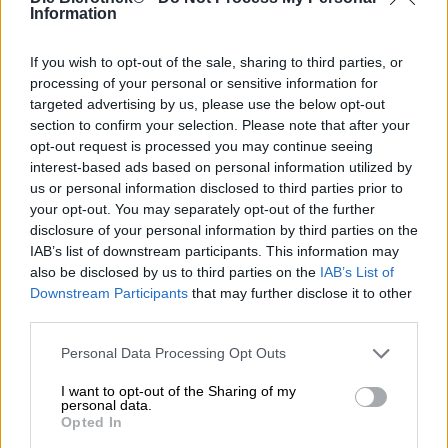
Information
Het brouwerijcollectief Freiburg heeft veel vrienden
gemaakt met zijn fijne biercreaties. Tot de illustere kring
If you wish to opt-out of the sale, sharing to third parties, or
van bewonderaars en kennissen van de brouwerij
processing of your personal or sensitive information for
behoort ook de iconische Ierse pub Oscar Wilde's: het
targeted advertising by us, please use the below opt-out
stijlvolle café eert de Ierse dichter met een klassieke
section to confirm your selection. Please note that after your
Britse sfeer, de beste whisky's en zorgvuldig
opt-out request is processed you may continue seeing
geselecteerde bieren.
interest-based ads based on personal information utilized by
Een echte specialiteit in het assortiment van de pub is
us or personal information disclosed to third parties prior to
Jamie's Irish Red Ale, die het brouwerijcollectief uit
your opt-out. You may separately opt-out of the further
Freiburg speciaal voor Oscar Wilde's creëerde. Het bier is
disclosure of your personal information by third parties on the
een echt Iers rood bier met een moutig karakter en een
IAB’s list of downstream participants. This information may
hoppige twist. Het is vernoemd naar Jamison O'Kelly, de
also be disclosed by us to third parties on the
IAB’s List of
beste vriend van de mens en de favoriete hond van de
Downstream Participants
that may further disclose it to other
brouwers.
third parties.
Jamie's presenteert zich in een warme kopertint in het
Personal Data Processing Opt Outs
glas. Op de roodbruine body ligt een fijne sluier van licht
getint schuim, dat verleidelijk ruikt naar gekarameliseerde
I want to opt-out of the Sharing of my
mout, vers geoogste wilde bessen en fruitige hop. Een
personal data.
vleugje dennenhars rondt de olfactorische eerste indruk
Opted In
af en doet je uitkijken naar de eerste slok. Dit onthult een