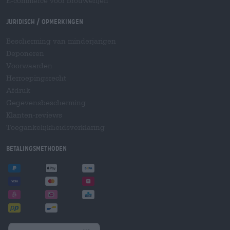
E-commerce voor brouwerijen
Juridisch / Opmerkingen
Bescherming van minderjarigen
Deponeren
Voorwaarden
Herroepingsrecht
Afdruk
Gegevensbescherming
Klanten-reviews
Toegankelijkheidsverklaring
Betalingsmethoden