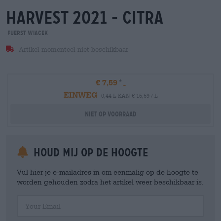
harvest 2021 - citra
FUERST WIACEK
Artikel momenteel niet beschikbaar
€ 7,59
EINWEG
0,44 L KAN € 16,59 / L
Niet op voorraad
Houd mij op de hoogte
Vul hier je e-mailadres in om eenmalig op de hoogte te
worden gehouden zodra het artikel weer beschikbaar is.
Your Email