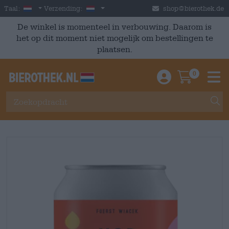
Skip to main content
Dutch
Nederland
Taal:
Verzending:
shop@bierothek.de
De winkel is momenteel in verbouwing. Daarom is
het op dit moment niet mogelijk om bestellingen te
plaatsen.
0
Einloggen / An
Warenkor
M