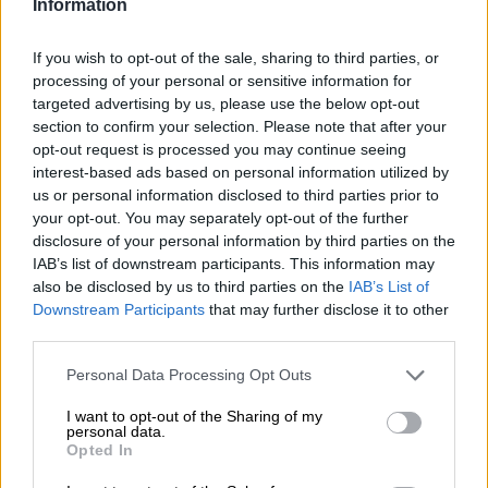
Information
Wandelen door de weelderige hopvelden van de Yakima-
vallei en de geur van duizenden hopbellen ruiken in de
warme herfstzon - brouwers en bierliefhebbers zouden dit
If you wish to opt-out of the sale, sharing to third parties, or
verlangen goed moeten begrijpen. De jongens van de
processing of your personal or sensitive information for
Berlijnse brouwerij Fuerst Wiacek maakten deze droom in
targeted advertising by us, please use the below opt-out
september 2021 waar en maakten van de gelegenheid
section to confirm your selection. Please note that after your
gebruik om twee hopvariëteiten te kiezen voor het
opt-out request is processed you may continue seeing
brouwjaar 2022. Met wijd openstaande neusgaten en hun
interest-based ads based on personal information utilized by
notitieboekjes uit de kast dwaalden ze samen door het
us or personal information disclosed to third parties prior to
labyrint van metershoge groene planten en snuffelden
your opt-out. You may separately opt-out of the further
links en rechts aan de rijpe kegels. Ze testten bijzonder
disclosure of your personal information by third parties on the
aromatische exemplaren tussen hun vingers om hun
IAB’s list of downstream participants. This information may
volledige potentieel te kunnen beoordelen. Tijdens een
also be disclosed by us to third parties on the
IAB’s List of
wandeling door het hopparadijs vielen vooral twee
Downstream Participants
that may further disclose it to other
soorten op: Mozaïek en Citra. Beiden gedijen goed op de
third parties.
velden van Yakima Chief Hop en vielen op door hun
bijzondere aromadichtheid.
Personal Data Processing Opt Outs
Uit de gekozen exemplaren is de Hop Harvest serie
ontstaan: Een
Hop Harvest Mozaïek IPA
met zoete
I want to opt-out of the Sharing of my
personal data.
bessentonen en frisse citrus en Hop Harvest Citra. Deze
Opted In
laatste is eveneens een India Pale Ale en heeft een stevig
alcoholpercentage van 6,8%. Het wordt gebrouwen met