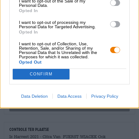
I want to opt-out of the Sale of my
havervlokken, die het bier zijn heerlijk romige textuur
Personal Data.
geven. De vers geoogste kegels van de Citra-hopvariëteit
Opted In
creëren een sappig en pittig karakter met gedurfde tonen
I want to opt-out of processing my
van zonovergoten citrusfruit en krachtige hints van
Personal Data for Targeted Advertising.
groene hop.
Opted In
I want to opt-out of Collection, Use,
Retention, Sale, and/or Sharing of my
Personal Data that Is Unrelated with the
GRATIS BIERCONSULT
Purposes for which it was collected.
Opted Out
Heb je vragen over dit bier? Wij zijn er voor u.
shop@bierothek.de
CONFIRM
handelaren of restauranthouders
Data Deletion
Data Access
Privacy Policy
Du willst größere Mengen günstiger einkaufen?
grosshandel@bierothek.de
Controle ter plaatse
Is Harvest 2021 - Citra Van FUERST WIACEK Ook