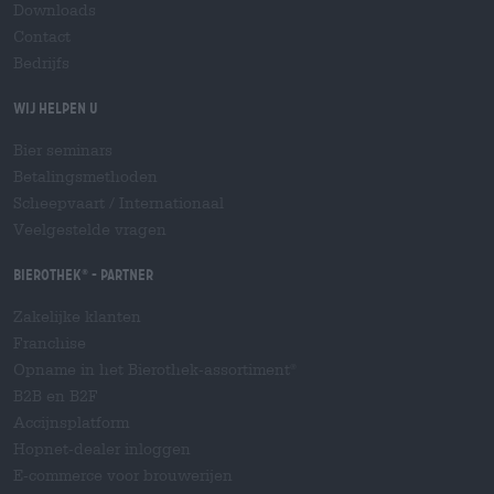
Downloads
Contact
Bedrijfs
Wij helpen u
Bier seminars
Betalingsmethoden
Scheepvaart
/
Internationaal
Veelgestelde vragen
Bierothek
- Partner
®
Zakelijke klanten
Franchise
Opname in het Bierothek-assortiment
®
B2B en B2F
Accijnsplatform
Hopnet-dealer inloggen
E-commerce voor brouwerijen