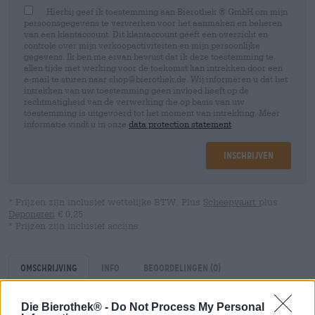
Hierbij geef ik toestemming aan Bierothek ® GmbH om mijn
persoonsgegevens te verwerken voor het aanmaken en beheren
van een klantaccount. Dit klantaccount geeft een overzicht en
controle over mijn verkoopactiviteiten en mijn persoonlijke
gegevens. Ik ben me ervan bewust dat ik deze toestemming te
allen tijde met werking voor de toekomst kan intrekken door een
e-mail te sturen naar shop@bierothek.de. Wij informeren u dat het
intrekken van uw toestemming geen invloed heeft op de
rechtmatigheid van de verwerking die op basis van uw
toestemming is uitgevoerd tot het moment van intrekking. Meer
informatie vindt u in onze
data protection statement
Inschrijven
* Prijzen zijn inclusief wettelijke BTW. Plus
Scheepvaart
plus
Deponeren
€ 0,25
* Prijzen zijn inclusief accijns
Omschrijving
Info
Beoordelingen
(0)
Die Bierothek® -
Do Not Process My Personal