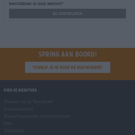
beschikbaar in mijn kantoor?
Nu controleren
Spring aan boord!
'Schrijf je in voor de nieuwsbrief'
Over de Bierothek
Werken bij de Bierothek
®
Duurzaamheid
Maatschappelijke betrokkenheid
Pers
Tijdschrift