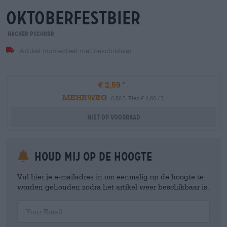
oktoberfestbier
Hacker Pschorr
Artikel momenteel niet beschikbaar
€ 2,59
MEHRWEG
0,50 L Fles € 4,60 / L
Niet op voorraad
Houd mij op de hoogte
Vul hier je e-mailadres in om eenmalig op de hoogte te
worden gehouden zodra het artikel weer beschikbaar is.
Your Email