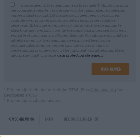
Hierbij geef ik toestemming aan Bierothek ® GmbH om mijn
persoonsgegevens te verwerken voor het aanmaken en beheren
van een klantaccount. Dit klantaccount geeft een overzicht en
controle over mijn verkoopactiviteiten en mijn persoonlijke
gegevens. Ik ben me ervan bewust dat ik deze toestemming te
allen tijde met werking voor de toekomst kan intrekken door een
e-mail te sturen naar shop@bierothek.de. Wij informeren u dat het
intrekken van uw toestemming geen invloed heeft op de
rechtmatigheid van de verwerking die op basis van uw
toestemming is uitgevoerd tot het moment van intrekking. Meer
informatie vindt u in onze
data protection statement
Inschrijven
* Prijzen zijn inclusief wettelijke BTW. Plus
Scheepvaart
plus
Deponeren
€ 0,15
* Prijzen zijn inclusief accijns
Omschrijving
Info
Beoordelingen
(0)