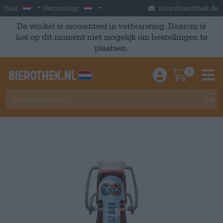
Skip to main content
Dutch
Nederland
Taal:
Verzending:
shop@bierothek.de
De winkel is momenteel in verbouwing. Daarom is
het op dit moment niet mogelijk om bestellingen te
plaatsen.
0
Einloggen / An
Warenkor
M