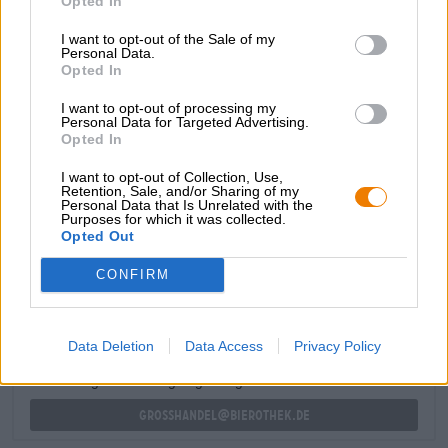
Opted In
en Tradition onderstrepen het moutige profiel met fruitige
frisheid, knisperende bitterheid en een vleugje kruiden.
I want to opt-out of the Sale of my
Op advies van de brouwerij geven wij de voorkeur aan
Personal Data.
Kaiserschmarrn met het Hacker Pschorr Oktoberfest-bier:
Opted In
het bier harmonieert uitstekend met het luchtige gebak
I want to opt-out of processing my
en vult zijn luchtige zoetheid vakkundig aan met zijn
Personal Data for Targeted Advertising.
robuuste aroma.
Opted In
I want to opt-out of Collection, Use,
Retention, Sale, and/or Sharing of my
Personal Data that Is Unrelated with the
Purposes for which it was collected.
Opted Out
GRATIS BIERCONSULT
Heb je vragen over dit bier? Wij zijn er voor u.
CONFIRM
shop@bierothek.de
Data Deletion
Data Access
Privacy Policy
handelaren of restauranthouders
Du willst größere Mengen günstiger einkaufen?
grosshandel@bierothek.de