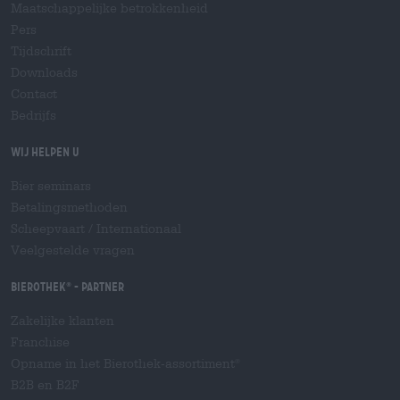
Maatschappelijke betrokkenheid
Pers
Tijdschrift
Downloads
Contact
Bedrijfs
Wij helpen u
Bier seminars
Betalingsmethoden
Scheepvaart
/
Internationaal
Veelgestelde vragen
Bierothek
- Partner
®
Zakelijke klanten
Franchise
Opname in het Bierothek-assortiment
®
B2B en B2F