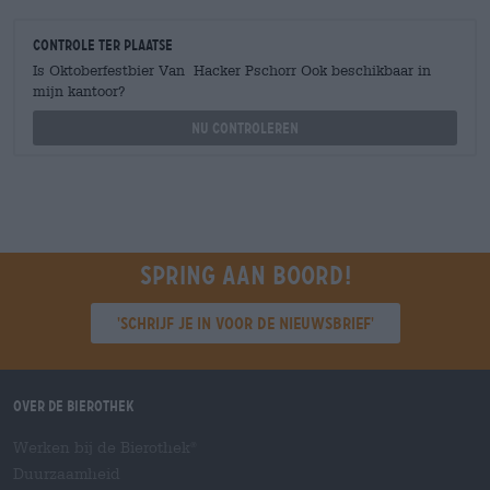
Controle ter plaatse
Is Oktoberfestbier Van Hacker Pschorr Ook beschikbaar in
mijn kantoor?
Nu controleren
Spring aan boord!
'Schrijf je in voor de nieuwsbrief'
Over de Bierothek
Werken bij de Bierothek
®
Duurzaamheid