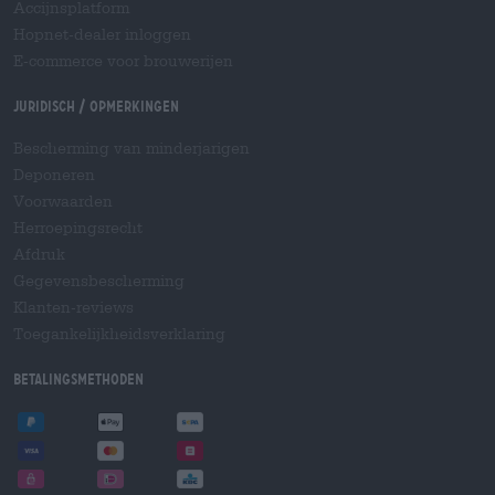
Accijnsplatform
Hopnet-dealer inloggen
E-commerce voor brouwerijen
Juridisch / Opmerkingen
Bescherming van minderjarigen
Deponeren
Voorwaarden
Herroepingsrecht
Afdruk
Gegevensbescherming
Klanten-reviews
Toegankelijkheidsverklaring
Betalingsmethoden