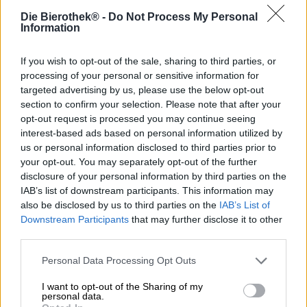
Op het etiket van hun Oktoberfest-bier schetst brouwerij
Die Bierothek® -
Do Not Process My Personal
Hacker Pschorr ons een prachtig beeld van het
Information
Oktoberfest. Onder een blauwe lucht met kleine, witte
katoenen wolkjes zie je de vrolijke drukte van het
volksfeest. Massa’s mensen vieren de gezellige
If you wish to opt-out of the sale, sharing to third parties, or
bijeenkomst met dans en muziek, heerlijk vers getapt bier
processing of your personal or sensitive information for
en stevig eten. Rechts en links omlijst de skyline van
targeted advertising by us, please use the below opt-out
München de festivalweide en in het midden staat een
section to confirm your selection. Please note that after your
traditioneel paviljoen waarin een band in klederdracht
opt-out request is processed you may continue seeing
voor een uitbundige sfeer zorgt. Het Oktoberfest is een
interest-based ads based on personal information utilized by
hoogtepunt op de Beierse evenementenkalender en trekt
us or personal information disclosed to third parties prior to
jaarlijks miljoenen gasten van heinde en verre naar
your opt-out. You may separately opt-out of the further
München.
disclosure of your personal information by third parties on the
IAB’s list of downstream participants. This information may
De drank achter het etiket is een klassiek festivalbier,
also be disclosed by us to third parties on the
IAB’s List of
seizoensgebonden en speciaal voor de gelegenheid
Downstream Participants
that may further disclose it to other
gebrouwen. Het brouwsel heeft een levendig
third parties.
alcoholpercentage van 6,0% en maakt indruk met zijn
evenwichtige smaak en uiterst doordrinkbaar karakter.
Personal Data Processing Opt Outs
Geselecteerde gerstemout geeft het bier zijn volle body
en een zachte zoetheid die doet denken aan kruidige
I want to opt-out of the Sharing of my
personal data.
honing en boterachtige karamel. De hopsoorten Hercules