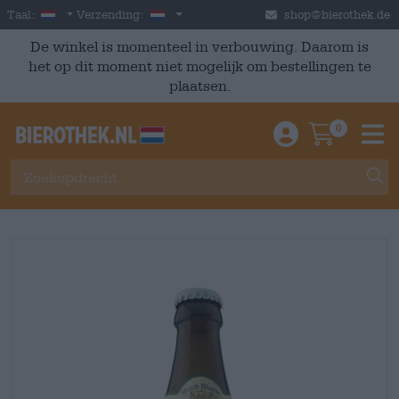
Skip to main content
Dutch
Nederland
Taal:
Verzending:
shop@bierothek.de
De winkel is momenteel in verbouwing. Daarom is
het op dit moment niet mogelijk om bestellingen te
plaatsen.
0
Einloggen / An
Warenkor
M