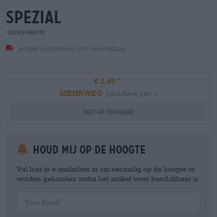
spezial
Ulrich Martin
Artikel momenteel niet beschikbaar
€ 2,49
MEHRWEG
0,50 L Fles € 4,48 / L
Niet op voorraad
Houd mij op de hoogte
Vul hier je e-mailadres in om eenmalig op de hoogte te
worden gehouden zodra het artikel weer beschikbaar is.
Your Email