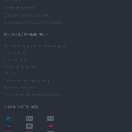
B2B en B2F
Accijnsplatform
Hopnet-dealer inloggen
E-commerce voor brouwerijen
Juridisch / Opmerkingen
Bescherming van minderjarigen
Deponeren
Voorwaarden
Herroepingsrecht
Afdruk
Gegevensbescherming
Klanten-reviews
Toegankelijkheidsverklaring
Betalingsmethoden