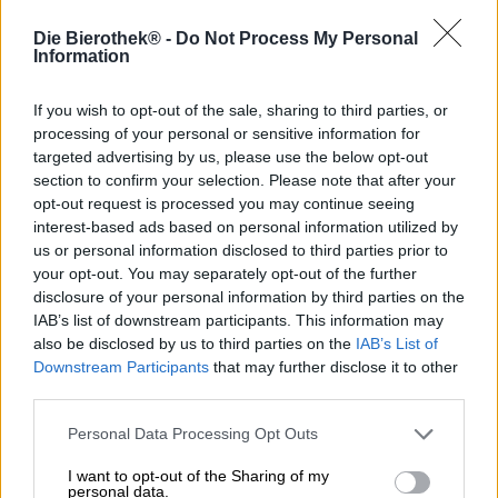
Bier is een bron van kracht en goede smaak, daar zijn we
het allemaal over eens. Brouwerij Martin uit Schonungen
Die Bierothek® -
Do Not Process My Personal
heeft dit feit al lang onderkend en heeft onder de eigen
Information
bijnaam “Kraftquell” een heerlijk vol bier gebrouwen, dat
versterkt wordt met Frankische grondstoffen en een
If you wish to opt-out of the sale, sharing to third parties, or
amberkleurige ziel.
processing of your personal or sensitive information for
targeted advertising by us, please use the below opt-out
De door Ulrich Martin geschreven special heeft een
aangenaam alcoholpercentage van 5,2% en scoort door
section to confirm your selection. Please note that after your
zijn volle body en drinkbare karakter. Wanneer het bier in
opt-out request is processed you may continue seeing
het glas wordt gegoten, vult het de kamer met een
interest-based ads based on personal information utilized by
verleidelijk boeket van gebrande mout, ovenvers brood,
us or personal information disclosed to third parties prior to
exquise biscuitgebak, honing en karamel. Een vleugje
your opt-out. You may separately opt-out of the further
grasachtige hop complementeert de reukaroma's en maakt
disclosure of your personal information by third parties on the
je dorstig bij de eerste slok. De prachtige look intensiveert
IAB’s list of downstream participants. This information may
je dorst naar bier nog verder met zijn diepgouden kleur
also be disclosed by us to third parties on the
IAB’s List of
en fijne poriën, bijna romige schuimkraag in ivoor. De
Downstream Participants
that may further disclose it to other
smaaktest onthult een moutig brouwsel met vakkundig
third parties.
geplaatste hints van hop. Zachte graantonen omhullen
het gehemelte en zorgen voor een potpourri van
Personal Data Processing Opt Outs
versgebakken brood, kruidige boshoning, boterachtige
toffee, geroosterde noten en geurig hooi. De hop draagt
I want to opt-out of the Sharing of my
bij aan de harmonieuze ondertonen van gras en een
personal data.