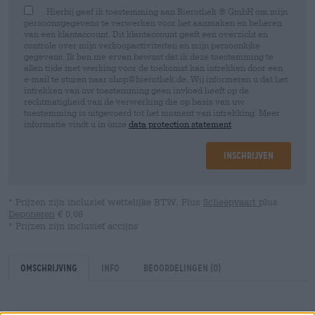
Hierbij geef ik toestemming aan Bierothek ® GmbH om mijn
persoonsgegevens te verwerken voor het aanmaken en beheren
van een klantaccount. Dit klantaccount geeft een overzicht en
controle over mijn verkoopactiviteiten en mijn persoonlijke
gegevens. Ik ben me ervan bewust dat ik deze toestemming te
allen tijde met werking voor de toekomst kan intrekken door een
e-mail te sturen naar shop@bierothek.de. Wij informeren u dat het
intrekken van uw toestemming geen invloed heeft op de
rechtmatigheid van de verwerking die op basis van uw
toestemming is uitgevoerd tot het moment van intrekking. Meer
informatie vindt u in onze
data protection statement
Inschrijven
* Prijzen zijn inclusief wettelijke BTW. Plus
Scheepvaart
plus
Deponeren
€ 0,08
* Prijzen zijn inclusief accijns
Omschrijving
Info
Beoordelingen
(0)