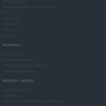
Duurzaamheid
Maatschappelijke betrokkenheid
Pers
Tijdschrift
Downloads
Contact
Bedrijfs
Wij helpen u
Bier seminars
Betalingsmethoden
Scheepvaart
/
Internationaal
Veelgestelde vragen
Bierothek
- Partner
®
Zakelijke klanten
Franchise
Opname in het Bierothek-assortiment
®