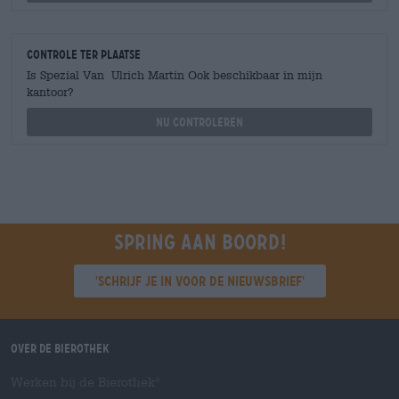
Controle ter plaatse
Is Spezial Van Ulrich Martin Ook beschikbaar in mijn
kantoor?
Nu controleren
Spring aan boord!
'Schrijf je in voor de nieuwsbrief'
Over de Bierothek
Werken bij de Bierothek
®