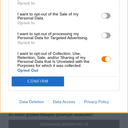
Opted In
bitterheid die de moutzoetheid complementeert. Een
droge afdronk bekroont het biergenot.
I want to opt-out of the Sale of my
Personal Data.
Het verkwikkende drankje van Martin past perfect bij de
Opted In
nuchtere Frankische keuken. Snacks, braadstukken,
dumplings, braadworsten, rollades of een knapperig
I want to opt-out of processing my
gebakken ganzenborst zijn de perfecte begeleiders van
Personal Data for Targeted Advertising.
Opted In
bier.
I want to opt-out of Collection, Use,
Retention, Sale, and/or Sharing of my
Personal Data that Is Unrelated with the
Purposes for which it was collected.
Opted Out
GRATIS BIERCONSULT
CONFIRM
Heb je vragen over dit bier? Wij zijn er voor u.
shop@bierothek.de
Data Deletion
Data Access
Privacy Policy
handelaren of restauranthouders
Du willst größere Mengen günstiger einkaufen?
grosshandel@bierothek.de