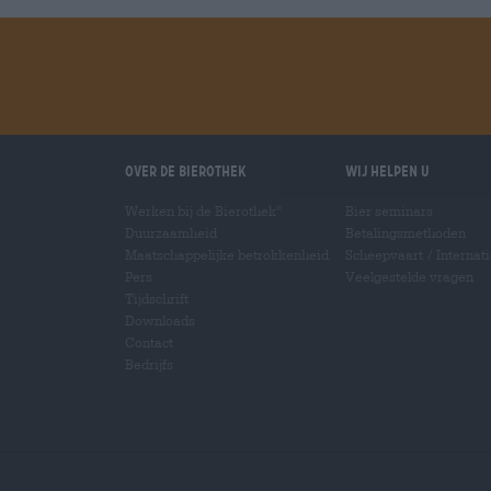
Over de Bierothek
Wij helpen u
Werken bij de Bierothek
Bier seminars
®
Duurzaamheid
Betalingsmethoden
Maatschappelijke betrokkenheid
Scheepvaart
/
Internat
Pers
Veelgestelde vragen
Tijdschrift
Downloads
Contact
Bedrijfs