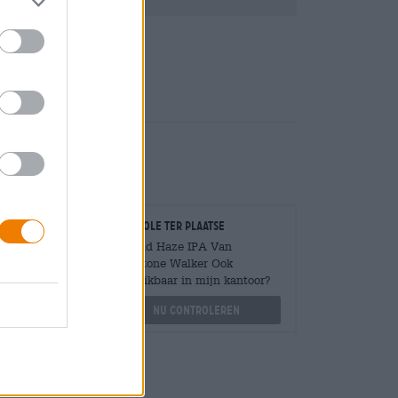
Deponeren
€ 0,25
Controle ter plaatse
Is Mind Haze IPA Van
Firestone Walker Ook
Mengen
beschikbaar in mijn kantoor?
?
Nu controleren
othek.de