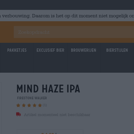
 verbouwing. Daarom is het op dit moment niet mogelijk om
Pakketjes
Exclusief Bier
Brouwerijen
Bierstijlen
mind haze ipa
Firestone Walker
(1)
Artikel momenteel niet beschikbaar