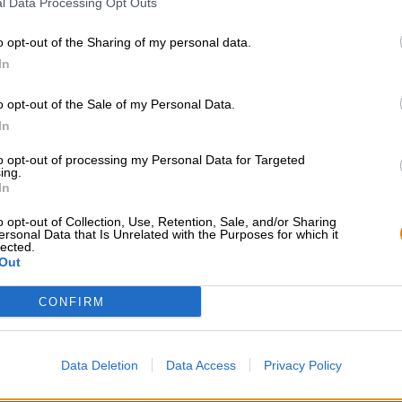
l Data Processing Opt Outs
* Prijzen zijn inclusief wettelijke BTW. Plus
Scheepvaart
plus
o opt-out of the Sharing of my personal data.
* Prijzen zijn inclusief accijns
In
o opt-out of the Sale of my Personal Data.
Omschrijving
Info
Beoordelingen
(1)
In
Wazige India Pale Ale
to opt-out of processing my Personal Data for Targeted
ing.
In
o opt-out of Collection, Use, Retention, Sale, and/or Sharing
GRATIS BIERCONSULT
handelaren of
ersonal Data that Is Unrelated with the Purposes for which it
restauranthouders
lected.
Heb je vragen over dit bier?
Out
Wij zijn er voor u.
Du willst größere 
shop@bierothek.de
günstiger einkaufen
CONFIRM
grosshandel@bier
Data Deletion
Data Access
Privacy Policy