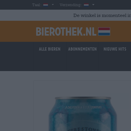
Skip to main content
Dutch
Nederland
Taal:
Verzending:
De winkel is momenteel in
Alle bieren
Abonnementen
Nieuwe hits