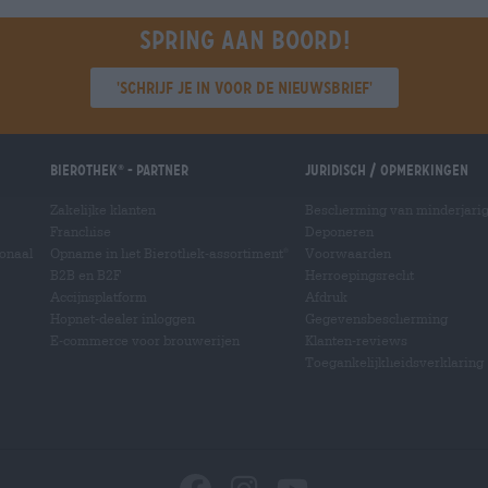
Spring aan boord!
'Schrijf je in voor de nieuwsbrief'
Bierothek
- Partner
Juridisch / Opmerkingen
®
Zakelijke klanten
Bescherming van minderjari
Franchise
Deponeren
ionaal
Opname in het Bierothek-assortiment
Voorwaarden
®
B2B en B2F
Herroepingsrecht
Accijnsplatform
Afdruk
Hopnet-dealer inloggen
Gegevensbescherming
E-commerce voor brouwerijen
Klanten-reviews
Toegankelijkheidsverklaring