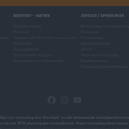
Bierothek
- Partner
Juridisch / Opmerkingen
®
Zakelijke klanten
Bescherming van minderjari
Franchise
Deponeren
ionaal
Opname in het Bierothek-assortiment
Voorwaarden
®
B2B en B2F
Herroepingsrecht
Accijnsplatform
Afdruk
Hopnet-dealer inloggen
Gegevensbescherming
E-commerce voor brouwerijen
Klanten-reviews
Toegankelijkheidsverklaring
dig voor verzending door Bierothek
en alle deelnemende marktplaatsbrouwer
®
zen zijn incl. BTW plus borg plus verzendkosten. Gratis verzending alleen binnen 
 Bierothek GmbH. Bierothek
is een geregistreerd woordmerk van de Bierot
®
®