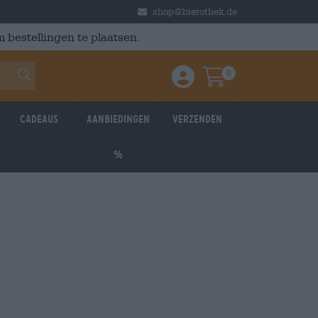
shop@bierothek.de
 bestellingen te plaatsen.
0
Einloggen / Anmelden
Warenkorb
Cadeaus
Aanbiedingen
Verzenden
%
Braufrisch