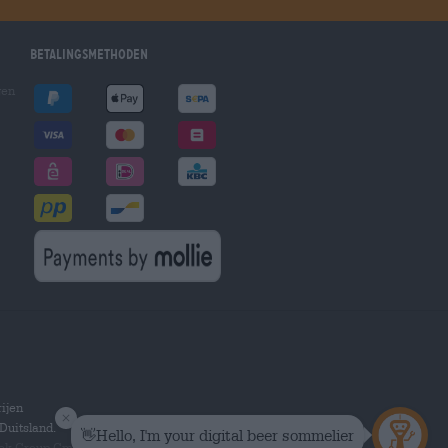
Betalingsmethoden
gen
ijen
Duitsland.
hek Group GmbH.
Alle rechten voorbehouden.