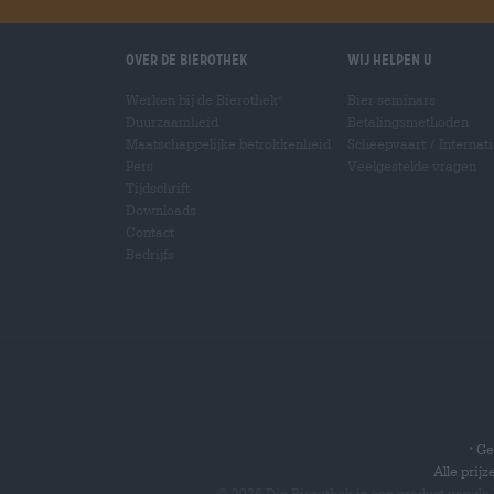
Over de Bierothek
Wij helpen u
Werken bij de Bierothek
Bier seminars
®
Duurzaamheid
Betalingsmethoden
Maatschappelijke betrokkenheid
Scheepvaart
/
Internat
Pers
Veelgestelde vragen
Tijdschrift
Downloads
Contact
Bedrijfs
Gel
*
Alle prij
© 2026 Die Bierothek
is een product van de