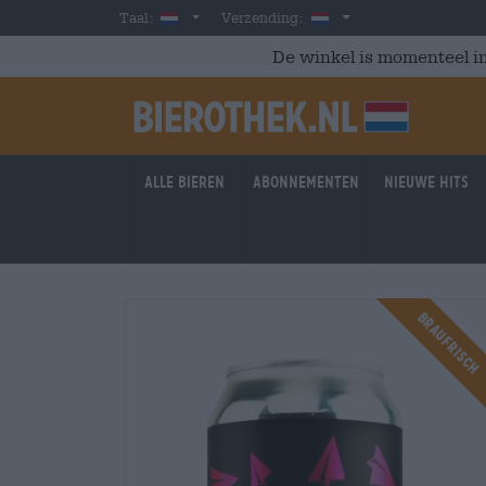
Skip to main content
Dutch
Nederland
Taal:
Verzending:
De winkel is momenteel in
Alle bieren
Abonnementen
Nieuwe hits
Braufrisch
Braufrisch