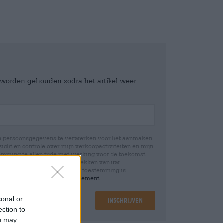
e worden gehouden zodra het artikel weer
jn persoonsgegevens te verwerken voor het aanmaken
icht en controle over mijn verkoopactiviteiten en mijn
emming te allen tijde met werking voor de toekomst
 Wij informeren u dat het intrekken van uw
rwerking die op basis van uw toestemming is
 u in onze
data protection statement
sonal or
Inschrijven
ection to
ou may