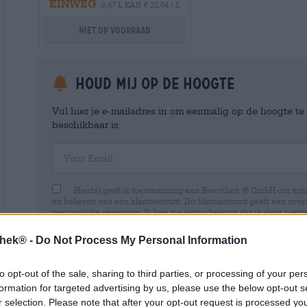
EINWEG
0,47 L KAN € 22,04 / L
Niet op voorraad
Houd mij op de hoogte
Vul hier je e-mailadres in om eenmalig op de hoogte t
beschikbaar is.
Your Email
Hierbij geef ik toestemming aan Bierothek ® GmbH om mi
en beheren van een klantaccount. Dit klantaccount geeft een overz
persoonlijke gegevens. Ik ben me ervan bewust dat ik deze toest
kan intrekken door een e-mail te sturen naar shop@bierothek.de.
toestemming geen invloed heeft op de rechtmatigheid van de ve
thek® -
Do Not Process My Personal Information
uitgevoerd tot het moment van intrekking. Meer informatie vindt
to opt-out of the sale, sharing to third parties, or processing of your per
formation for targeted advertising by us, please use the below opt-out s
r selection. Please note that after your opt-out request is processed y