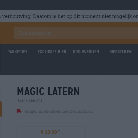
 verbouwing. Daarom is het op dit moment niet mogelijk om
Pakketjes
Exclusief Bier
Brouwerijen
Bierstijlen
magic latern
Braufrisch
Black Project
Artikel momenteel niet beschikbaar
€ 10,69