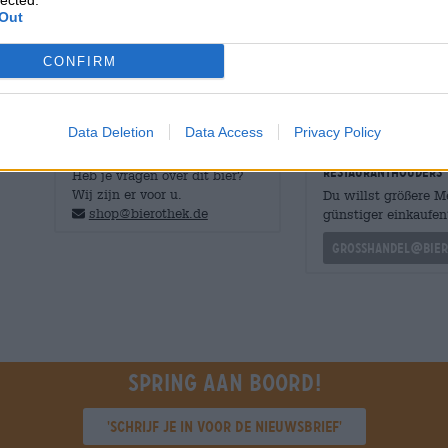
lected.
zout geeft het bier een interessante twist en balanceert
Out
zuurgraad.
CONFIRM
Data Deletion
Data Access
Privacy Policy
GRATIS BIERCONSULT
handelaren of
restauranthouders
Heb je vragen over dit bier?
Wij zijn er voor u.
Du willst größere 
shop@bierothek.de
günstiger einkaufen
grosshandel@bier
Spring aan boord!
'Schrijf je in voor de nieuwsbrief'