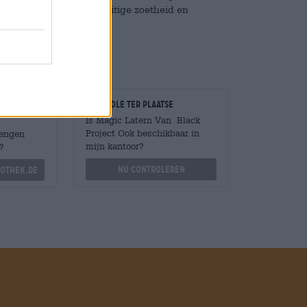
 op elegante wijze de fruitige zoetheid en
Controle ter plaatse
Is Magic Latern Van Black
Project Ook beschikbaar in
Mengen
mijn kantoor?
?
Nu controleren
othek.de