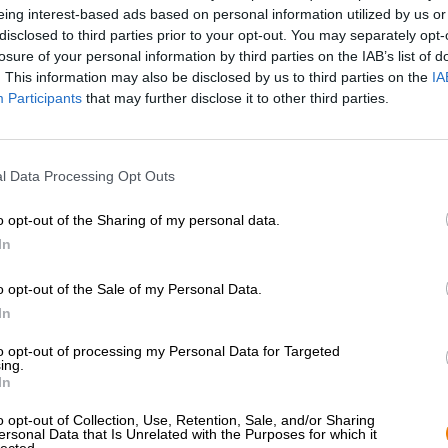
eing interest-based ads based on personal information utilized by us or
* Prijzen zijn inclusief wettelijke BTW. Plus
Scheepvaart
plus
disclosed to third parties prior to your opt-out. You may separately opt-
* Prijzen zijn inclusief accijns
losure of your personal information by third parties on the IAB’s list of
. This information may also be disclosed by us to third parties on the
IA
Omschrijving
Info
Beoordelingen
(0)
Participants
that may further disclose it to other third parties.
De magische lamp is een legendarisch object: er zou een
l Data Processing Opt Outs
vervullen zodra je hem bevrijdt. Door de eeuwen heen zij
Verre Oosten gereisd om een van de glanzende gouden l
o opt-out of the Sharing of my personal data.
gezondheid, geluk in de liefde, huis, tuin, paard en sch
In
zeldzame djinn in hun gouden gevangenis vindt.
We kunnen niet met zekerheid zeggen of er een wensve
o opt-out of the Sale of my Personal Data.
Project leeft. We weten echter dat de blikjes van de Tov
In
bevatten. De brouwers hebben een heel assortiment frui
met roze Himalayazout en zich kenmerken door hun heer
to opt-out of processing my Personal Data for Targeted
ing.
Toverlantaarn in de versie met passievrucht en bloedsin
In
wordt gebrouwen met tarwemout en de fermentatie word
o opt-out of Collection, Use, Retention, Sale, and/or Sharing
koelschip van de brouwerij leven. Het warmgouden bier
ersonal Data that Is Unrelated with the Purposes for which it
delicaat naar lichte mout, vers geperst sinaasappelsap e