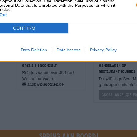
o opt-out of Collection, Use, Retention, Sale, and/or Sharing
winterbier past ook perfect bij wildgerechten. De Chris
ersonal Data that Is Unrelated with the Purposes for which it
lected.
langzaam gestoofd hertenvlees met spruitjes en spek, 
Out
rode wijnsaus. De elegante kruiden en complexe struct
en maken het kerstdiner tot een echt hoogtepunt.
CONFIRM
Wij hebben de Christmas Ale in twee praktische maten i
en in het
stijlvolle 0,75l formaat
. Dit laatste is ook een 
Data Deletion
Data Access
Privacy Policy
GRATIS BIERCONSULT
handelaren of
restauranthouders
Heb je vragen over dit bier?
Wij zijn er voor u.
Du willst größere 
shop@bierothek.de
günstiger einkaufen
grosshandel@bier
Spring aan boord!