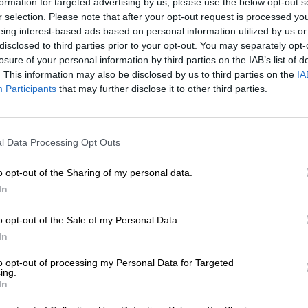
formation for targeted advertising by us, please use the below opt-out s
r selection. Please note that after your opt-out request is processed y
* Prijzen zijn inclusief wettelijke BTW. Plus
Scheepvaart
plus
eing interest-based ads based on personal information utilized by us or
* Prijzen zijn inclusief accijns
disclosed to third parties prior to your opt-out. You may separately opt-
losure of your personal information by third parties on the IAB’s list of
. This information may also be disclosed by us to third parties on the
IA
Omschrijving
Info
Beoordelingen
(1)
Participants
that may further disclose it to other third parties.
De Christmas Ale van de Belgische brouwerij St. Bernar
l Data Processing Opt Outs
assortiment feestelijke kerstbieren. Met zijn winterse k
Christmas Ale een absolute favoriet.
o opt-out of the Sharing of my personal data.
De quadrupel vloeit in een diepe, donkere mahoniehoute
In
melkschuimachtige kroon. Uit het licht getinte schuim sti
ontmoeten gedroogde rode bessen rozijnen, gedroogde
o opt-out of the Sale of my Personal Data.
suiker. De eerste smaak is een fruitig bier met een hel
In
anijs combineert met fluweelzachte karamel en gerooste
fruit en delicaat smeltende chocolade complementeren h
to opt-out of processing my Personal Data for Targeted
geeft het bier een extra mooie complexiteit. Het alcoh
ing.
die zich uitstrekt van de tong tot aan de maag en je va
In
St. Bernardus Christmas Ale is de perfecte metgezel vo