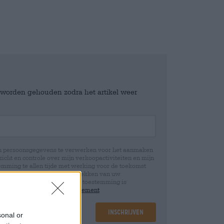
e worden gehouden zodra het artikel weer
jn persoonsgegevens te verwerken voor het aanmaken
icht en controle over mijn verkoopactiviteiten en mijn
emming te allen tijde met werking voor de toekomst
 Wij informeren u dat het intrekken van uw
rwerking die op basis van uw toestemming is
 u in onze
data protection statement
Inschrijven
sonal or