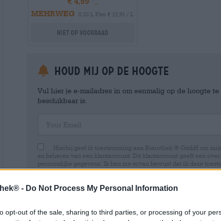
€ 4,59
MEHRWEG
0,33 L Fles € 12,91 / L
Niet op voorraad
Houd mij op de hoogte
Vul hier je e-mailadres in om eenmalig op de hoogte t
beschikbaar is.
Your Email
Hierbij geef ik toestemming aan Bierothek ® GmbH om mi
en beheren van een klantaccount. Dit klantaccount geeft een overz
persoonlijke gegevens. Ik ben me ervan bewust dat ik deze toest
kan intrekken door een e-mail te sturen naar shop@bierothek.de.
toestemming geen invloed heeft op de rechtmatigheid van de ve
uitgevoerd tot het moment van intrekking. Meer informatie vindt
thek® -
Do Not Process My Personal Information
to opt-out of the sale, sharing to third parties, or processing of your per