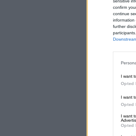
sensitive in
confirm you
continue se
information 
further disc
participants
Downstream 
Persona
I want t
Opted 
I want t
Opted 
I want 
Advertis
Opted 