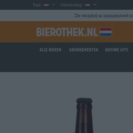
Skip to main content
Dutch
Nederland
Taal:
Verzending:
De winkel is momenteel in
Alle bieren
Abonnementen
Nieuwe hits