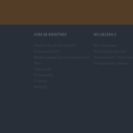
Over de Bierothek
Wij helpen u
Werken bij de Bierothek
Bier seminars
®
Duurzaamheid
Betalingsmethoden
Maatschappelijke betrokkenheid
Scheepvaart
/
Internat
Pers
Veelgestelde vragen
Tijdschrift
Downloads
Contact
Bedrijfs