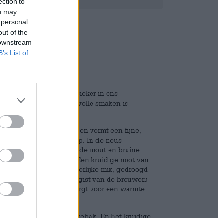
ection to
ou may
Deponeren
€ 0,10
 personal
out of the
 downstream
B’s List of
dus is opnieuw een klassieker in ons
arakter en overvloed aan volle smaken is
n toon het glas binnen en vormt een fijne,
jgt een rijk fruitaroma op. In de neus
 pruimen, donker gebrande mout en bruine
e reeks winterse smaken. Een kruidige noot van
rde kastanjes tot een heerlijke mix, gedroogd
et aromaspel. De eigen gist van de brouwerij
olpercentage van 10,0% zorgt voor een warmte
n binnenuit verwarmt.
or chocoladedesserts en gebak. En het kruidige