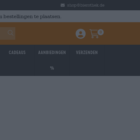
shop@bierothek.de
 bestellingen te plaatsen.
0
Einloggen / Anmelden
Warenkorb
Cadeaus
Aanbiedingen
Verzenden
%