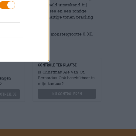
tmas Ale smaakt bijvoorbeeld uitstekend bij
boterachtige aardappelpuree en een romige
uur complementeren de hartige tonen prachtig
n ons assortiment: in de monstergrootte 0,33l
uitstekend cadeau!
Controle ter plaatse
Is Christmas Ale Van St.
Bernardus Ook beschikbaar in
Mengen
mijn kantoor?
?
Nu controleren
othek.de