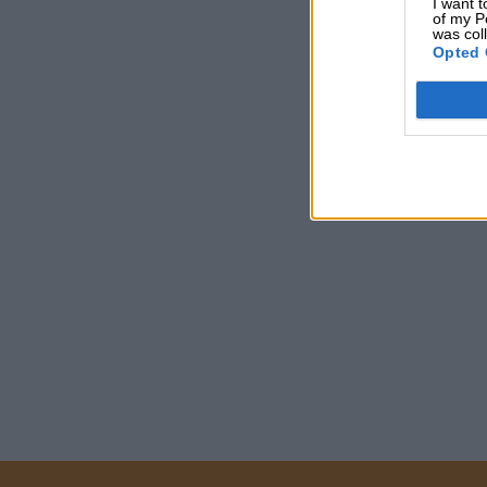
I want t
of my P
was col
Opted 