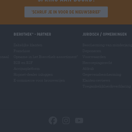
'Schrijf je in voor de nieuwsbrief'
Bierothek
- Partner
Juridisch / Opmerkingen
®
Zakelijke klanten
Bescherming van minderjari
Franchise
Deponeren
ionaal
Opname in het Bierothek-assortiment
Voorwaarden
®
B2B en B2F
Herroepingsrecht
Accijnsplatform
Afdruk
Hopnet-dealer inloggen
Gegevensbescherming
E-commerce voor brouwerijen
Klanten-reviews
Toegankelijkheidsverklaring