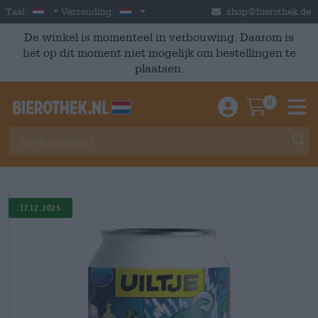
Skip to main content
Dutch
Nederland
Taal:
Verzending:
shop@bierothek.de
De winkel is momenteel in verbouwing. Daarom is
het op dit moment niet mogelijk om bestellingen te
plaatsen.
0
Einloggen / An
Warenkor
M
17.12.2025