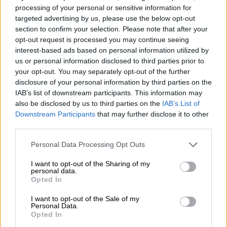
processing of your personal or sensitive information for
erboven.
targeted advertising by us, please use the below opt-out
Zijn nieuwste creatie is een Imperial India Pale Ale zoals
section to confirm your selection. Please note that after your
de wereld nog nooit heeft gezien: het gehopte monster is
opt-out request is processed you may continue seeing
gemaakt van vijf verschillende soorten groen goud en een
interest-based ads based on personal information utilized by
mix van Nieuw-Zeelandse hop. Amarillo, Chinook,
us or personal information disclosed to third parties prior to
Ekuanot, Mozaïek en Simcoe blazen het beest tot leven en
your opt-out. You may separately opt-out of the further
geven het naast zijn adembenemende smaak ook een
disclosure of your personal information by third parties on the
krachtige 75 bittere eenheden. De hoppige constructie
IAB’s list of downstream participants. This information may
rust op een raamwerk van vier verschillende moutsoorten
also be disclosed by us to third parties on the
IAB’s List of
en een indrukwekkend alcoholpercentage van 8,2
Downstream Participants
that may further disclose it to other
procent.
third parties.
De Double IPA stroomt uit het blik in een prachtig
Personal Data Processing Opt Outs
kopergoud en wordt bekroond met een flinke hoeveelheid
hazelnootbruin schuim. De smaak bestaat uit veel
I want to opt-out of the Sharing of my
hoptonen en een vleugje karamel. Uitbundig fruitig,
personal data.
citrusfris, knisperend bitter, bloemig en harsachtig –
Opted In
kortom alles wat je van een écht goede India Pale Ale
mag verwachten!
I want to opt-out of the Sale of my
Personal Data.
Opted In