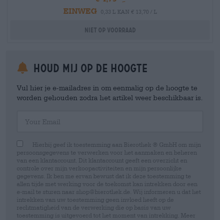
EINWEG
0,33 L KAN € 13,70 / L
Niet op voorraad
Houd mij op de hoogte
Vul hier je e-mailadres in om eenmalig op de hoogte te
worden gehouden zodra het artikel weer beschikbaar is.
Your Email
Hierbij geef ik toestemming aan Bierothek ® GmbH om mijn
persoonsgegevens te verwerken voor het aanmaken en beheren
van een klantaccount. Dit klantaccount geeft een overzicht en
controle over mijn verkoopactiviteiten en mijn persoonlijke
gegevens. Ik ben me ervan bewust dat ik deze toestemming te
allen tijde met werking voor de toekomst kan intrekken door een
e-mail te sturen naar shop@bierothek.de. Wij informeren u dat het
intrekken van uw toestemming geen invloed heeft op de
rechtmatigheid van de verwerking die op basis van uw
toestemming is uitgevoerd tot het moment van intrekking. Meer