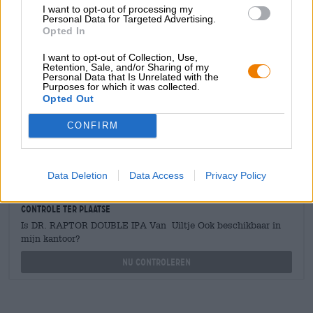
I want to opt-out of processing my
Personal Data for Targeted Advertising.
Opted In
GRATIS BIERCONSULT
I want to opt-out of Collection, Use,
Heb je vragen over dit bier? Wij zijn er voor u.
Retention, Sale, and/or Sharing of my
shop@bierothek.de
Personal Data that Is Unrelated with the
Purposes for which it was collected.
Opted Out
handelaren of restauranthouders
CONFIRM
Du willst größere Mengen günstiger einkaufen?
grosshandel@bierothek.de
Data Deletion
Data Access
Privacy Policy
Controle ter plaatse
Is DR. RAPTOR DOUBLE IPA Van Uiltje Ook beschikbaar in
mijn kantoor?
Nu controleren