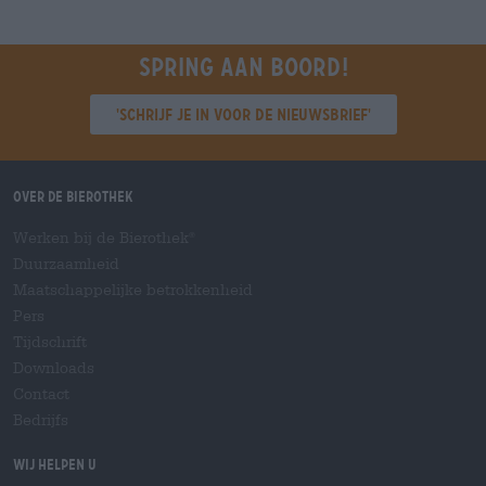
Spring aan boord!
'Schrijf je in voor de nieuwsbrief'
Over de Bierothek
Werken bij de Bierothek
®
Duurzaamheid
Maatschappelijke betrokkenheid
Pers
Tijdschrift
Downloads
Contact
Bedrijfs
Wij helpen u