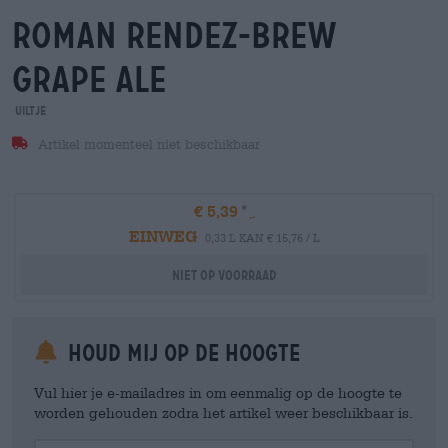
roman rendez-brew
grape ale
Uiltje
Artikel momenteel niet beschikbaar
€ 5,39
EINWEG
0,33 L KAN € 15,76 / L
Niet op voorraad
Houd mij op de hoogte
Vul hier je e-mailadres in om eenmalig op de hoogte te
worden gehouden zodra het artikel weer beschikbaar is.
Your Email