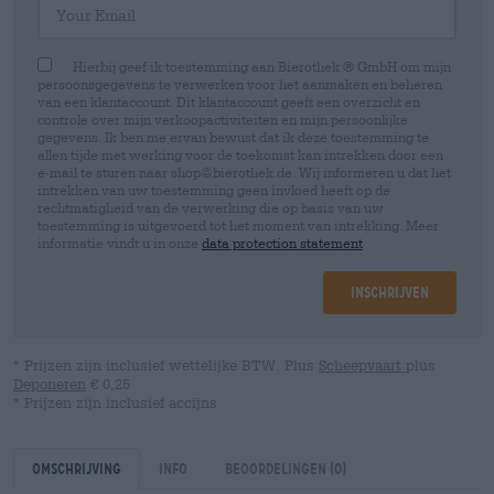
Hierbij geef ik toestemming aan Bierothek ® GmbH om mijn
persoonsgegevens te verwerken voor het aanmaken en beheren
van een klantaccount. Dit klantaccount geeft een overzicht en
controle over mijn verkoopactiviteiten en mijn persoonlijke
gegevens. Ik ben me ervan bewust dat ik deze toestemming te
allen tijde met werking voor de toekomst kan intrekken door een
e-mail te sturen naar shop@bierothek.de. Wij informeren u dat het
intrekken van uw toestemming geen invloed heeft op de
rechtmatigheid van de verwerking die op basis van uw
toestemming is uitgevoerd tot het moment van intrekking. Meer
informatie vindt u in onze
data protection statement
Inschrijven
* Prijzen zijn inclusief wettelijke BTW. Plus
Scheepvaart
plus
Deponeren
€ 0,25
* Prijzen zijn inclusief accijns
Omschrijving
Info
Beoordelingen
(0)