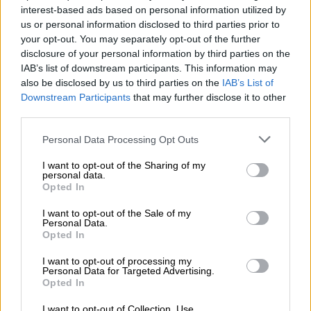
interest-based ads based on personal information utilized by
kruidigheid, grapefruitschillen en bergamot zorgen voor
us or personal information disclosed to third parties prior to
een pittige frisheid en het korianderzaad tovert een
your opt-out. You may separately opt-out of the further
kruidige toets in het bier.
disclosure of your personal information by third parties on the
Uiltjes Roman Rendez-Brew brengt een passend
IAB’s list of downstream participants. This information may
alcoholpercentage van 5,9% op tafel en smaakt alsof een
also be disclosed by us to third parties on the
IAB’s List of
goede, op eikenhouten vaten gerijpte rode wijn, romige
Downstream Participants
that may further disclose it to other
toffee, wit druivensap en lichte mout elkaar op de tong
third parties.
ontmoeten. Onconventioneel!
Personal Data Processing Opt Outs
I want to opt-out of the Sharing of my
personal data.
Opted In
GRATIS BIERCONSULT
I want to opt-out of the Sale of my
Heb je vragen over dit bier? Wij zijn er voor u.
Personal Data.
shop@bierothek.de
Opted In
I want to opt-out of processing my
Personal Data for Targeted Advertising.
handelaren of restauranthouders
Opted In
Du willst größere Mengen günstiger einkaufen?
I want to opt-out of Collection, Use,