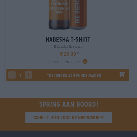
Habesha T-Shirt
Habesha Brewery
€ 20,39
-
1 St. - € 20,39 / St.
Toevoegen aan winkelwagen
decrease quantity
increase quantity
Spring aan boord!
'Schrijf je in voor de nieuwsbrief'