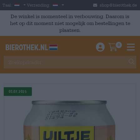
Skip to main content
Dutch
Nederland
Taal:
Verzending:
shop@bierothek.de
De winkel is momenteel in verbouwing. Daarom is
het op dit moment niet mogelijk om bestellingen te
plaatsen.
0
Einloggen / An
Warenkor
M
01.07.2025