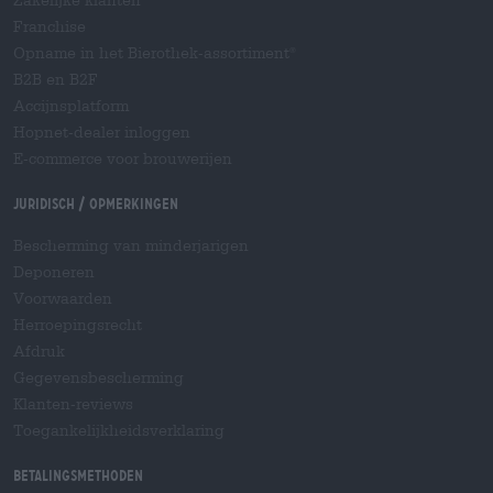
Zakelijke klanten
Franchise
Opname in het Bierothek-assortiment
®
B2B en B2F
Accijnsplatform
Hopnet-dealer inloggen
E-commerce voor brouwerijen
Juridisch / Opmerkingen
Bescherming van minderjarigen
Deponeren
Voorwaarden
Herroepingsrecht
Afdruk
Gegevensbescherming
Klanten-reviews
Toegankelijkheidsverklaring
Betalingsmethoden