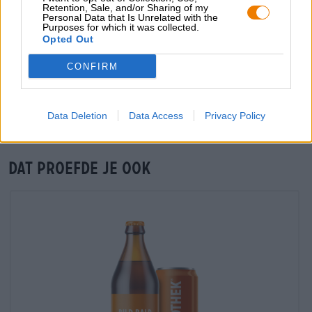
Retention, Sale, and/or Sharing of my
grosshandel@bierothek.de
Personal Data that Is Unrelated with the
Purposes for which it was collected.
Opted Out
Controle ter plaatse
CONFIRM
Is Roman Rendez-Brew Grape Ale Van Uiltje Ook beschikbaar
in mijn kantoor?
Nu controleren
Data Deletion
Data Access
Privacy Policy
Dat proefde je ook