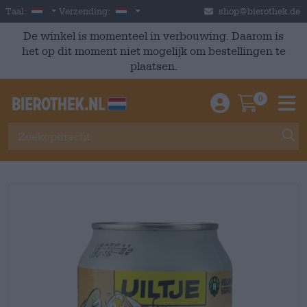
Skip to main content
Dutch
Nederland
Taal:
Verzending:
shop@bierothek.de
De winkel is momenteel in verbouwing. Daarom is
het op dit moment niet mogelijk om bestellingen te
plaatsen.
0
Einloggen / An
Warenkor
M