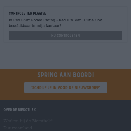
Controle ter plaatse
Is Red Shirt Rodeo Riding - Red IPA Van Uiltje Ook
beschikbaar in mijn kantoor?
Nu controleren
Spring aan boord!
'Schrijf je in voor de nieuwsbrief'
Over de Bierothek
Werken bij de Bierothek
®
Duurzaamheid