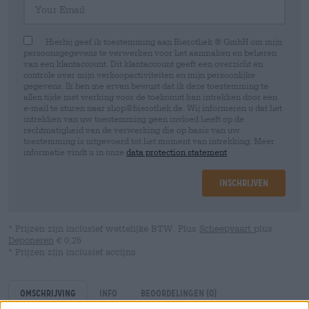
Hierbij geef ik toestemming aan Bierothek ® GmbH om mijn
persoonsgegevens te verwerken voor het aanmaken en beheren
van een klantaccount. Dit klantaccount geeft een overzicht en
controle over mijn verkoopactiviteiten en mijn persoonlijke
gegevens. Ik ben me ervan bewust dat ik deze toestemming te
allen tijde met werking voor de toekomst kan intrekken door een
e-mail te sturen naar shop@bierothek.de. Wij informeren u dat het
intrekken van uw toestemming geen invloed heeft op de
rechtmatigheid van de verwerking die op basis van uw
toestemming is uitgevoerd tot het moment van intrekking. Meer
informatie vindt u in onze
data protection statement
Inschrijven
* Prijzen zijn inclusief wettelijke BTW. Plus
Scheepvaart
plus
Deponeren
€ 0,25
* Prijzen zijn inclusief accijns
Omschrijving
Info
Beoordelingen
(0)