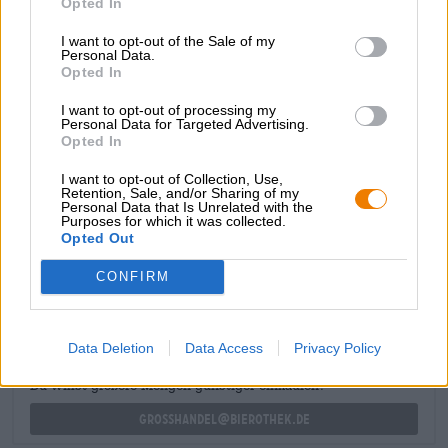
Opted In
gebrande mout, toffee en een hele reeks rijp rood fruit.
Iedereen die dapper genoeg is om deze Plaza de Toros te
I want to opt-out of the Sale of my
Personal Data.
betreden, wordt beloond met een explosie van grapefruit,
Opted In
kruiden, citrus, karamel, geroosterd brood en dennenhars.
I want to opt-out of processing my
Uiltjes Red Shirt Rodeo Riding is een sonore IPA met een
Personal Data for Targeted Advertising.
krachtig karakter en veel swing. Jaaaaaaa!
Opted In
I want to opt-out of Collection, Use,
Retention, Sale, and/or Sharing of my
Personal Data that Is Unrelated with the
Purposes for which it was collected.
Opted Out
GRATIS BIERCONSULT
Heb je vragen over dit bier? Wij zijn er voor u.
CONFIRM
shop@bierothek.de
Data Deletion
Data Access
Privacy Policy
handelaren of restauranthouders
Du willst größere Mengen günstiger einkaufen?
grosshandel@bierothek.de