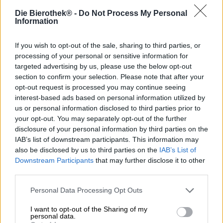
Die Bierothek® -
Do Not Process My Personal
Information
Sommige bieren zijn zijdezachte dekbedden die het
gehemelte verwennen met een rijkdom aan harmonieuze
smaakcomponenten, de keel strelen met fluwelen
If you wish to opt-out of the sale, sharing to third parties, or
handschoenen en een aangename warmte in de maag
processing of your personal or sensitive information for
verspreiden. Anderen zijn scherper, krasser, koppiger en
targeted advertising by us, please use the below opt-out
uitdagender. Uiltjes Red Shirt Rodeo Riding valt zeker in
section to confirm your selection. Please note that after your
de laatste categorie.
opt-out request is processed you may continue seeing
interest-based ads based on personal information utilized by
De Red India Pale Ale is tot stand gekomen in
us or personal information disclosed to third parties prior to
samenwerking met Hollands Hophuis en brengt de
your opt-out. You may separately opt-out of the further
krachtige hopsoorten Barbe Rouge en Elixir in de arena.
disclosure of your personal information by third parties on the
Beide geslachten komen uit Frankrijk en staan bekend om
IAB’s list of downstream participants. This information may
hun temperament en intense aroma. Barbe Rouge brengt
also be disclosed by us to third parties on the
IAB’s List of
fruitige bessentonen en sappige citrustonen in het
Downstream Participants
that may further disclose it to other
aromatische spel, terwijl Elixir het bos in het glas tovert
third parties.
en schittert met bloemige, houtachtige en citrusfrisse
elementen. De cowboys van Uiltje en Hollands Hophuis
Personal Data Processing Opt Outs
vatten deze wilde stieren bij de horens en temden ze tot
een zeer drinkbare, krachtig smakende IPA in een
I want to opt-out of the Sharing of my
koperrode gedaante. De luchtige ivoorkleurige
personal data.
schuimkraag verspreidt een verleidelijke geur van