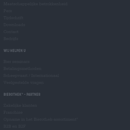
Maatschappelijke betrokkenheid
Pers
Tijdschrift
Downloads
Contact
Bedrijfs
Wij helpen u
Bier seminars
Betalingsmethoden
Scheepvaart
/
Internationaal
Veelgestelde vragen
Bierothek
- Partner
®
Zakelijke klanten
Franchise
Opname in het Bierothek-assortiment
®
B2B en B2F