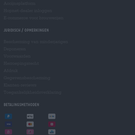
Accijnsplatform
Hopnet-dealer inloggen
E-commerce voor brouwerijen
Juridisch / Opmerkingen
Bescherming van minderjarigen
Deponeren
Voorwaarden
Herroepingsrecht
Afdruk
Gegevensbescherming
Klanten-reviews
Toegankelijkheidsverklaring
Betalingsmethoden