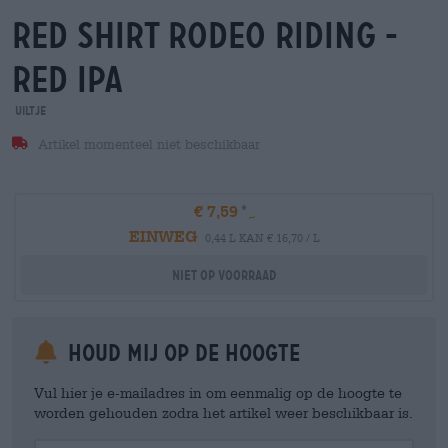
red shirt rodeo riding -
red ipa
Uiltje
Artikel momenteel niet beschikbaar
€ 7,59
EINWEG
0,44 L KAN € 16,70 / L
Niet op voorraad
Houd mij op de hoogte
Vul hier je e-mailadres in om eenmalig op de hoogte te
worden gehouden zodra het artikel weer beschikbaar is.
Your Email