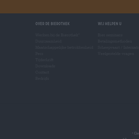
Over de Bierothek
Wij helpen u
Werken bij de Bierothek
Bier seminars
®
Duurzaamheid
Betalingsmethoden
Maatschappelijke betrokkenheid
Scheepvaart
/
Internat
Pers
Veelgestelde vragen
Tijdschrift
Downloads
Contact
Bedrijfs
Gel
*