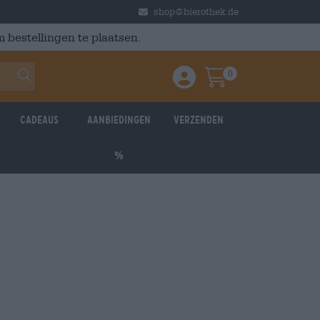
shop@bierothek.de
 bestellingen te plaatsen.
0
Einloggen / Anmelden
Warenkorb
Cadeaus
Aanbiedingen
Verzenden
%