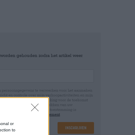
e worden gehouden zodra het artikel weer
jn persoonsgegevens te verwerken voor het aanmaken
icht en controle over mijn verkoopactiviteiten en mijn
emming te allen tijde met werking voor de toekomst
 Wij informeren u dat het intrekken van uw
rwerking die op basis van uw toestemming is
 u in onze
data protection statement
sonal or
Inschrijven
ection to