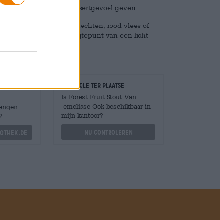
et bier nog meer een dessertgevoel geven.
ige maaltijd met wildgerechten, rood vlees of
f of vormt het zoete hoogtepunt van een licht
Controle ter plaatse
Is Forest Fruit Stout Van
emelisse Ook beschikbaar in
Mengen
mijn kantoor?
?
Nu controleren
othek.de