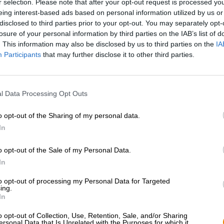
r selection. Please note that after your opt-out request is processed y
eing interest-based ads based on personal information utilized by us or
* Prijzen zijn inclusief wettelijke BTW. Plus
Scheepvaart
plus
disclosed to third parties prior to your opt-out. You may separately opt-
* Prijzen zijn inclusief accijns
losure of your personal information by third parties on the IAB’s list of
. This information may also be disclosed by us to third parties on the
IA
Participants
that may further disclose it to other third parties.
Omschrijving
Info
Beoordelingen
(5)
l Data Processing Opt Outs
De Nederlandse brouwerij Emelisse staat bekend om haar 
een goed voorbeeld van het enthousiasme van de brouw
o opt-out of the Sharing of my personal data.
Als we stereotypen mogen geloven, zijn mannen geen g
In
zoetekauw zijn meestal vrouwelijk en de meesters van 
biertje in plaats van een zoete caloriebom. Voor alle stel
o opt-out of the Sale of my Personal Data.
hebben wij de oplossing: Forest Fruit Stout.
In
Forest Fruit Stout wordt vaak omschreven als een vloeib
to opt-out of processing my Personal Data for Targeted
kastanjebruine bier met een heerlijk romige schuimkraag
ing.
zodra je het schenkt. De aroma's van wilde bessen komen
In
alsof je geen bier in je glas hebt gedaan, maar een vr
bessenindruk is niet bedrieglijk: de Forest Fruit Stout 
o opt-out of Collection, Use, Retention, Sale, and/or Sharing
donkere bessen, bramen en bosbessen. Terwijl je geniet
ersonal Data that Is Unrelated with the Purposes for which it