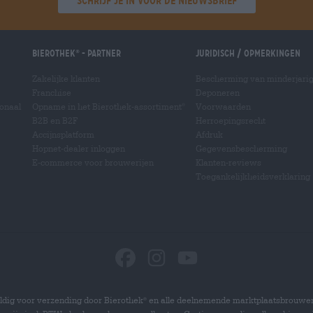
'Schrijf je in voor de nieuwsbrief'
Bierothek
- Partner
Juridisch / Opmerkingen
®
Zakelijke klanten
Bescherming van minderjari
Franchise
Deponeren
ionaal
Opname in het Bierothek-assortiment
Voorwaarden
®
B2B en B2F
Herroepingsrecht
Accijnsplatform
Afdruk
Hopnet-dealer inloggen
Gegevensbescherming
E-commerce voor brouwerijen
Klanten-reviews
Toegankelijkheidsverklaring
dig voor verzending door Bierothek
en alle deelnemende marktplaatsbrouwer
®