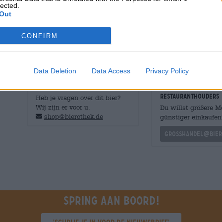
lected.
vergezeld door delicate geroosterde moutaroma's, die h
Out
De Forest Fruit Stout is het hoogtepunt van een weelder
aardse groenten. Het rondt een zware maaltijd perfect a
CONFIRM
zomerdiner.
Data Deletion
Data Access
Privacy Policy
GRATIS BIERCONSULT
handelaren of
restauranthouders
Heb je vragen over dit bier?
Wij zijn er voor u.
Du willst größere 
shop@bierothek.de
günstiger einkaufen
grosshandel@bier
Spring aan boord!