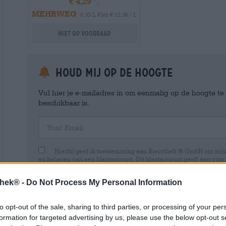
€ 4,29
MEHRWEG
0,33 L Fles € 12,36 / L
Niet op voorraad
Houd mij op de hoogte
Vul hier je e-mailadres in om eenmalig op de hoogte t
beschikbaar is.
Your Email
Hierbij geef ik toestemming aan Bierothek ® GmbH om mi
en beheren van een klantaccount. Dit klantaccount geeft een overz
persoonlijke gegevens. Ik ben me ervan bewust dat ik deze toest
kan intrekken door een e-mail te sturen naar shop@bierothek.de.
thek® -
Do Not Process My Personal Information
toestemming geen invloed heeft op de rechtmatigheid van de ve
uitgevoerd tot het moment van intrekking. Meer informatie vindt
to opt-out of the sale, sharing to third parties, or processing of your per
formation for targeted advertising by us, please use the below opt-out s