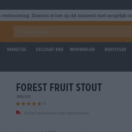
 verbouwing. Daarom is het op dit moment niet mogelijk om
Pakketjes
Exclusief Bier
Brouwerijen
Bierstijlen
forest fruit stout
emelisse
(5)
Artikel momenteel niet beschikbaar