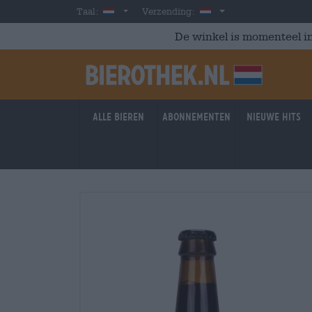
Skip to main content
Dutch
Nederland
Taal:
Verzending:
De winkel is momenteel in
Alle bieren
Abonnementen
Nieuwe hits