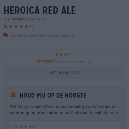
heroica red ale
Steamworks Brewing Co.
(2)
Artikel momenteel niet beschikbaar
€ 6,19
EINWEG
0,47 L KAN € 12,60 / L
Niet op voorraad
Houd mij op de hoogte
Vul hier je e-mailadres in om eenmalig op de hoogte te
worden gehouden zodra het artikel weer beschikbaar is.
Your Email