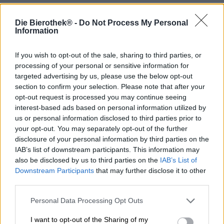
Als je in een brouwerij werkt, is het afterwork-bier net zo
Die Bierothek® -
Do Not Process My Personal
goed een onderdeel van de werkdag als de lunchpauze of
Information
vergaderingen. Het personeel van de Canadese brouwerij
Steamworks Brewing heeft een duidelijke favoriet als het
om hun avondbier gaat: Steamworks Heroica Red Ale is
If you wish to opt-out of the sale, sharing to third parties, or
de perfecte compositie voor een gezellige afsluiting van
processing of your personal or sensitive information for
de dag en maakt indruk door zijn bijzonder drinkbare
targeted advertising by us, please use the below opt-out
karakter.
section to confirm your selection. Please note that after your
opt-out request is processed you may continue seeing
Het zijn echter niet de hoppen die in deze creatie de
interest-based ads based on personal information utilized by
hoofdrol spelen. Mout heeft in de hopgekke wereld van
us or personal information disclosed to third parties prior to
het craftbier bijna een plaats op de achtergrond gekregen
your opt-out. You may separately opt-out of the further
en vervaagt vaak wat in de met hop gevulde creaties.
disclosure of your personal information by third parties on the
Niet zo bij Heroica! De Red Ale gebruikt een
IAB’s list of downstream participants. This information may
indrukwekkende hoeveelheid van vijf verschillende
also be disclosed by us to third parties on the
IAB’s List of
moutsoorten en haalt een overvloed aan heerlijke aroma's
Downstream Participants
that may further disclose it to other
uit het graan. Hop hoort er uiteraard ook bij, maar de
third parties.
duidelijke hoofdrolspeler van dit bier is de mout in al zijn
glorie.
Personal Data Processing Opt Outs
Dit feit wordt duidelijk zodra je het in het glas schenkt:
I want to opt-out of the Sharing of my
Heroica vloeit in een koperachtig, glinsterend