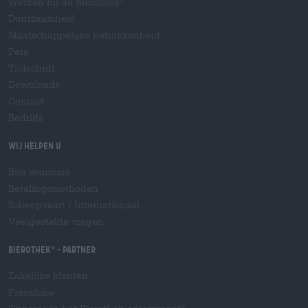
Werken bij de Bierothek
Duurzaamheid
Maatschappelijke betrokkenheid
Pers
Tijdschrift
Downloads
Contact
Bedrijfs
Wij helpen u
Bier seminars
Betalingsmethoden
Scheepvaart
/
Internationaal
Veelgestelde vragen
Bierothek
- Partner
®
Zakelijke klanten
Franchise
®