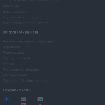
Opname in het Bierothek-assortiment
B2B en B2F
Accijnsplatform
Hopnet-dealer inloggen
E-commerce voor brouwerijen
Juridisch / Opmerkingen
Bescherming van minderjarigen
Deponeren
Voorwaarden
Herroepingsrecht
Afdruk
Gegevensbescherming
Klanten-reviews
Toegankelijkheidsverklaring
Betalingsmethoden