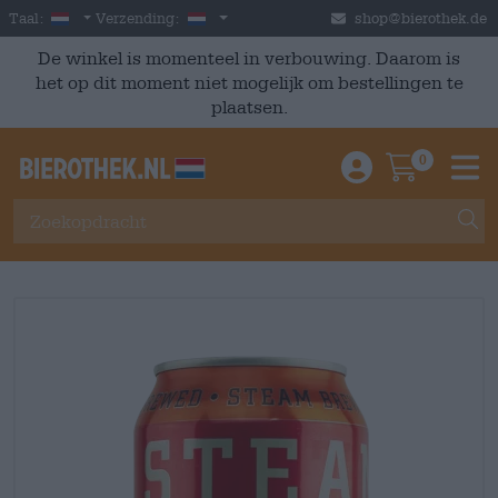
Skip to main content
Dutch
Nederland
Taal:
Verzending:
shop@bierothek.de
De winkel is momenteel in verbouwing. Daarom is
het op dit moment niet mogelijk om bestellingen te
plaatsen.
0
Einloggen / An
Warenkor
M