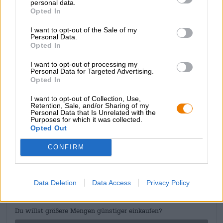
personal data.
kastanjebruin het glas in en verspreidt een verleidelijke
Opted In
geur van versgebakken koekjes, gekonfijt fruit en fijn
geroosterde granen. De hop draagt subtiele hints van
I want to opt-out of the Sale of my
citrusfruit en dennenhars bij. De initiële smaak onthult
Personal Data.
Opted In
een drinkbaar bier met tonen van geroosterde hazelnoten,
romige toffee en sterke mout. Een vleugje grapefruit,
I want to opt-out of processing my
grasachtige ondertonen en een mooie bitterheid maken
Personal Data for Targeted Advertising.
het biergenot compleet.
Opted In
I want to opt-out of Collection, Use,
Wij voeren Heroica
zowel in flessen
als blikjes.
Retention, Sale, and/or Sharing of my
Personal Data that Is Unrelated with the
Purposes for which it was collected.
Opted Out
GRATIS BIERCONSULT
CONFIRM
Heb je vragen over dit bier? Wij zijn er voor u.
shop@bierothek.de
Data Deletion
Data Access
Privacy Policy
handelaren of restauranthouders
Du willst größere Mengen günstiger einkaufen?