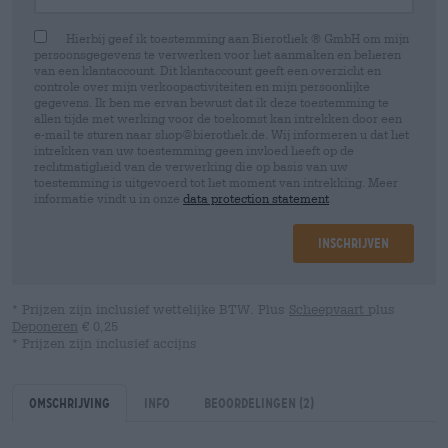
Hierbij geef ik toestemming aan Bierothek ® GmbH om mijn
persoonsgegevens te verwerken voor het aanmaken en beheren
van een klantaccount. Dit klantaccount geeft een overzicht en
controle over mijn verkoopactiviteiten en mijn persoonlijke
gegevens. Ik ben me ervan bewust dat ik deze toestemming te
allen tijde met werking voor de toekomst kan intrekken door een
e-mail te sturen naar shop@bierothek.de. Wij informeren u dat het
intrekken van uw toestemming geen invloed heeft op de
rechtmatigheid van de verwerking die op basis van uw
toestemming is uitgevoerd tot het moment van intrekking. Meer
informatie vindt u in onze
data protection statement
Inschrijven
* Prijzen zijn inclusief wettelijke BTW. Plus
Scheepvaart
plus
Deponeren
€ 0,25
* Prijzen zijn inclusief accijns
Omschrijving
Info
Beoordelingen
(2)