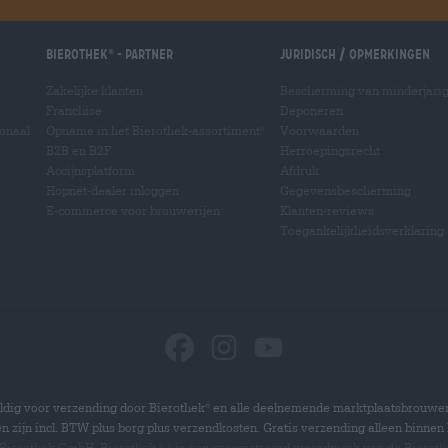
Bierothek
- Partner
Juridisch / Opmerkingen
®
Zakelijke klanten
Bescherming van minderjari
Franchise
Deponeren
ionaal
Opname in het Bierothek-assortiment
Voorwaarden
®
B2B en B2F
Herroepingsrecht
Accijnsplatform
Afdruk
Hopnet-dealer inloggen
Gegevensbescherming
E-commerce voor brouwerijen
Klanten-reviews
Toegankelijkheidsverklaring
dig voor verzending door Bierothek
en alle deelnemende marktplaatsbrouwer
®
zen zijn incl. BTW plus borg plus verzendkosten. Gratis verzending alleen binnen 
 Bierothek GmbH. Bierothek
is een geregistreerd woordmerk van de Bierot
®
®