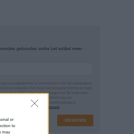
e worden gehouden zodra het artikel weer
jn persoonsgegevens te verwerken voor het aanmaken
icht en controle over mijn verkoopactiviteiten en mijn
emming te allen tijde met werking voor de toekomst
 Wij informeren u dat het intrekken van uw
rwerking die op basis van uw toestemming is
 u in onze
data protection statement
sonal or
Inschrijven
ection to
ou may