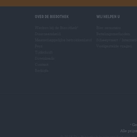
Over de Bierothek
Wij helpen u
Werken bij de Bierothek
Bier seminars
®
Duurzaamheid
Betalingsmethoden
Maatschappelijke betrokkenheid
Scheepvaart
/
Internat
Pers
Veelgestelde vragen
Tijdschrift
Downloads
Contact
Bedrijfs
Gel
*
Alle prij
© 2026 Die Bierothek
is een product van de