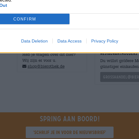
lected.
pittige mix van sinaasappel, mandarijn, limoen, munt e
Out
frisse zuurgraad en een royale portie vanille ronden de
CONFIRM
Data Deletion
Data Access
Privacy Policy
GRATIS BIERCONSULT
handelaren of
restauranthouders
Heb je vragen over dit bier?
Wij zijn er voor u.
Du willst größere 
shop@bierothek.de
günstiger einkaufen
grosshandel@bier
Spring aan boord!
'Schrijf je in voor de nieuwsbrief'