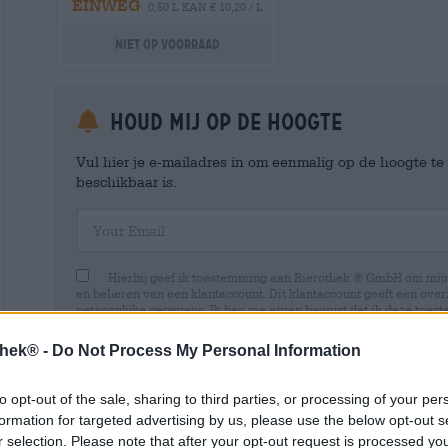
EINWEG
0,50 L KAN € 10,20 / L
Niet op voorraad
Houd mij op de hoogte
Vul hier je e-mailadres in om eenmalig op de hoogte t
beschikbaar is.
Your Email
Hierbij geef ik toestemming aan Bierothek ® GmbH om mi
en beheren van een klantaccount. Dit klantaccount geeft een overz
persoonlijke gegevens. Ik ben me ervan bewust dat ik deze toest
kan intrekken door een e-mail te sturen naar shop@bierothek.de.
toestemming geen invloed heeft op de rechtmatigheid van de ve
thek® -
Do Not Process My Personal Information
uitgevoerd tot het moment van intrekking. Meer informatie vindt
to opt-out of the sale, sharing to third parties, or processing of your per
formation for targeted advertising by us, please use the below opt-out s
r selection. Please note that after your opt-out request is processed y