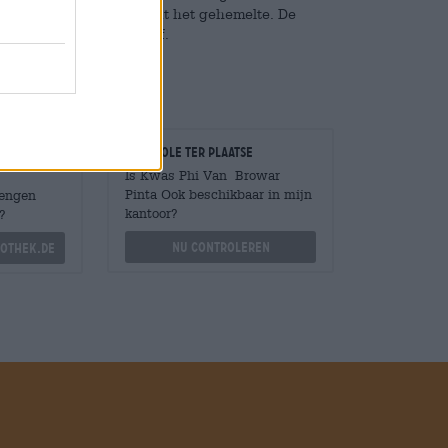
n tropische tonen verwent het gehemelte. De
 smaakbeleving perfect af.
Controle ter plaatse
Is Kwas Phi Van Browar
Pinta Ook beschikbaar in mijn
Mengen
kantoor?
?
Nu controleren
othek.de