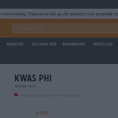
 verbouwing. Daarom is het op dit moment niet mogelijk om
Pakketjes
Exclusief Bier
Brouwerijen
Bierstijlen
kwas phi
Browar Pinta
Artikel momenteel niet beschikbaar
€ 5,29