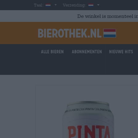
Skip to main content
Dutch
Nederland
Taal:
Verzending:
De winkel is momenteel in
Alle bieren
Abonnementen
Nieuwe hits