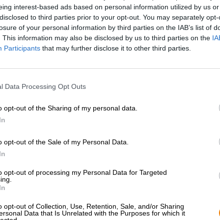
eing interest-based ads based on personal information utilized by us or
* Prijzen zijn inclusief wettelijke BTW. Plus
Scheepvaart
plus
disclosed to third parties prior to your opt-out. You may separately opt-
* Prijzen zijn inclusief accijns
losure of your personal information by third parties on the IAB’s list of
. This information may also be disclosed by us to third parties on the
IA
Omschrijving
Info
Beoordelingen
(0)
Participants
that may further disclose it to other third parties.
Sinaasappel, mandarijn en vanille is een smaakcombinat
l Data Processing Opt Outs
een heel specifiek ijsje. De zomerdelicatesse werd verk
in de zomers van het afgelopen decennium een absolute b
o opt-out of the Sharing of my personal data.
wachtte een fruitige swirl in fel oranje op je - een onve
In
De brouwers van het Poolse Browar Pinta zijn diep in d
bier gebrouwen uit de herinneringen aan eindeloze da
o opt-out of the Sale of my Personal Data.
zonnebrandcrème en verfrissende ijspauzes. Naast een l
In
brengt je tropische zuurtje de zonnige aroma's van sinaa
Havervlokken geven het zure bier zijn heerlijk romige co
to opt-out of processing my Personal Data for Targeted
ing.
sinaasappels een gouden zomerse sfeer oproept. De va
In
harmonieus en versterkt de gelijkenis met een fluweelz
o opt-out of Collection, Use, Retention, Sale, and/or Sharing
De creatie heet Kwas Phi. Het zure bier vloeit uit het bl
ersonal Data that Is Unrelated with the Purposes for which it
en ruikt er ook naar. De initiële smaak onthult een lic