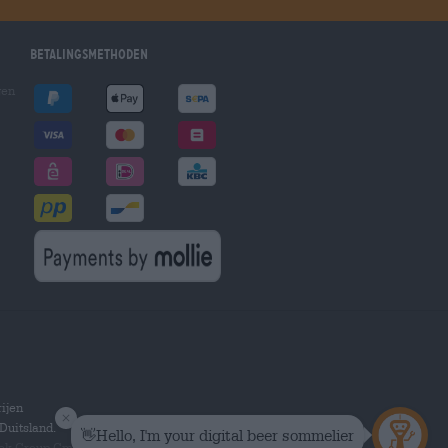
Betalingsmethoden
gen
ijen
Duitsland.
hek Group GmbH.
Alle rechten voorbehouden.