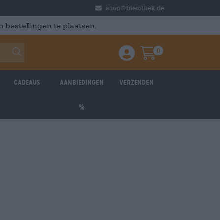
shop@bierothek.de
 bestellingen te plaatsen.
0
Einloggen / Anmelden
Warenkorb
Cadeaus
Aanbiedingen
Verzenden
%