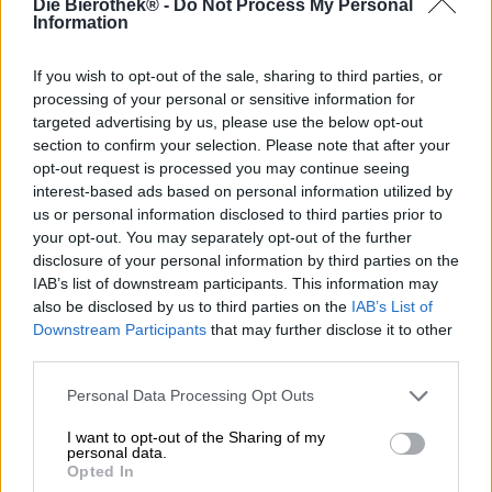
Die Bierothek® -
Do Not Process My Personal
Yakima Chief Hops is een van de grootste hoptelers ter
Information
wereld. Gelegen in de zonnige Yakima-vallei, voorziet het
bedrijf brouwerijen over de hele wereld van de beste
kegels, extracten, pellets en andere hopproducten. Om de
If you wish to opt-out of the sale, sharing to third parties, or
kracht en uitmuntendheid van hun bloemen te vieren,
processing of your personal or sensitive information for
selecteert het bedrijf elk jaar brouwerijen die bieren
targeted advertising by us, please use the below opt-out
brouwen met een vooraf bepaalde selectie hop. Dit
section to confirm your selection. Please note that after your
evenement vindt jaarlijks plaats tijdens de oogst en is een
opt-out request is processed you may continue seeing
gelegenheid voor brouwers om persoonlijk de kwaliteit
interest-based ads based on personal information utilized by
van de hop te ervaren en ideeën uit te wisselen met
us or personal information disclosed to third parties prior to
collega’s en hoptelers.
your opt-out. You may separately opt-out of the further
disclosure of your personal information by third parties on the
Browar Pinta was de enige Poolse brouwerij die dit jaar
IAB’s list of downstream participants. This information may
werd uitgenodigd en vertegenwoordigt zijn land met
also be disclosed by us to third parties on the
IAB’s List of
grote trots. Het team koos voor de Cascade-variëteit uit de
Downstream Participants
that may further disclose it to other
overvloed aan uitstekende hop. Deze klassieker uit de
third parties.
ambachtelijke bierscene wordt gekenmerkt door intense
grapefruittonen en combineert citroenachtige frisheid en
Personal Data Processing Opt Outs
levendigheid met bloemige hints en een mooie
kruidigheid.
I want to opt-out of the Sharing of my
personal data.
Pinta heeft de eigenschappen van de hopsoorten fijn
Opted In
uitgewerkt en voor haar West Coast IPA gecombineerd