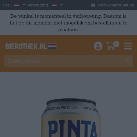
Skip to main content
Dutch
Nederland
Taal:
Verzending:
shop@bierothek.de
De winkel is momenteel in verbouwing. Daarom is
het op dit moment niet mogelijk om bestellingen te
plaatsen.
0
Einloggen / An
Warenkor
M