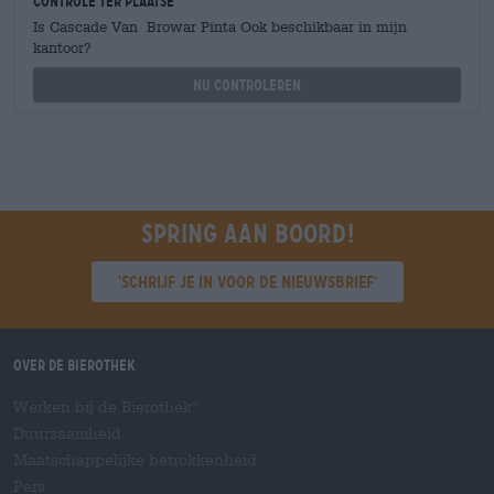
Controle ter plaatse
Is Cascade Van Browar Pinta Ook beschikbaar in mijn
kantoor?
Nu controleren
Spring aan boord!
'Schrijf je in voor de nieuwsbrief'
Over de Bierothek
Werken bij de Bierothek
®
Duurzaamheid
Maatschappelijke betrokkenheid
Pers