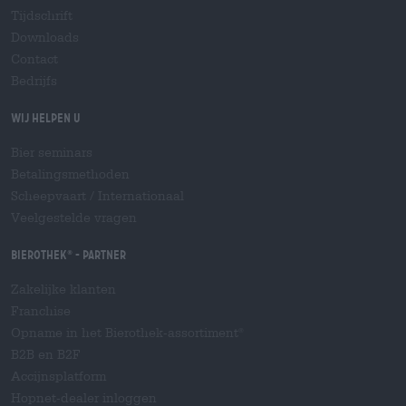
Tijdschrift
Downloads
Contact
Bedrijfs
Wij helpen u
Bier seminars
Betalingsmethoden
Scheepvaart
/
Internationaal
Veelgestelde vragen
Bierothek
- Partner
®
Zakelijke klanten
Franchise
Opname in het Bierothek-assortiment
®
B2B en B2F
Accijnsplatform
Hopnet-dealer inloggen