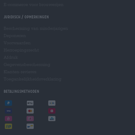
E-commerce voor brouwerijen
Juridisch / Opmerkingen
Bescherming van minderjarigen
Deponeren
Voorwaarden
Herroepingsrecht
Afdruk
Gegevensbescherming
Klanten-reviews
Toegankelijkheidsverklaring
Betalingsmethoden