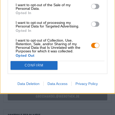
met een boeket van dennenhars, wilde bloemen en
I want to opt-out of the Sale of my
weidekruiden. Het resultaat is een citrusfrisse IPA met
Personal Data.
een rond karakter en een mooie balans tussen sappig
Opted In
fruit en kruidige specerijen. Een sterke bitterheid rondt
I want to opt-out of processing my
het smaakprofiel harmonieus af.
Personal Data for Targeted Advertising.
Opted In
I want to opt-out of Collection, Use,
Retention, Sale, and/or Sharing of my
Personal Data that Is Unrelated with the
Purposes for which it was collected.
GRATIS BIERCONSULT
Opted Out
Heb je vragen over dit bier? Wij zijn er voor u.
shop@bierothek.de
CONFIRM
handelaren of restauranthouders
Data Deletion
Data Access
Privacy Policy
Du willst größere Mengen günstiger einkaufen?
grosshandel@bierothek.de