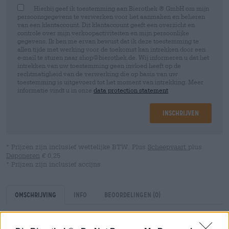
Hierbij geef ik toestemming aan Bierothek ® GmbH om mijn
persoonsgegevens te verwerken voor het aanmaken en beheren
van een klantaccount. Dit klantaccount geeft een overzicht en
controle over mijn verkoopactiviteiten en mijn persoonlijke
gegevens. Ik ben me ervan bewust dat ik deze toestemming te
allen tijde met werking voor de toekomst kan intrekken door een
e-mail te sturen naar shop@bierothek.de. Wij informeren u dat het
intrekken van uw toestemming geen invloed heeft op de
rechtmatigheid van de verwerking die op basis van uw
toestemming is uitgevoerd tot het moment van intrekking. Meer
informatie vindt u in onze
data protection statement
Inschrijven
* Prijzen zijn inclusief wettelijke BTW. Plus
Scheepvaart
plus
Deponeren
€ 0,25
* Prijzen zijn inclusief accijns
Omschrijving
Info
Beoordelingen
(0)