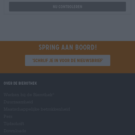
Nu controleren
Spring aan boord!
'Schrijf je in voor de nieuwsbrief'
Over de Bierothek
Werken bij de Bierothek
®
Duurzaamheid
Maatschappelijke betrokkenheid
Pers
Tijdschrift
Downloads