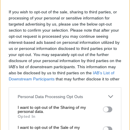
Ieder jaar vindt er tijdens de hopoogst een heel bijzonder
ritueel plaats in de Yakima Vallei. De grote hopteler
If you wish to opt-out of the sale, sharing to third parties, or
Yakima Chief Hops nodigt een aantal geselecteerde
processing of your personal or sensitive information for
brouwers van over de hele wereld uit om persoonlijk en
targeted advertising by us, please use the below opt-out
lokaal hun hopsoorten voor het komende brouwjaar te
section to confirm your selection. Please note that after your
selecteren. Dit spektakel heet de Yakima Chief Hops Hop
Selection en er is veel vraag naar de stoelen. Geen
opt-out request is processed you may continue seeing
wonder dat de uitgenodigde brouwerijteams naar de
interest-based ads based on personal information utilized by
Yakima-vallei mogen reizen, ideeën uitwisselen met de
us or personal information disclosed to third parties prior to
mensen die de hop dag na dag hebben helpen groeien
your opt-out. You may separately opt-out of the further
en bloeien, door de hoptuinen mogen lopen en de hop in
disclosure of your personal information by third parties on the
hun meest verse vorm kunnen ervaren. dichtbij. Het
IAB’s list of downstream participants. This information may
project helpt zowel brouwerijen als hoptelers en is jaar na
also be disclosed by us to third parties on the
IAB’s List of
jaar een echt hoogtepunt op de bierfestivalkalender.
Downstream Participants
that may further disclose it to other
third parties.
In 2022 was Browar Pinta de enige brouwerij uit Polen die
voor deze gelegenheid was uitgenodigd. Tijdens hun
Personal Data Processing Opt Outs
bezoek kwamen ze de hopsoort Strata tegen en werden
ze verliefd op het smaakprofiel, dat doet denken aan
I want to opt-out of the Sharing of my
meloen, fruitkauwgom en aardbeien. Strata is de
personal data.
hoofdrolspeler en naamgenoot van de nieuwe Hazy IPA,
Opted In
de hopsoorten Columbus, Idaho 7 Cryo, Talus en HBC-586
I want to opt-out of the Sale of my
verschijnen in de begeleidende rollen en versterken de