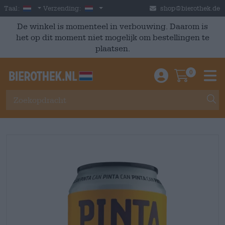
Skip to main content
Dutch
Nederland
Taal:
Verzending:
shop@bierothek.de
De winkel is momenteel in verbouwing. Daarom is
het op dit moment niet mogelijk om bestellingen te
plaatsen.
0
Einloggen / An
Warenkor
M