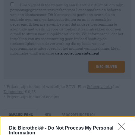
Hierbij geef ik toestemming aan Bierothek ® GmbH om mijn
persoonsgegevens te verwerken voor het aanmaken en beheren
van een klantaccount. Dit klantaccount geeft een overzicht en
controle over mijn verkoopactiviteiten en mijn persoonlijke
gegevens. Ik ben me ervan bewust dat ik deze toestemming te
allen tijde met werking voor de toekomst kan intrekken door een
e-mail te sturen naar shop@bierothek.de. Wij informeren u dat het
intrekken van uw toestemming geen invloed heeft op de
rechtmatigheid van de verwerking die op basis van uw
toestemming is uitgevoerd tot het moment van intrekking. Meer
informatie vindt u in onze
data protection statement
Inschrijven
* Prijzen zijn inclusief wettelijke BTW. Plus
Scheepvaart
plus
Deponeren
€ 0,25
* Prijzen zijn inclusief accijns
Omschrijving
Info
Beoordelingen
(0)
Die Bierothek® -
Do Not Process My Personal
Information