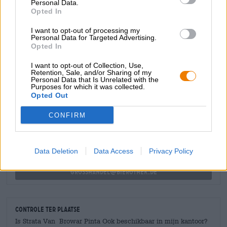
Personal Data.
sappige fruitigheid nog verder. De uitbundige tonen van
Opted In
perzik, aardbei en citrusfruit worden afgerond met een
frisse bitterheid.
I want to opt-out of processing my
Personal Data for Targeted Advertising.
Opted In
I want to opt-out of Collection, Use,
Retention, Sale, and/or Sharing of my
Personal Data that Is Unrelated with the
Purposes for which it was collected.
GRATIS BIERCONSULT
Opted Out
Heb je vragen over dit bier? Wij zijn er voor u.
shop@bierothek.de
CONFIRM
handelaren of restauranthouders
Data Deletion
Data Access
Privacy Policy
Du willst größere Mengen günstiger einkaufen?
grosshandel@bierothek.de
Controle ter plaatse
Is Strata Van Browar Pinta Ook beschikbaar in mijn kantoor?