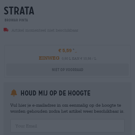
strata
Browar Pinta
Artikel momenteel niet beschikbaar
€ 5,59
EINWEG
0,50 L KAN € 10,56 / L
Niet op voorraad
Houd mij op de hoogte
Vul hier je e-mailadres in om eenmalig op de hoogte te
worden gehouden zodra het artikel weer beschikbaar is.
Your Email