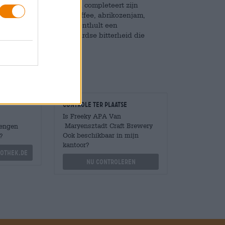
ouden kleur in het glas en completeert zijn
en reukverrukking van toffee, abrikozenjam,
igt uit tot drinken. Dit onthult een
roma's en een frisse, aardse bitterheid die
Controle ter plaatse
Is Freeky APA Van
Maryensztadt Craft Brewery
Mengen
Ook beschikbaar in mijn
?
kantoor?
othek.de
Nu controleren