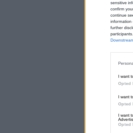
sensitive in
confirm you
continue se
information 
further disc
participants
Downstream 
Persona
I want t
Opted 
I want t
Opted 
I want 
Advertis
Opted 