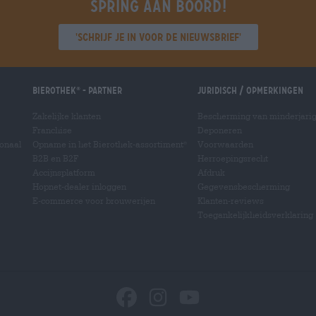
Spring aan boord!
'Schrijf je in voor de nieuwsbrief'
Bierothek
- Partner
Juridisch / Opmerkingen
®
Zakelijke klanten
Bescherming van minderjari
Franchise
Deponeren
ionaal
Opname in het Bierothek-assortiment
Voorwaarden
®
B2B en B2F
Herroepingsrecht
Accijnsplatform
Afdruk
Hopnet-dealer inloggen
Gegevensbescherming
E-commerce voor brouwerijen
Klanten-reviews
Toegankelijkheidsverklaring