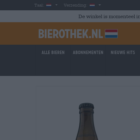
Skip to main content
Dutch
Nederland
Taal:
Verzending:
De winkel is momenteel in
Alle bieren
Abonnementen
Nieuwe hits