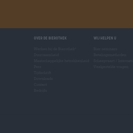
Over de Bierothek
Wij helpen u
Werken bij de Bierothek
Bier seminars
®
Duurzaamheid
Betalingsmethoden
Maatschappelijke betrokkenheid
Scheepvaart
/
Internat
Pers
Veelgestelde vragen
Tijdschrift
Downloads
Contact
Bedrijfs