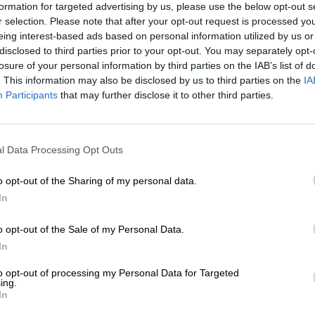
formation for targeted advertising by us, please use the below opt-out s
* Prijzen zijn inclusief wettelijke BTW. Plus
Scheepvaart
plus
r selection. Please note that after your opt-out request is processed y
* Prijzen zijn inclusief accijns
eing interest-based ads based on personal information utilized by us or
disclosed to third parties prior to your opt-out. You may separately opt-
losure of your personal information by third parties on the IAB’s list of
Omschrijving
Info
Beoordelingen
(0)
. This information may also be disclosed by us to third parties on the
IA
Participants
that may further disclose it to other third parties.
Bierstijl: Alcoholvrije APA
Nadat wijn lange tijd de kroon van de culinaire kunst w
l Data Processing Opt Outs
met lekker eten gepaard ging, heeft handgebrouwen amb
gevestigd in de haute cuisine. Chefs en sommeliers heb
o opt-out of the Sharing of my personal data.
samengestelde biercreaties en combineren al lang de 
In
gerechten.
Een uitstekende combinatie met gerookte forel op in sa
o opt-out of the Sale of my Personal Data.
kappertjes, mierikswortelcrème en citroenschil is bijv
In
Maryensztadt. De alcoholvrije American Pale Ale is op
en brengt een symfonie van tropisch fruit, citrusfris fru
to opt-out of processing my Personal Data for Targeted
vederlichte body, elegante frisheid en fruitige zuurgraad
ing.
In
uitstekend combineren met mediterrane gerechten en g