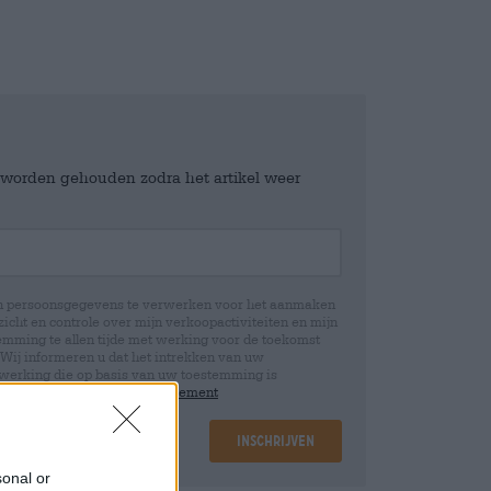
e worden gehouden zodra het artikel weer
jn persoonsgegevens te verwerken voor het aanmaken
icht en controle over mijn verkoopactiviteiten en mijn
emming te allen tijde met werking voor de toekomst
 Wij informeren u dat het intrekken van uw
rwerking die op basis van uw toestemming is
 u in onze
data protection statement
Inschrijven
sonal or