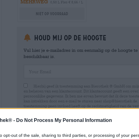
MEHRWEG
0,50 L Fles € 8,66 / L
Niet op voorraad
Houd mij op de hoogte
Vul hier je e-mailadres in om eenmalig op de hoogte t
beschikbaar is.
Your Email
Hierbij geef ik toestemming aan Bierothek ® GmbH om mi
en beheren van een klantaccount. Dit klantaccount geeft een overz
persoonlijke gegevens. Ik ben me ervan bewust dat ik deze toest
kan intrekken door een e-mail te sturen naar shop@bierothek.de.
toestemming geen invloed heeft op de rechtmatigheid van de ve
uitgevoerd tot het moment van intrekking. Meer informatie vindt
thek® -
Do Not Process My Personal Information
to opt-out of the sale, sharing to third parties, or processing of your per