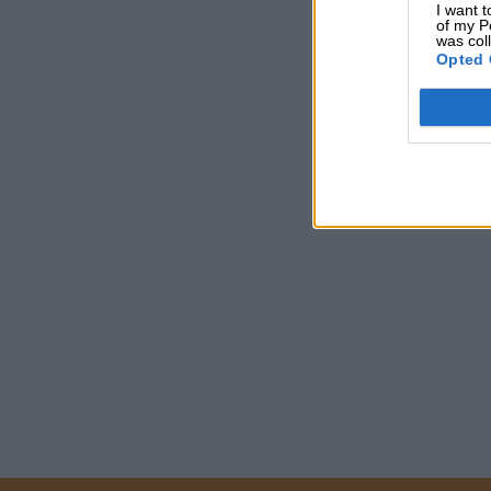
I want t
of my P
was col
Opted 