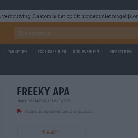
 verbouwing. Daarom is het op dit moment niet mogelijk om
Pakketjes
Exclusief Bier
Brouwerijen
Bierstijlen
freeky apa
Maryensztadt Craft Brewery
Artikel momenteel niet beschikbaar
€ 4,49