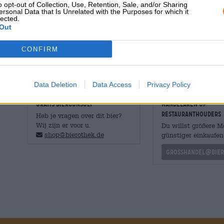
o opt-out of Collection, Use, Retention, Sale, and/or Sharing
Het lichte, schilferige bier vloeit in een koperachtige g
ersonal Data that Is Unrelated with the Purposes for which it
smakelijke uiterlijk met een handbreedte wit schuim. E
lected.
vers gemaaid gras en citrusvruchten vult de lucht en nod
Out
middelzware body met fruitige, hoppige en grasachtige a
mooi in de afdronk bouwt.
CONFIRM
Data Deletion
Data Access
Privacy Policy
GRATIS BIERCONSULT
handelaren of
restauranthouders
Heb je vragen over dit bier?
Wij zijn er voor u.
Du willst größere 
shop@bierothek.de
günstiger einkaufen
grosshandel@bier