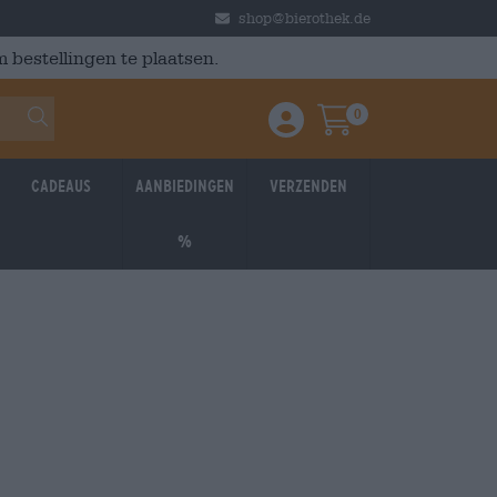
shop@bierothek.de
 bestellingen te plaatsen.
0
Einloggen / Anmelden
Warenkorb
Cadeaus
Aanbiedingen
Verzenden
%