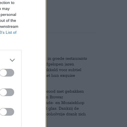
ection to
Deponeren
€ 0,08
ou may
 personal
out of the
 downstream
B’s List of
as en de enige drank die in goede restaurants
achtelijk bier zich de afgelopen jaren
ben een voorliefde ontwikkeld voor subtiel
hoppige meesterwerken met hun exquise
lieboter geroosterd speltbrood met gebakken
oorbeeld de Freeky APA van Browar
 smaak gebracht met Cascade- en Mozaïekhop
it en dennentoppen in het glas. Dankzij de
 laat deze succesvolle alcoholvrije drank zich
evogelte.