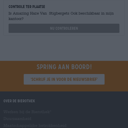
Controle ter plaatse
Is Amazing Haze Van Stigbergets Ook beschikbaar in mijn
kantoor?
Nu controleren
Spring aan boord!
'Schrijf je in voor de nieuwsbrief'
Over de Bierothek
Werken bij de Bierothek
®
Duurzaamheid
Maatschappelijke betrokkenheid