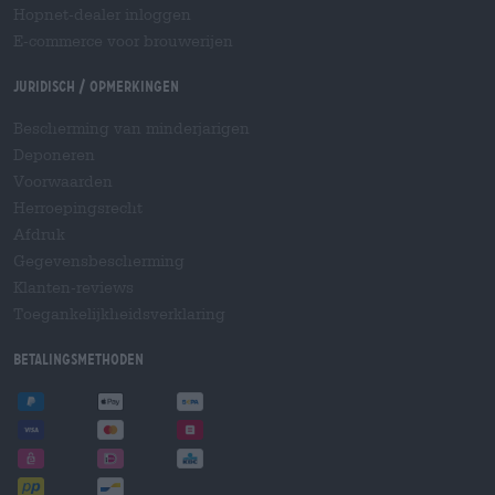
Hopnet-dealer inloggen
E-commerce voor brouwerijen
Juridisch / Opmerkingen
Bescherming van minderjarigen
Deponeren
Voorwaarden
Herroepingsrecht
Afdruk
Gegevensbescherming
Klanten-reviews
Toegankelijkheidsverklaring
Betalingsmethoden