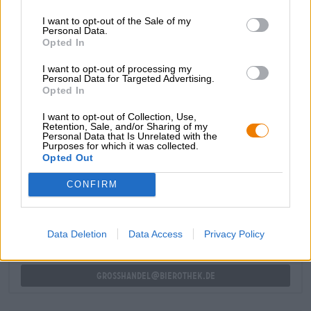
gehemelte wordt gebombardeerd met gras, grapefruit,
I want to opt-out of the Sale of my
sinaasappelschil, mango, hars, mandarijn, ananas,
Personal Data.
bloemige tonen en kenmerkende bitterheid. De
Opted In
hopexplosie wordt ondersteund door een zachte
moutbasis, die havertonen en hints van versgebakken
I want to opt-out of processing my
brood toevoegt aan het aromatische spel.
Personal Data for Targeted Advertising.
Opted In
I want to opt-out of Collection, Use,
Retention, Sale, and/or Sharing of my
Personal Data that Is Unrelated with the
Purposes for which it was collected.
Opted Out
GRATIS BIERCONSULT
Heb je vragen over dit bier? Wij zijn er voor u.
CONFIRM
shop@bierothek.de
Data Deletion
Data Access
Privacy Policy
handelaren of restauranthouders
Du willst größere Mengen günstiger einkaufen?
grosshandel@bierothek.de