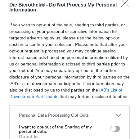
Die Bierothek® -
Do Not Process My Personal
Het blik glanst in mat goud, gebogen handschrift in
Information
gedempt rood danst over de voorkant, geen afbeelding of
decoratie leidt af van de eenvoudige elegantie - Amazing
If you wish to opt-out of the sale, sharing to third parties, or
Haze van Stigbergets Bryggeri inspireert ons alleen al met
processing of your personal or sensitive information for
zijn tijdloze ontwerp. In de gouden gedaante is er echter
targeted advertising by us, please use the below opt-out
een statige India Pale Ale die ook weet te verrassen.
section to confirm your selection. Please note that after your
Het 6,5% sterke bier is gebrouwen met een rijkdom aan
opt-out request is processed you may continue seeing
vijf verschillende graansoorten en heeft een navenant
interest-based ads based on personal information utilized by
zacht, fluweelzacht mondgevoel. De hopsoorten Mozaïek,
us or personal information disclosed to third parties prior to
Citra en Ekuanot zijn verantwoordelijk voor de
your opt-out. You may separately opt-out of the further
uitbundigheid van sappige fruittonen en de harmonieuze
disclosure of your personal information by third parties on the
bitterheid. De eigen gistcultuur van de brouwerij rondt de
IAB’s list of downstream participants. This information may
aromaten op slimme wijze af en geeft het speciaalbier de
also be disclosed by us to third parties on the
IAB’s List of
finishing touch.
Downstream Participants
that may further disclose it to other
third parties.
Amazing Haze vloeit het glas in in een naar verwachting
troebel honinggoud. Een handbreedte ivoorkleurig
Personal Data Processing Opt Outs
schuim troont op het zwaar bewolkte lichaam en ruikt
aantrekkelijk naar gekonfijte citrusschillen, dennenhars
I want to opt-out of the Sharing of my
en tropisch fruit. Het eerste drankje opent een waar
personal data.
vuurwerk van hoppige uitmuntendheid, waarbij het
Opted In