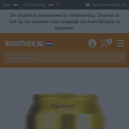
Skip to main content
Dutch
Nederland
Taal:
Verzending:
shop@bierothek.de
De winkel is momenteel in verbouwing. Daarom is
het op dit moment niet mogelijk om bestellingen te
plaatsen.
0
Einloggen / An
Warenkor
M