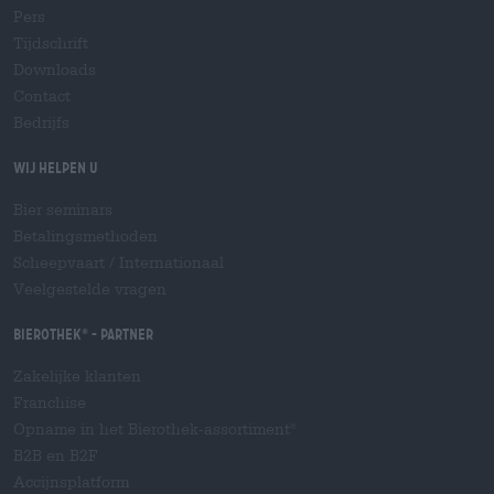
Pers
Tijdschrift
Downloads
Contact
Bedrijfs
Wij helpen u
Bier seminars
Betalingsmethoden
Scheepvaart
/
Internationaal
Veelgestelde vragen
Bierothek
- Partner
®
Zakelijke klanten
Franchise
Opname in het Bierothek-assortiment
®
B2B en B2F
Accijnsplatform