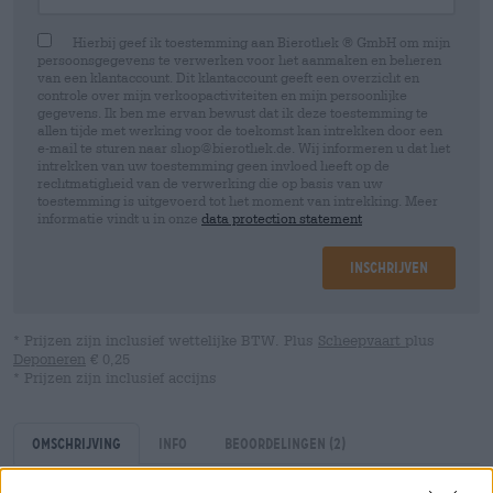
Hierbij geef ik toestemming aan Bierothek ® GmbH om mijn
persoonsgegevens te verwerken voor het aanmaken en beheren
van een klantaccount. Dit klantaccount geeft een overzicht en
controle over mijn verkoopactiviteiten en mijn persoonlijke
gegevens. Ik ben me ervan bewust dat ik deze toestemming te
allen tijde met werking voor de toekomst kan intrekken door een
e-mail te sturen naar shop@bierothek.de. Wij informeren u dat het
intrekken van uw toestemming geen invloed heeft op de
rechtmatigheid van de verwerking die op basis van uw
toestemming is uitgevoerd tot het moment van intrekking. Meer
informatie vindt u in onze
data protection statement
Inschrijven
* Prijzen zijn inclusief wettelijke BTW. Plus
Scheepvaart
plus
Deponeren
€ 0,25
* Prijzen zijn inclusief accijns
Omschrijving
Info
Beoordelingen
(2)