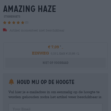
amazing haze
Stigbergets
(2)
Artikel momenteel niet beschikbaar
€ 7,09
EINWEG
0,33 L KAN € 20,85 / L
Niet op voorraad
Houd mij op de hoogte
Vul hier je e-mailadres in om eenmalig op de hoogte te
worden gehouden zodra het artikel weer beschikbaar is.
Your Email